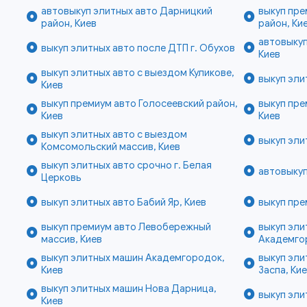
автовыкуп элитных авто Дарницкий
выкуп пр
район, Киев
район, Ки
автовыкуп
выкуп элитных авто после ДТП г. Обухов
Киев
выкуп элитных авто с выездом Куликове,
выкуп эли
Киев
выкуп премиум авто Голосеевский район,
выкуп пр
Киев
Киев
выкуп элитных авто с выездом
выкуп эли
Комсомольский массив, Киев
выкуп элитных авто срочно г. Белая
автовыкуп
Церковь
выкуп элитных авто Бабий Яр, Киев
выкуп пре
выкуп премиум авто Левобережный
выкуп эл
массив, Киев
Академго
выкуп элитных машин Академгородок,
выкуп эли
Киев
Заспа, Ки
выкуп элитных машин Нова Дарница,
выкуп эли
Киев