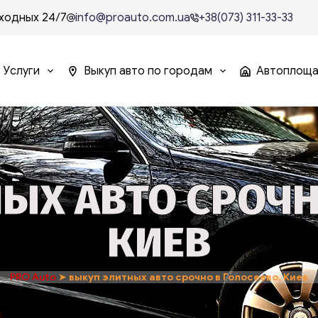
ходных 24/7
info@proauto.com.ua
+38(073) 311-33-33
Услуги
Выкуп авто по городам
Автоплощ
ЫХ АВТО СРОЧН
КИЕВ
PRO Auto
➤
выкуп элитных авто срочно в Голосеево, Киев