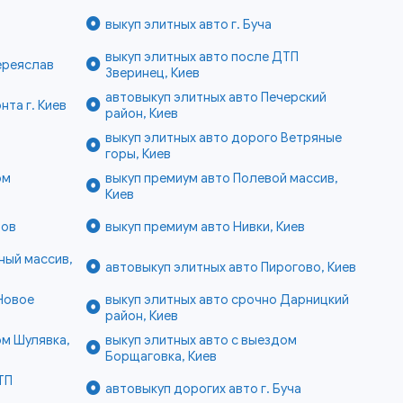
выкуп элитных авто г. Буча
выкуп элитных авто после ДТП
Переяслав
Зверинец, Киев
автовыкуп элитных авто Печерский
нта г. Киев
район, Киев
выкуп элитных авто дорого Ветряные
горы, Киев
ом
выкуп премиум авто Полевой массив,
Киев
тов
выкуп премиум авто Нивки, Киев
ный массив,
автовыкуп элитных авто Пирогово, Киев
Новое
выкуп элитных авто срочно Дарницкий
район, Киев
ом Шулявка,
выкуп элитных авто с выездом
Борщаговка, Киев
ТП
автовыкуп дорогих авто г. Буча