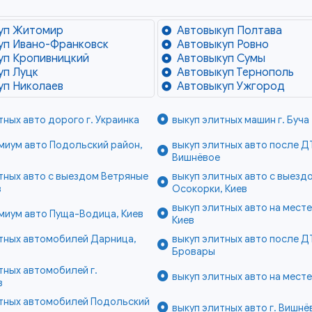
уп Житомир
Автовыкуп Полтава
уп Ивано-Франковск
Автовыкуп Ровно
уп Кропивницкий
Автовыкуп Сумы
уп Луцк
Автовыкуп Тернополь
уп Николаев
Автовыкуп Ужгород
тных авто дорого г. Украинка
выкуп элитных машин г. Буча
миум авто Подольский район,
выкуп элитных авто после ДТ
Вишнёвое
тных авто с выездом Ветряные
выкуп элитных авто с выезд
в
Осокорки, Киев
выкуп элитных авто на месте
миум авто Пуща-Водица, Киев
Киев
итных автомобилей Дарница,
выкуп элитных авто после ДТ
Бровары
тных автомобилей г.
выкуп элитных авто на месте
в
итных автомобилей Подольский
выкуп элитных авто г. Вишнё