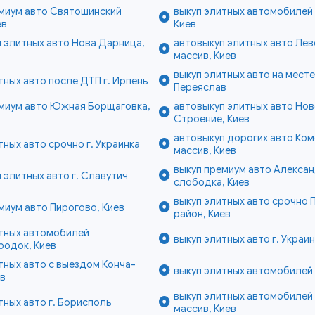
емиум авто Святошинский
выкуп элитных автомобилей 
ев
Киев
 элитных авто Нова Дарница,
автовыкуп элитных авто Ле
массив, Киев
выкуп элитных авто на месте 
тных авто после ДТП г. Ирпень
Переяслав
емиум авто Южная Борщаговка,
автовыкуп элитных авто Но
Строение, Киев
автовыкуп дорогих авто Ко
тных авто срочно г. Украинка
массив, Киев
выкуп премиум авто Алекса
 элитных авто г. Славутич
слободка, Киев
выкуп элитных авто срочно
миум авто Пирогово, Киев
район, Киев
итных автомобилей
выкуп элитных авто г. Украи
родок, Киев
тных авто с выездом Конча-
выкуп элитных автомобилей 
ев
выкуп элитных автомобилей
тных авто г. Борисполь
массив, Киев