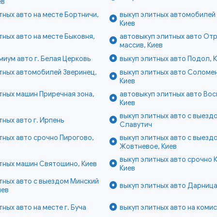
ев
тных авто на месте Бортничи,
выкуп элитных автомобилей
Киев
тных авто на месте Быковня,
автовыкуп элитных авто От
массив, Киев
миум авто г. Белая Церковь
выкуп элитных авто Подол, 
тных автомобилей Зверинец,
выкуп элитных авто Соломен
Киев
тных машин Приречная зона,
автовыкуп элитных авто Вос
Киев
выкуп элитных авто с выездо
тных авто г. Ирпень
Славутич
тных авто срочно Пирогово,
выкуп элитных авто с выезд
Жовтневое, Киев
выкуп элитных авто срочно 
тных машин Святошино, Киев
Киев
тных авто с выездом Минский
выкуп элитных авто Дарница
иев
тных авто на месте г. Буча
выкуп элитных авто на комис