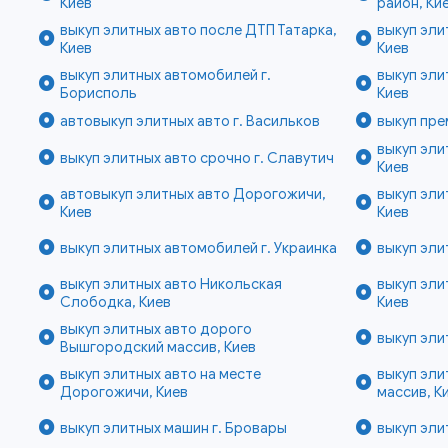
Киев
район, Ки
выкуп элитных авто после ДТП Татарка,
выкуп эли
Киев
Киев
выкуп элитных автомобилей г.
выкуп эли
Борисполь
Киев
автовыкуп элитных авто г. Васильков
выкуп пре
выкуп эли
выкуп элитных авто срочно г. Славутич
Киев
автовыкуп элитных авто Дорогожичи,
выкуп эли
Киев
Киев
выкуп элитных автомобилей г. Украинка
выкуп эли
выкуп элитных авто Никольская
выкуп эли
Слободка, Киев
Киев
выкуп элитных авто дорого
выкуп эли
Вышгородский массив, Киев
выкуп элитных авто на месте
выкуп эли
Дорогожичи, Киев
массив, К
выкуп элитных машин г. Бровары
выкуп эли