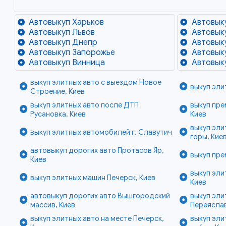
Автовыкуп Харьков
Автовык
Автовыкуп Львов
Автовык
Автовыкуп Днепр
Автовык
Автовыкуп Запорожье
Автовык
Автовыкуп Винница
Автовык
выкуп элитных авто с выездом Новое
выкуп эли
Строение, Киев
выкуп элитных авто после ДТП
выкуп пре
Русановка, Киев
Киев
выкуп эли
выкуп элитных автомобилей г. Славутич
горы, Кие
автовыкуп дорогих авто Протасов Яр,
выкуп пре
Киев
выкуп эл
выкуп элитных машин Печерск, Киев
Киев
автовыкуп дорогих авто Вышгородский
выкуп эли
массив, Киев
Переясла
выкуп элитных авто на месте Печерск,
выкуп эл