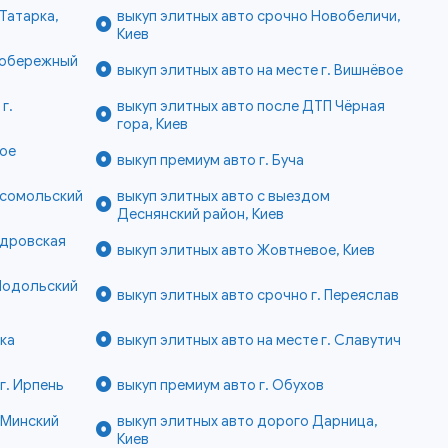
Татарка,
выкуп элитных авто срочно Новобеличи,
Киев
вобережный
выкуп элитных авто на месте г. Вишнёвое
г.
выкуп элитных авто после ДТП Чёрная
гора, Киев
вое
выкуп премиум авто г. Буча
мсомольский
выкуп элитных авто с выездом
Деснянский район, Киев
ндровская
выкуп элитных авто Жовтневое, Киев
 Подольский
выкуп элитных авто срочно г. Переяслав
нка
выкуп элитных авто на месте г. Славутич
г. Ирпень
выкуп премиум авто г. Обухов
 Минский
выкуп элитных авто дорого Дарница,
Киев