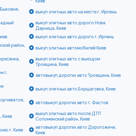
Киев
 Быковня,
выкуп элитных авто на месте г. Ирпень
радный
выкуп элитных авто дорого Нова
Дарница, Киев
Киев
выкуп элитных авто дорого г. Ирпень
ский район,
выкуп элитных автомобилей Киев
кресенка,
выкуп элитных авто с выездом
Троещина, Киев
м г.
автовыкуп дорогих авто Троещина, Киев
ом
выкуп элитных авто Борщаговка, Киев
Корчеватое,
автовыкуп дорогих авто г. Фастов
выкуп элитных авто после ДТП
, Киев
Соломенский район, Киев
автовыкуп дорогих авто Дорогожичи,
сию г. Киев
Киев