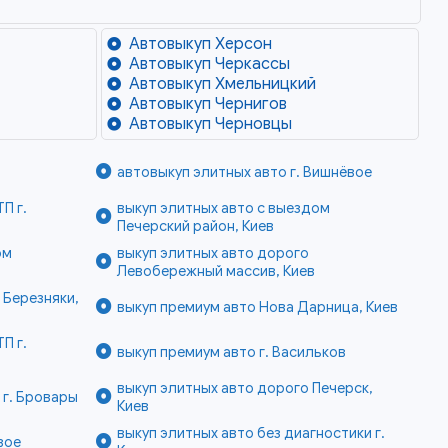
Автовыкуп Херсон
Автовыкуп Черкассы
Автовыкуп Хмельницкий
Автовыкуп Чернигов
Автовыкуп Черновцы
автовыкуп элитных авто г. Вишнёвое
П г.
выкуп элитных авто с выездом
Печерский район, Киев
ом
выкуп элитных авто дорого
Левобережный массив, Киев
 Березняки,
выкуп премиум авто Нова Дарница, Киев
П г.
выкуп премиум авто г. Васильков
выкуп элитных авто дорого Печерск,
 г. Бровары
Киев
выкуп элитных авто без диагностики г.
вое