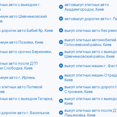
тных авто с выездом г.
автовыкуп элитных авто
в
Академгородок, Киев
миум авто Шевченковский
автовыкуп дорогих авто г. 
ев
 дорогих авто Бабий Яр, Киев
выкуп элитных авто без ремо
выкуп элитных автомобилей
миум авто Позняки, Киев
Голосеевский район, Киев
тных авто срочно Березняки,
выкуп элитных авто с выезд
Шевченковский район, Киев
тных авто после ДТП
выкуп элитных машин г. Фас
я Слободка, Киев
выкуп элитных машин Отрад
миум авто г. Ирпень
Киев
 элитных авто Полевой
выкуп элитных авто дорого 
иев
Строение, Киев
тных авто с выездом Татарка,
выкуп элитных авто с выезд
Киев
выкуп элитных авто после Д
 дорогих авто г. Васильков
Лукьяновка, Киев