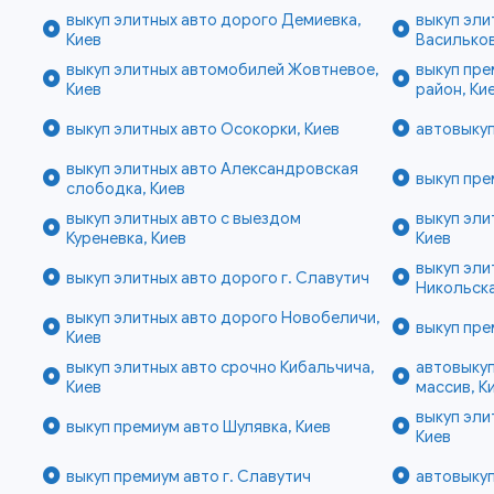
выкуп элитных авто дорого Демиевка,
выкуп эли
Киев
Василько
выкуп элитных автомобилей Жовтневое,
выкуп пре
Киев
район, Ки
выкуп элитных авто Осокорки, Киев
автовыкуп
выкуп элитных авто Александровская
выкуп пре
слободка, Киев
выкуп элитных авто с выездом
выкуп эли
Куреневка, Киев
Киев
выкуп эли
выкуп элитных авто дорого г. Славутич
Никольска
выкуп элитных авто дорого Новобеличи,
выкуп пре
Киев
выкуп элитных авто срочно Кибальчича,
автовыкуп
Киев
массив, К
выкуп эли
выкуп премиум авто Шулявка, Киев
Киев
выкуп премиум авто г. Славутич
автовыкуп