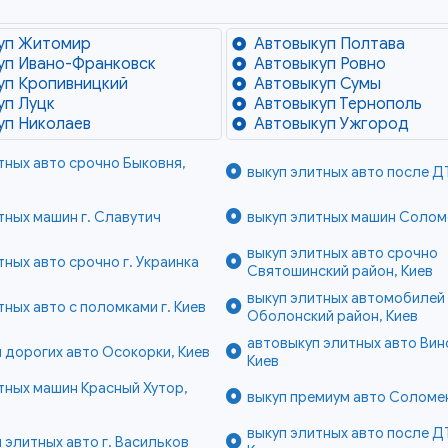
уп Житомир
Автовыкуп Полтава
уп Ивано-Франковск
Автовыкуп Ровно
уп Кропивницкий
Автовыкуп Сумы
уп Луцк
Автовыкуп Тернополь
уп Николаев
Автовыкуп Ужгород
тных авто срочно Быковня,
выкуп элитных авто после Д
тных машин г. Славутич
выкуп элитных машин Соломе
выкуп элитных авто срочно
тных авто срочно г. Украинка
Святошинский район, Киев
выкуп элитных автомобилей
тных авто с поломками г. Киев
Оболонский район, Киев
автовыкуп элитных авто Вин
 дорогих авто Осокорки, Киев
Киев
тных машин Красный Хутор,
выкуп премиум авто Соломен
выкуп элитных авто после Д
 элитных авто г. Васильков