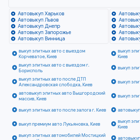
Автовыкуп Харьков
Автовык
Автовыкуп Львов
Автовык
Автовыкуп Днепр
Автовык
Автовыкуп Запорожье
Автовык
Автовыкуп Винница
Автовык
выкуп элитных авто с выездом
выкуп эли
Корчеватое, Киев
Киев
выкуп элитных авто с выездом г.
выкуп эли
Борисполь
выкуп элитных авто после ДТП
выкуп эли
Александровская слободка, Киев
автовыкуп элитных авто Вышгородский
выкуп эли
массив, Киев
выкуп элитных авто после залога г. Киев
автовыкуп
выкуп эли
выкуп премиум авто Лукьяновка, Киев
Киев
выкуп элитных автомобилей Мостицкий
автовыкуп