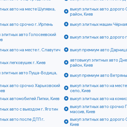
тных авто на месте Шулявка,
выкуп элитных авто дорого
район, Киев
тных авто срочно г. Ирпень
выкуп элитных машин Чёрная
 элитных авто Голосеевский
выкуп элитных авто дорого г
ев
тных авто на месте г. Славутич
выкуп премиум авто Дарница
автовыкуп элитных авто Дн
тных легковушек г. Киев
район, Киев
 элитных авто Пуща-Водица,
выкуп премиум авто Ветряны
тных авто срочно Харьковский
выкуп элитных авто на мест
иев
село, Киев
тных автомобилей Липки, Киев
выкуп элитных авто на комис
выкуп элитных авто срочно 
тных авто с выездом г. Яготин
массив, Киев
тных авто после ДТП г.
выкуп элитных авто дорого 
Киев