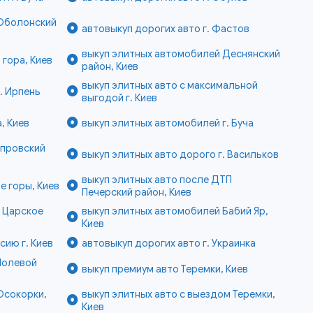
 Оболонский
автовыкуп дорогих авто г. Фастов
выкуп элитных автомобилей Деснянский
 гора, Киев
район, Киев
выкуп элитных авто с максимальной
. Ирпень
выгодой г. Киев
, Киев
выкуп элитных автомобилей г. Буча
епровский
выкуп элитных авто дорого г. Васильков
выкуп элитных авто после ДТП
е горы, Киев
Печерский район, Киев
е Царское
выкуп элитных автомобилей Бабий Яр,
Киев
сию г. Киев
автовыкуп дорогих авто г. Украинка
Полевой
выкуп премиум авто Теремки, Киев
Осокорки,
выкуп элитных авто с выездом Теремки,
Киев