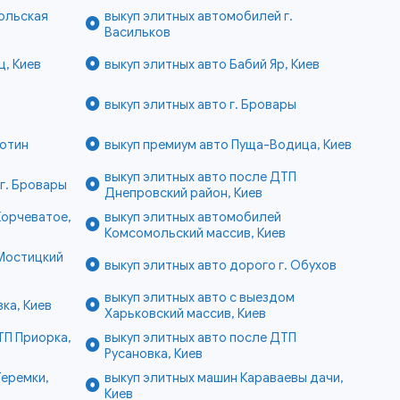
ольская
выкуп элитных автомобилей г.
Васильков
ц, Киев
выкуп элитных авто Бабий Яр, Киев
выкуп элитных авто г. Бровары
готин
выкуп премиум авто Пуща-Водица, Киев
выкуп элитных авто после ДТП
г. Бровары
Днепровский район, Киев
Корчеватое,
выкуп элитных автомобилей
Комсомольский массив, Киев
 Мостицкий
выкуп элитных авто дорого г. Обухов
выкуп элитных авто с выездом
ка, Киев
Харьковский массив, Киев
ТП Приорка,
выкуп элитных авто после ДТП
Русановка, Киев
Теремки,
выкуп элитных машин Караваевы дачи,
Киев