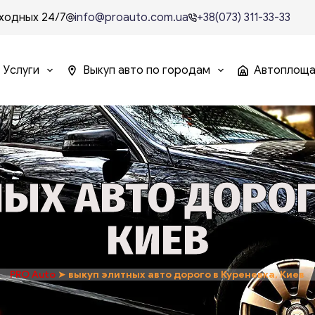
ходных 24/7
info@proauto.com.ua
+38(073) 311-33-33
Услуги
Выкуп авто по городам
Автоплощ
ЫХ АВТО ДОРОГ
КИЕВ
PRO Auto
➤
выкуп элитных авто дорого в Куреневка, Киев