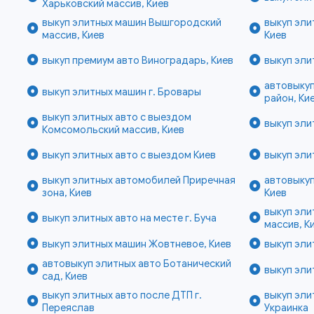
Харьковский массив, Киев
выкуп элитных машин Вышгородский
выкуп эли
массив, Киев
Киев
выкуп премиум авто Виноградарь, Киев
выкуп эли
автовыкуп
выкуп элитных машин г. Бровары
район, Ки
выкуп элитных авто с выездом
выкуп эли
Комсомольский массив, Киев
выкуп элитных авто с выездом Киев
выкуп эли
выкуп элитных автомобилей Приречная
автовыкуп
зона, Киев
Киев
выкуп эли
выкуп элитных авто на месте г. Буча
массив, К
выкуп элитных машин Жовтневое, Киев
выкуп эли
автовыкуп элитных авто Ботанический
выкуп эли
сад, Киев
выкуп элитных авто после ДТП г.
выкуп эли
Переяслав
Украинка