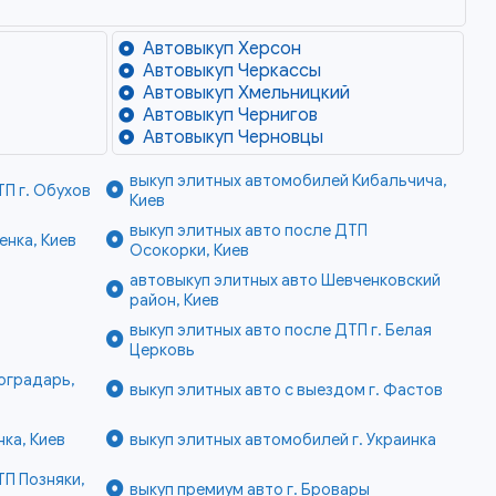
Автовыкуп Херсон
Автовыкуп Черкассы
Автовыкуп Хмельницкий
Автовыкуп Чернигов
Автовыкуп Черновцы
выкуп элитных автомобилей Кибальчича,
ТП г. Обухов
Киев
выкуп элитных авто после ДТП
нка, Киев
Осокорки, Киев
автовыкуп элитных авто Шевченковский
район, Киев
выкуп элитных авто после ДТП г. Белая
Церковь
оградарь,
выкуп элитных авто с выездом г. Фастов
ка, Киев
выкуп элитных автомобилей г. Украинка
ТП Позняки,
выкуп премиум авто г. Бровары