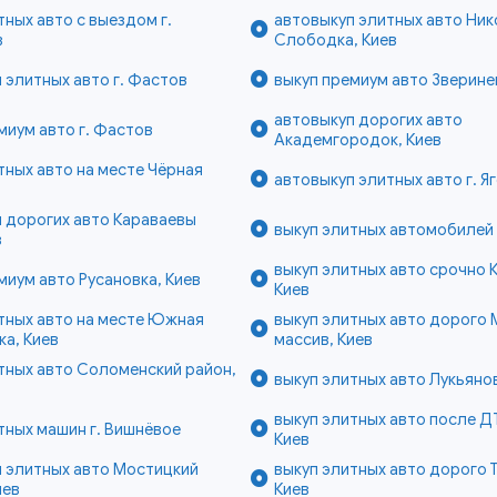
тных авто с выездом г.
автовыкуп элитных авто Ник
в
Слободка, Киев
 элитных авто г. Фастов
выкуп премиум авто Зверине
автовыкуп дорогих авто
миум авто г. Фастов
Академгородок, Киев
тных авто на месте Чёрная
автовыкуп элитных авто г. Я
в
 дорогих авто Караваевы
выкуп элитных автомобилей 
в
выкуп элитных авто срочно 
миум авто Русановка, Киев
Киев
тных авто на месте Южная
выкуп элитных авто дорого
а, Киев
массив, Киев
тных авто Соломенский район,
выкуп элитных авто Лукьянов
выкуп элитных авто после Д
тных машин г. Вишнёвое
Киев
 элитных авто Мостицкий
выкуп элитных авто дорого 
иев
Киев