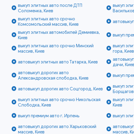
выкуп элитных авто после ДТП
выкуп эли
Соломенка, Киев
Василько
выкуп элитных авто срочно
автовыкуп
Комсомольский массив, Киев
выкуп элитных автомобилей Демиевка,
выкуп пре
Киев
выкуп элитных авто срочно Минский
выкуп эли
массив, Киев
гора, Кие
автовыкуп
автовыкуп элитных авто Татарка, Киев
дачи, Кие
автовыкуп дорогих авто
выкуп пре
Александровская слободка, Киев
выкуп эли
автовыкуп дорогих авто Соцгород, Киев
Борщаговк
выкуп элитных авто срочно Никольская
выкуп эли
Слободка, Киев
Киев
выкуп премиум авто г. Ирпень
выкуп эли
автовыкуп дорогих авто Харьковский
автовыкуп
массив, Киев
массив, К