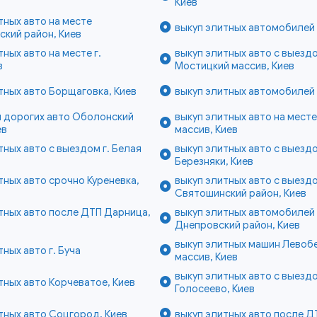
Киев
тных авто на месте
выкуп элитных автомобилей 
кий район, Киев
тных авто на месте г.
выкуп элитных авто с выезд
в
Мостицкий массив, Киев
тных авто Борщаговка, Киев
выкуп элитных автомобилей 
п дорогих авто Оболонский
выкуп элитных авто на мест
ев
массив, Киев
тных авто с выездом г. Белая
выкуп элитных авто с выезд
Березняки, Киев
тных авто срочно Куреневка,
выкуп элитных авто с выезд
Святошинский район, Киев
тных авто после ДТП Дарница,
выкуп элитных автомобилей
Днепровский район, Киев
выкуп элитных машин Лево
тных авто г. Буча
массив, Киев
выкуп элитных авто с выезд
тных авто Корчеватое, Киев
Голосеево, Киев
тных авто Соцгород, Киев
выкуп элитных авто после ДТ