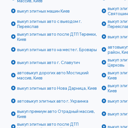
массив, Киев
выкуп эли
выкуп элитных машин Киев
Святошинс
выкуп элитных авто с выездом г.
выкуп эли
Переяслав
Переясла
выкуп элитных авто после ДТП Теремки,
выкуп эли
Киев
автовыку
выкуп элитных авто на месте г. Бровары
район, Ки
выкуп эли
выкуп элитных авто г. Славутич
Церковь
автовыкуп дорогих авто Мостицкий
выкуп эли
массив, Киев
Киев
выкуп эли
выкуп элитных авто Нова Дарница, Киев
Киев
автовыкуп элитных авто г. Украинка
выкуп эли
выкуп премиум авто Отрадный массив,
выкуп эли
Киев
выкуп элитных авто после ДТП
выкуп эли