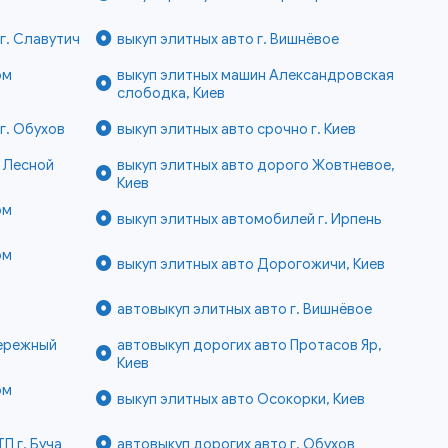
г. Славутич
выкуп элитных авто г. Вишнёвое
ом
выкуп элитных машин Александровская
слободка, Киев
г. Обухов
выкуп элитных авто срочно г. Киев
е Лесной
выкуп элитных авто дорого Жовтневое,
Киев
ом
выкуп элитных автомобилей г. Ирпень
ом
выкуп элитных авто Дорогожичи, Киев
автовыкуп элитных авто г. Вишнёвое
бережный
автовыкуп дорогих авто Протасов Яр,
Киев
ом
выкуп элитных авто Осокорки, Киев
П г. Буча
автовыкуп дорогих авто г. Обухов