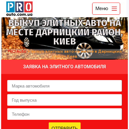
Меню
ВЫКУП ЭЛИТНЫХ АВТО НА
МЕСТЕ ДАРНИЦКИЙ РАЙОН,
КИЕВ
PRO Auto
➤
выкуп элитных авто на месте в Дарницкий
район, Киев
ЗАЯВКА НА ЭЛИТНОГО АВТОМОБИЛЯ
ОТПРАВИТЬ