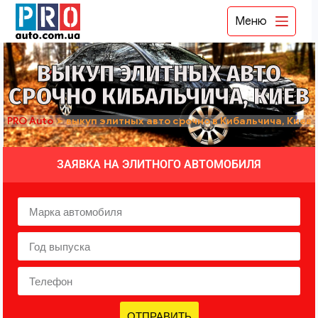
Меню
ВЫКУП ЭЛИТНЫХ АВТО
СРОЧНО КИБАЛЬЧИЧА, КИЕВ
PRO Auto
➤
выкуп элитных авто срочно в Кибальчича, Киев
ЗАЯВКА НА ЭЛИТНОГО АВТОМОБИЛЯ
ОТПРАВИТЬ