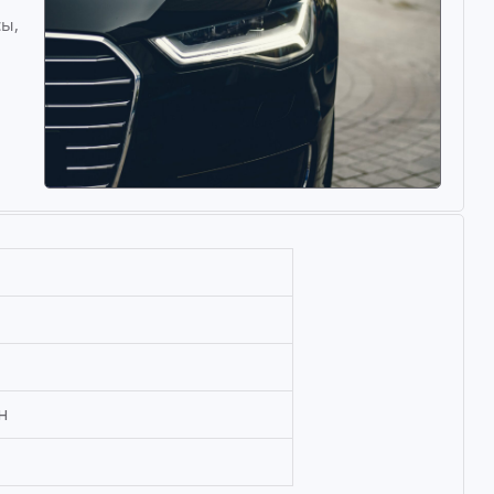
сы,
н