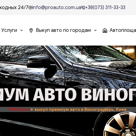
ходных 24/7
info@proauto.com.ua
+38(073) 311-33-33
Услуги
Выкуп авто по городам
Автоплощ
УМ АВТО ВИНОГ
PRO Auto
➤
выкуп премиум авто в Виноградарь, Киев