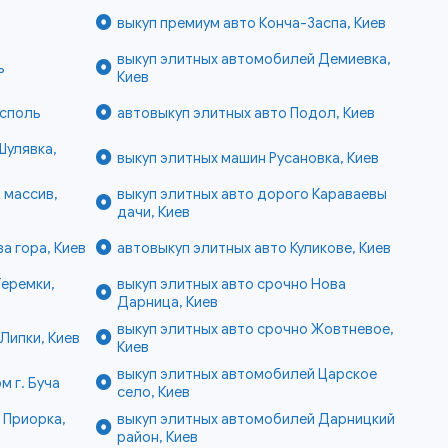
выкуп премиум авто Конча-Заспа, Киев
выкуп элитных автомобилей Демиевка,
ь
Киев
исполь
автовыкуп элитных авто Подол, Киев
Шулявка,
выкуп элитных машин Русановка, Киев
 массив,
выкуп элитных авто дорого Караваевы
дачи, Киев
а гора, Киев
автовыкуп элитных авто Куликове, Киев
Теремки,
выкуп элитных авто срочно Нова
Дарница, Киев
выкуп элитных авто срочно Жовтневое,
Липки, Киев
Киев
выкуп элитных автомобилей Царское
м г. Буча
село, Киев
 Приорка,
выкуп элитных автомобилей Дарницкий
район, Киев