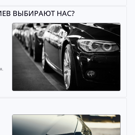
ИЕВ ВЫБИРАЮТ НАС?
й
я.