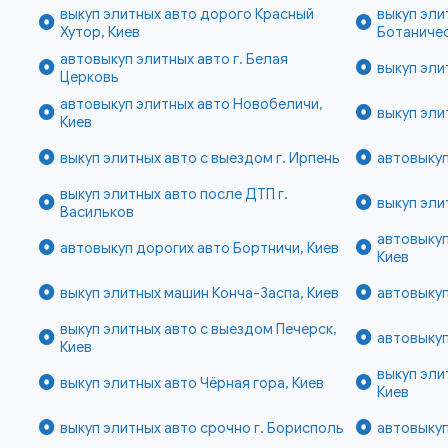
выкуп элитных авто дорого Красный
выкуп эли
Хутор, Киев
Ботаничес
автовыкуп элитных авто г. Белая
выкуп эли
Церковь
автовыкуп элитных авто Новобеличи,
выкуп эли
Киев
выкуп элитных авто с выездом г. Ирпень
автовыкуп
выкуп элитных авто после ДТП г.
выкуп эли
Васильков
автовыкуп
автовыкуп дорогих авто Бортничи, Киев
Киев
выкуп элитных машин Конча-Заспа, Киев
автовыкуп
выкуп элитных авто с выездом Печерск,
автовыкуп
Киев
выкуп эли
выкуп элитных авто Чёрная гора, Киев
Киев
выкуп элитных авто срочно г. Борисполь
автовыкуп