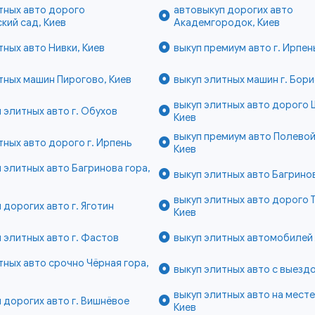
тных авто дорого
автовыкуп дорогих авто
кий сад, Киев
Академгородок, Киев
тных авто Нивки, Киев
выкуп премиум авто г. Ирпен
тных машин Пирогово, Киев
выкуп элитных машин г. Бор
выкуп элитных авто дорого 
 элитных авто г. Обухов
Киев
выкуп премиум авто Полевой
тных авто дорого г. Ирпень
Киев
 элитных авто Багринова гора,
выкуп элитных авто Багринов
выкуп элитных авто дорого 
 дорогих авто г. Яготин
Киев
 элитных авто г. Фастов
выкуп элитных автомобилей 
тных авто срочно Чёрная гора,
выкуп элитных авто с выездо
выкуп элитных авто на месте
 дорогих авто г. Вишнёвое
Киев