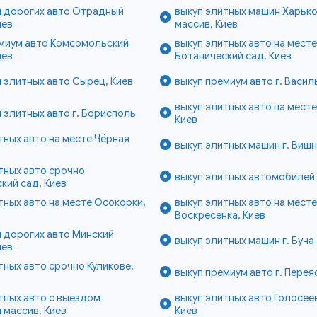
п дорогих авто Отрадный
выкуп элитных машин Харьк
иев
массив, Киев
емиум авто Комсомольский
выкуп элитных авто на месте
иев
Ботанический сад, Киев
 элитных авто Сырец, Киев
выкуп премиум авто г. Васил
выкуп элитных авто на мест
 элитных авто г. Борисполь
Киев
тных авто на месте Чёрная
выкуп элитных машин г. Виш
в
тных авто срочно
выкуп элитных автомобилей 
кий сад, Киев
тных авто на месте Осокорки,
выкуп элитных авто на месте
Воскресенка, Киев
 дорогих авто Минский
выкуп элитных машин г. Буча
иев
тных авто срочно Куликове,
выкуп премиум авто г. Перея
тных авто с выездом
выкуп элитных авто Голосее
 массив, Киев
Киев