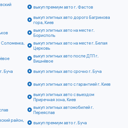
овский
выкуп премиум авто г. Фастов
выкуп элитных авто дорого Багринова
гора, Киев
выкуп элитных авто на месте г.
ьков
Борисполь
е Соломенка,
выкуп элитных авто на месте г. Белая
Церковь
выкуп элитных авто после ДТП г.
нёвое
Вишнёвое
г. Буча
выкуп элитных авто срочно г. Буча
выкуп элитных авто с гарантией г. Киев
выкуп элитных авто с выездом
Приречная зона, Киев
выкуп элитных автомобилей г.
слав
Переяслав
вский район,
выкуп премиум авто г. Буча