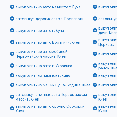
выкуп элитных авто на месте г. Буча
выкуп эли
автовыкуп дорогих авто г. Борисполь
автовыкуп
выкуп эл
выкуп элитных авто г. Буча
дачи, Кие
выкуп эли
выкуп элитных авто Бортничи, Киев
Церковь
выкуп элитных автомобилей
выкуп эли
Первомайский массив, Киев
выкуп эли
выкуп элитных авто г. Украинка
район, Ки
выкуп элитных пикапов г. Киев
выкуп эли
выкуп элитных машин Пуща-Водица, Киев
выкуп эли
автовыкуп элитных авто Первомайский
выкуп эли
массив, Киев
Киев
выкуп элитных авто срочно Осокорки,
выкуп эли
Киев
Киев