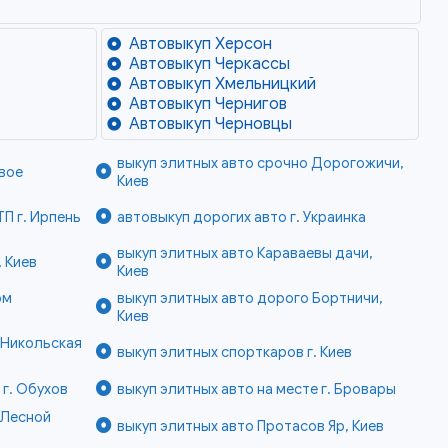
Автовыкуп Херсон
Автовыкуп Черкассы
Автовыкуп Хмельницкий
Автовыкуп Чернигов
Автовыкуп Черновцы
выкуп элитных авто срочно Дорогожичи,
ёвое
Киев
П г. Ирпень
автовыкуп дорогих авто г. Украинка
выкуп элитных авто Караваевы дачи,
 Киев
Киев
ом
выкуп элитных авто дорого Бортничи,
Киев
 Никольская
выкуп элитных спорткаров г. Киев
 г. Обухов
выкуп элитных авто на месте г. Бровары
 Лесной
выкуп элитных авто Протасов Яр, Киев