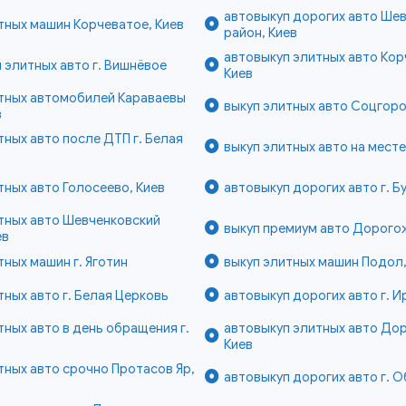
автовыкуп дорогих авто Ше
тных машин Корчеватое, Киев
район, Киев
автовыкуп элитных авто Кор
 элитных авто г. Вишнёвое
Киев
итных автомобилей Караваевы
выкуп элитных авто Соцгоро
в
тных авто после ДТП г. Белая
выкуп элитных авто на месте
тных авто Голосеево, Киев
автовыкуп дорогих авто г. Б
тных авто Шевченковский
выкуп премиум авто Дорогож
ев
тных машин г. Яготин
выкуп элитных машин Подол,
тных авто г. Белая Церковь
автовыкуп дорогих авто г. И
тных авто в день обращения г.
автовыкуп элитных авто До
Киев
тных авто срочно Протасов Яр,
автовыкуп дорогих авто г. О