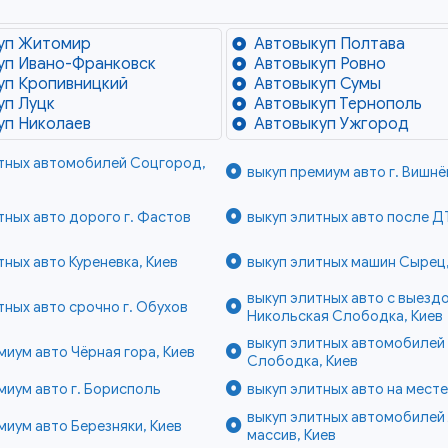
уп Житомир
Автовыкуп Полтава
уп Ивано-Франковск
Автовыкуп Ровно
уп Кропивницкий
Автовыкуп Сумы
уп Луцк
Автовыкуп Тернополь
уп Николаев
Автовыкуп Ужгород
итных автомобилей Соцгород,
выкуп премиум авто г. Вишн
тных авто дорого г. Фастов
выкуп элитных авто после ДТ
тных авто Куреневка, Киев
выкуп элитных машин Сырец,
выкуп элитных авто с выезд
тных авто срочно г. Обухов
Никольская Слободка, Киев
выкуп элитных автомобилей
миум авто Чёрная гора, Киев
Слободка, Киев
миум авто г. Борисполь
выкуп элитных авто на месте
выкуп элитных автомобилей
миум авто Березняки, Киев
массив, Киев