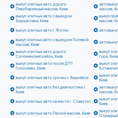
выкуп элитных авто дорого
автовыку
Левобережный массив, Киев
массив, К
выкуп элитных авто с выездом
выкуп пр
Борщаговка, Киев
массив, К
выкуп элитных авто г. Яготин
автовыкуп
выкуп элитных авто с выездом Полевой
автовыкуп
массив, Киев
выкуп элитных авто дорого
выкуп эли
Соломенский район, Киев
гора, Кие
выкуп элитных авто после ДТП
выкуп эли
Голосеево, Киев
Ботаничес
выкуп эли
выкуп элитных авто срочно г. Вишнёвое
Киев
выкуп элитных авто без диагностики г.
автовыкуп
Киев
массив, К
выкуп эли
выкуп элитных авто на месте г. Славутич
Киев
выкуп эли
выкуп элитных авто Лесной массив, Киев
Отрадный