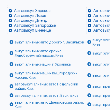
Автовыкуп Харьков
Автовык
Автовыкуп Львов
Автовык
Автовыкуп Днепр
Автовык
Автовыкуп Запорожье
Автовык
Автовыкуп Винница
Автовык
выкуп эл
выкуп элитных авто дорого г. Васильков
Киев
выкуп элитных авто срочно
выкуп эли
Левобережный массив, Киев
выкуп элитных машин г. Украинка
выкуп эли
выкуп элитных машин Вышгородский
выкуп эли
массив, Киев
автовыкуп элитных авто Подольский
выкуп пре
район, Киев
автовыкуп элитных авто г. Васильков
выкуп пре
выкуп элитных авто Днепровский район,
выкуп пре
Киев