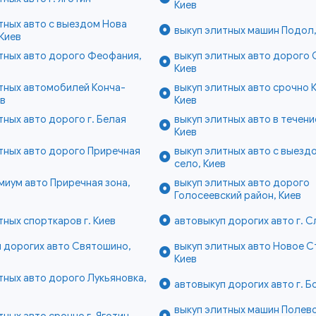
Киев
тных авто с выездом Нова
выкуп элитных машин Подол,
Киев
тных авто дорого Феофания,
выкуп элитных авто дорого
Киев
тных автомобилей Конча-
выкуп элитных авто срочно 
ев
Киев
тных авто дорого г. Белая
выкуп элитных авто в течение
Киев
тных авто дорого Приречная
выкуп элитных авто с выезд
в
село, Киев
миум авто Приречная зона,
выкуп элитных авто дорого
Голосеевский район, Киев
тных спорткаров г. Киев
автовыкуп дорогих авто г. С
 дорогих авто Святошино,
выкуп элитных авто Новое С
Киев
тных авто дорого Лукьяновка,
автовыкуп дорогих авто г. 
выкуп элитных машин Полево