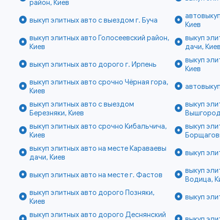
район, Киев
автовыкуп
выкуп элитных авто с выездом г. Буча
Киев
выкуп элитных авто Голосеевский район,
выкуп эли
Киев
дачи, Кие
выкуп эли
выкуп элитных авто дорого г. Ирпень
Киев
выкуп элитных авто срочно Чёрная гора,
автовыкуп
Киев
выкуп элитных авто с выездом
выкуп эли
Березняки, Киев
Вышгородс
выкуп элитных авто срочно Кибальчича,
выкуп эли
Киев
Борщаговк
выкуп элитных авто на месте Караваевы
выкуп эли
дачи, Киев
выкуп эли
выкуп элитных авто на месте г. Фастов
Водица, К
выкуп элитных авто дорого Позняки,
выкуп эли
Киев
выкуп элитных авто дорого Деснянский
выкуп эли