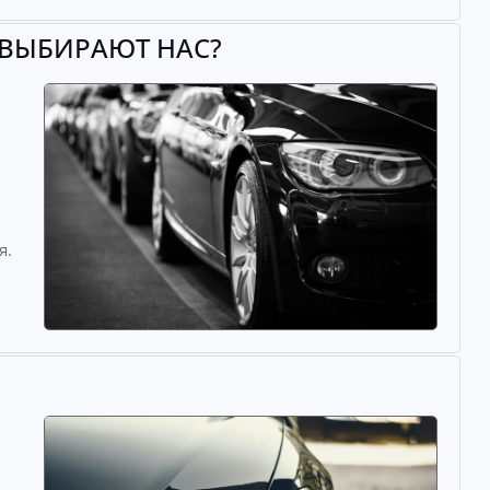
 ВЫБИРАЮТ НАС?
й
я.