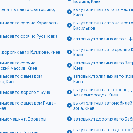
Водица, Киев
 элитных авто Святошино,
выкуп элитных авто на мест
Киев
тных авто срочно Караваевы
выкуп элитных авто на месте 
в
Васильков
тных авто срочно Русановка,
автовыкуп элитных авто г. 
выкуп элитных авто срочно К
 дорогих авто Куликове, Киев
Киев
тных авто срочно
автовыкуп элитных авто Вет
кий массив, Киев
Киев
тных авто с выездом
автовыкуп элитных авто Жо
а, Киев
Киев
выкуп элитных авто после Д
тных авто дорого г. Буча
Академгородок, Киев
тных авто с выездом Пуща-
выкуп элитных автомобилей
иев
зона, Киев
тных машин г. Бровары
автовыкуп дорогих авто Баби
выкуп элитных авто дорого 
тных авто г. Яготин