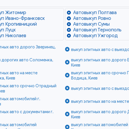
уп Житомир
Автовыкуп Полтава
уп Ивано-Франковск
Автовыкуп Ровно
уп Кропивницкий
Автовыкуп Сумы
уп Луцк
Автовыкуп Тернополь
уп Николаев
Автовыкуп Ужгород
тных авто дорого Зверинец,
выкуп элитных авто с выездо
 дорогих авто Соломенка,
выкуп элитных авто дорого 
Киев
тных авто на месте
выкуп элитных авто срочно 
а, Киев
Водица, Киев
итных авто срочно Отрадный
выкуп элитных авто с выезд
иев
тных автомобилей г.
выкуп элитных авто на месте
в
тных авто с документами г.
выкуп элитных авто дорого 
Киев
итных автомобилей
выкуп элитных автомобилей 