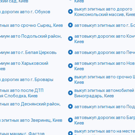
кий сад, Киев
Киев
выкуп элитных авто дорого
 дорогих авто г. Обухов
Комсомольский массив, Кие
тных авто срочно Сырец, Киев
автовыкуп элитных авто г. 
миум авто Подольский район,
автовыкуп дорогих авто Кон
Киев
миум авто г. Белая Церковь
автовыкуп дорогих авто Печ
миум авто Харьковский
автовыкуп элитных авто Но
иев
Киев
выкуп элитных авто срочно 
 дорогих авто г. Бровары
Киев
тных авто после ДТП
выкуп элитных автомобилей
я Слободка, Киев
Виноградарь, Киев
тных авто Деснянский район,
автовыкуп элитных авто Под
автовыкуп дорогих авто Баг
 элитных авто Зверинец, Киев
Киев
выкуп элитных авто на мест
тных машин г. Фастов