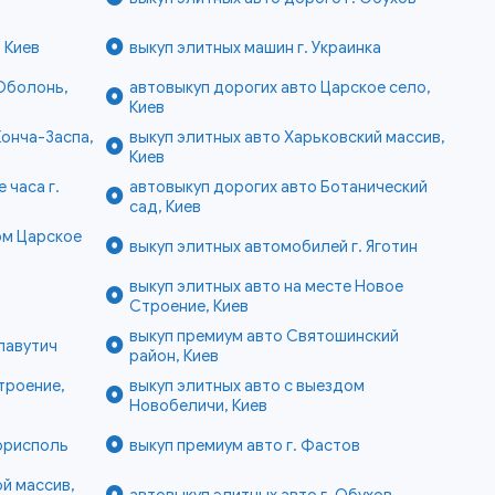
 Киев
выкуп элитных машин г. Украинка
 Оболонь,
автовыкуп дорогих авто Царское село,
Киев
Конча-Заспа,
выкуп элитных авто Харьковский массив,
Киев
 часа г.
автовыкуп дорогих авто Ботанический
сад, Киев
ом Царское
выкуп элитных автомобилей г. Яготин
выкуп элитных авто на месте Новое
Строение, Киев
выкуп премиум авто Святошинский
лавутич
район, Киев
троение,
выкуп элитных авто с выездом
Новобеличи, Киев
Борисполь
выкуп премиум авто г. Фастов
й массив,