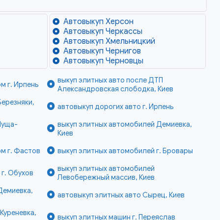
Автовыкуп Херсон
Автовыкуп Черкассы
Автовыкуп Хмельницкий
Автовыкуп Чернигов
Автовыкуп Черновцы
выкуп элитных авто после ДТП
м г. Ирпень
Александровская слободка, Киев
Березняки,
автовыкуп дорогих авто г. Ирпень
Пуща-
выкуп элитных автомобилей Демиевка,
Киев
ом г. Фастов
выкуп элитных автомобилей г. Бровары
выкуп элитных автомобилей
 г. Обухов
Левобережный массив, Киев
Демиевка,
автовыкуп элитных авто Сырец, Киев
Куреневка,
выкуп элитных машин г. Переяслав