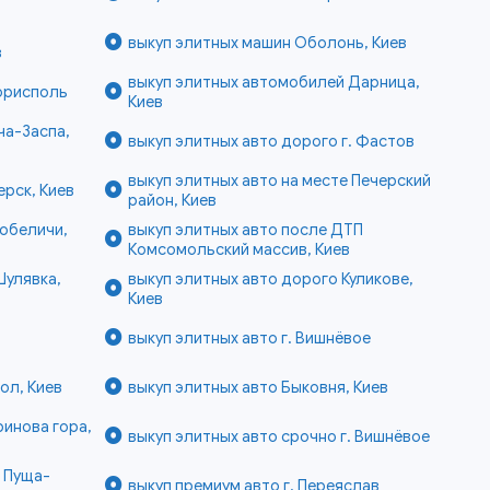
выкуп элитных машин Оболонь, Киев
в
выкуп элитных автомобилей Дарница,
Борисполь
Киев
ча-Заспа,
выкуп элитных авто дорого г. Фастов
выкуп элитных авто на месте Печерский
ерск, Киев
район, Киев
вобеличи,
выкуп элитных авто после ДТП
Комсомольский массив, Киев
Шулявка,
выкуп элитных авто дорого Куликове,
Киев
выкуп элитных авто г. Вишнёвое
ол, Киев
выкуп элитных авто Быковня, Киев
ринова гора,
выкуп элитных авто срочно г. Вишнёвое
е Пуща-
выкуп премиум авто г. Переяслав