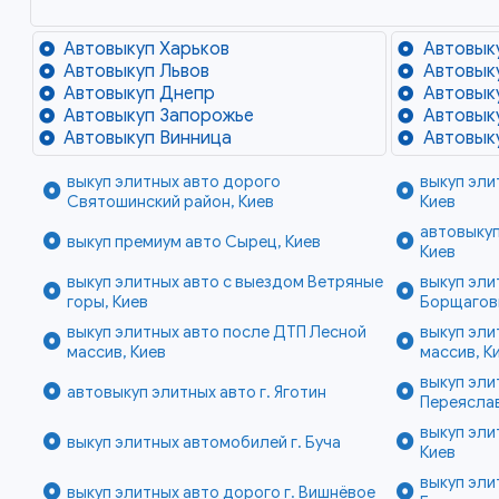
Автовыкуп Харьков
Автовык
Автовыкуп Львов
Автовык
Автовыкуп Днепр
Автовык
Автовыкуп Запорожье
Автовык
Автовыкуп Винница
Автовык
выкуп элитных авто дорого
выкуп эли
Святошинский район, Киев
Киев
автовыкуп
выкуп премиум авто Сырец, Киев
Киев
выкуп элитных авто с выездом Ветряные
выкуп эли
горы, Киев
Борщаговк
выкуп элитных авто после ДТП Лесной
выкуп эл
массив, Киев
массив, К
выкуп эли
автовыкуп элитных авто г. Яготин
Переясла
выкуп эли
выкуп элитных автомобилей г. Буча
Киев
выкуп эл
выкуп элитных авто дорого г. Вишнёвое