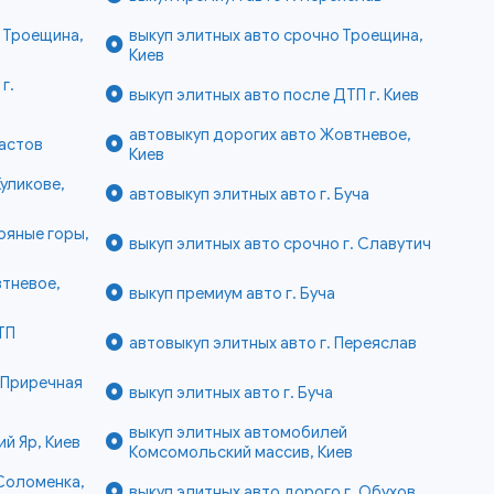
е Троещина,
выкуп элитных авто срочно Троещина,
Киев
г.
выкуп элитных авто после ДТП г. Киев
автовыкуп дорогих авто Жовтневое,
Фастов
Киев
уликове,
автовыкуп элитных авто г. Буча
ряные горы,
выкуп элитных авто срочно г. Славутич
втневое,
выкуп премиум авто г. Буча
ТП
автовыкуп элитных авто г. Переяслав
 Приречная
выкуп элитных авто г. Буча
выкуп элитных автомобилей
й Яр, Киев
Комсомольский массив, Киев
Соломенка,
выкуп элитных авто дорого г. Обухов