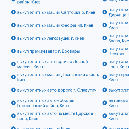
район, Киев
выкуп эли
выкуп элитных машин Святошино, Киев
Дарница, 
выкуп эли
выкуп элитных машин Феофания, Киев
Киев
выкуп эли
выкуп элитных легковушек г. Киев
Заспа, Ки
выкуп эли
выкуп премиум авто г. Бровары
Церковь
выкуп элитных авто срочно Лесной
выкуп эли
массив, Киев
зона, Кие
выкуп элитных машин Деснянский район,
выкуп пре
Киев
Киев
выкуп элитных авто дорого г. Славутич
выкуп эли
выкуп элитных автомобилей
автовыкуп
Голосеевский район, Киев
Киев
выкуп элитных авто на месте Царское
выкуп эли
село, Киев
Киев