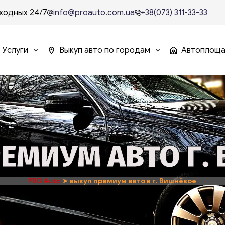
ходных 24/7
info@proauto.com.ua
+38(073) 311-33-33
Услуги
Выкуп авто по городам
Автоплощ
ЕМИУМ АВТО Г.
PRO Auto
➤
выкуп премиум авто в г. Вишнёвое