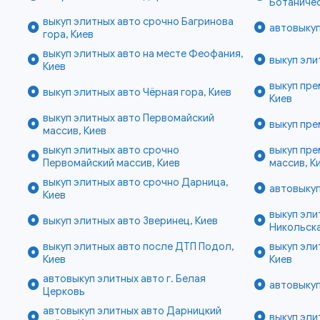
Ботаничес
выкуп элитных авто срочно Багринова
автовыкуп
гора, Киев
выкуп элитных авто на месте Феофания,
выкуп эли
Киев
выкуп пре
выкуп элитных авто Чёрная гора, Киев
Киев
выкуп элитных авто Первомайский
выкуп пре
массив, Киев
выкуп элитных авто срочно
выкуп пре
Первомайский массив, Киев
массив, К
выкуп элитных авто срочно Дарница,
автовыкуп
Киев
выкуп эли
выкуп элитных авто Зверинец, Киев
Никольска
выкуп элитных авто после ДТП Подол,
выкуп эли
Киев
Киев
автовыкуп элитных авто г. Белая
автовыкуп
Церковь
автовыкуп элитных авто Дарницкий
выкуп эли