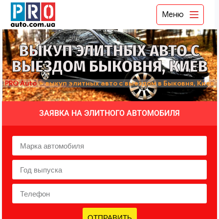
Меню
ВЫКУП ЭЛИТНЫХ АВТО С
ВЫЕЗДОМ БЫКОВНЯ, КИЕВ
PRO Auto
➤
выкуп элитных авто с выездом в Быковня, Киев
ЗАЯВКА НА ЭЛИТНОГО АВТОМОБИЛЯ
ОТПРАВИТЬ