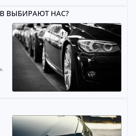
ЕВ ВЫБИРАЮТ НАС?
й
я.