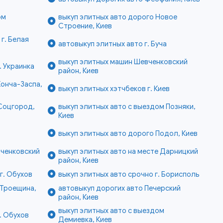
ом
выкуп элитных авто дорого Новое
Строение, Киев
 г. Белая
автовыкуп элитных авто г. Буча
выкуп элитных машин Шевченковский
. Украинка
район, Киев
Конча-Заспа,
выкуп элитных хэтчбеков г. Киев
 Соцгород,
выкуп элитных авто с выездом Позняки,
Киев
выкуп элитных авто дорого Подол, Киев
вченковский
выкуп элитных авто на месте Дарницкий
район, Киев
г. Обухов
выкуп элитных авто срочно г. Борисполь
 Троещина,
автовыкуп дорогих авто Печерский
район, Киев
выкуп элитных авто с выездом
. Обухов
Демиевка, Киев