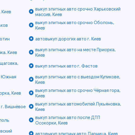
выкуп элитных авто срочно Харьковский
 Киев
массив, Киев
выкуп элитных авто срочно Оболонь,
ьков
Киев
готин
автовыкуп дорогих авто г. Киев
выкуп элитных авто на месте Приорка,
ка, Киев
Киев
щаговка,
выкуп элитных авто г. Фастов
е Южная
выкуп элитных авто с выездом Куликове,
Киев
выкуп элитных авто срочно Чёрная гора,
орка, Киев
Киев
выкуп элитных автомобилей Лукьяновка,
 г. Вишнёвое
Киев
выкуп элитных авто после ДТП
споль
Осокорки, Киев
овский
автовыкуп элитных авто Дарница, Киев