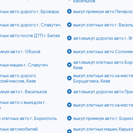
Васильков
тных авто дорого г. Бровары
выкуп премиум авто Печерск,
тных авто дорого г. Славутич
выкуп элитных авто г. Васил
тных авто после ДТП г. Белая
автовыкуп дорогих авто г. Я
миум авто г. Обухов
выкуп элитных авто Соломен
автовыкуп элитных авто Бор
тных машин г. Славутич
Киев
тных авто дорого
выкуп элитных авто на мест
кий массив, Киев
Борщаговка, Киев
миум авто г. Васильков
автовыкуп дорогих авто При
тных авто с выездом г.
выкуп элитных авто на месте
в
 элитных авто г. Борисполь
выкуп премиум авто г. Бори
итных автомобилей
выкуп элитных машин Харьк