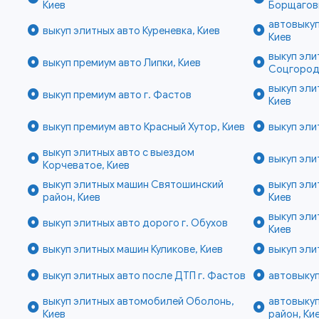
Киев
Борщаговк
автовыкуп
выкуп элитных авто Куреневка, Киев
Киев
выкуп эли
выкуп премиум авто Липки, Киев
Соцгород
выкуп эли
выкуп премиум авто г. Фастов
Киев
выкуп премиум авто Красный Хутор, Киев
выкуп эли
выкуп элитных авто с выездом
выкуп эли
Корчеватое, Киев
выкуп элитных машин Святошинский
выкуп эли
район, Киев
Киев
выкуп эли
выкуп элитных авто дорого г. Обухов
Киев
выкуп элитных машин Куликове, Киев
выкуп эли
выкуп элитных авто после ДТП г. Фастов
автовыкуп
выкуп элитных автомобилей Оболонь,
автовыку
Киев
район, Ки