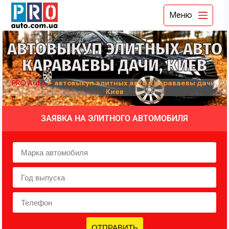
Меню
АВТОВЫКУП ЭЛИТНЫХ АВТО
КАРАВАЕВЫ ДАЧИ, КИЕВ
PRO Auto
➤
автовыкуп элитных авто в Караваевы дачи,
Киев
ЗАЯВКА НА ЭЛИТНОГО АВТОМОБИЛЯ
ОТПРАВИТЬ