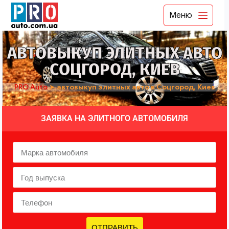
Меню
АВТОВЫКУП ЭЛИТНЫХ АВТО
СОЦГОРОД, КИЕВ
PRO Auto
➤
автовыкуп элитных авто в Соцгород, Киев
ЗАЯВКА НА ЭЛИТНОГО АВТОМОБИЛЯ
ОТПРАВИТЬ