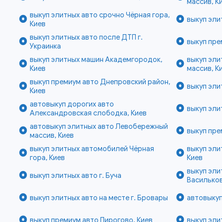
массив, К
выкуп элитных авто срочно Чёрная гора,
выкуп эли
Киев
выкуп элитных авто после ДТП г.
выкуп пре
Украинка
выкуп элитных машин Академгородок,
выкуп эли
Киев
массив, К
выкуп премиум авто Днепровский район,
выкуп эли
Киев
автовыкуп дорогих авто
выкуп эли
Александровская слободка, Киев
автовыкуп элитных авто Левобережный
выкуп пре
массив, Киев
выкуп элитных автомобилей Чёрная
выкуп эли
гора, Киев
Киев
выкуп эли
выкуп элитных авто г. Буча
Василько
выкуп элитных авто на месте г. Бровары
автовыкуп
выкуп премиум авто Пирогово, Киев
выкуп эли