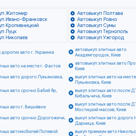
уп Житомир
Автовыкуп Полтава
уп Ивано-Франковск
Автовыкуп Ровно
уп Кропивницкий
Автовыкуп Сумы
уп Луцк
Автовыкуп Тернополь
уп Николаев
Автовыкуп Ужгород
автовыкуп элитных авто
 дорогих авто г. Украинка
Академгородок, Киев
автовыкуп элитных авто Про
тных авто на месте г. Фастов
Киев
тных авто дорого Лукьяновка,
выкуп элитных авто на месте
Лукьяновка, Киев
тных авто срочно Бабий Яр,
выкуп элитных авто после Д
Кибальчича, Киев
выкуп элитных авто после Д
тных авто г. Вишнёвое
Мостицкий массив, Киев
тных авто срочно Дорогожичи,
выкуп элитных авто дорого 
Дарница, Киев
итных автомобилей Полевой
выкуп премиум авто Никольс