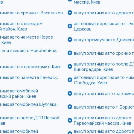
ев
массив, Киев
тных авто срочно г. Васильков
выкуп элитных авто дорого г
тных авто с выездом
автовыкуп дорогих авто г. Б
 район, Киев
Церковь
тных авто на месте Новое
выкуп премиум авто Демиевк
 Киев
 элитных авто Новобеличи,
выкуп элитных авто срочно г
выкуп элитных авто после Д
тных авто с поломками г. Киев
Виноградарь, Киев
тных авто на месте Печерск,
автовыкуп дорогих авто Ник
Слободка, Киев
итных автомобилей
выкуп элитных авто на комис
ский район, Киев
тных автомобилей Шулявка,
выкуп элитных авто г. Борис
тных авто после ДТП Лесной
выкуп элитных авто дорого
иев
Первомайский массив, Киев
итных автомобилей
выкуп элитных авто дорого 