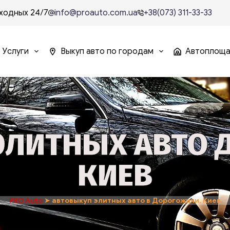
ходных 24/7
info@proauto.com.ua
+38(073) 311-33-33
Услуги
Выкуп авто по городам
Автоплощ
ЭЛИТНЫХ АВТО 
КИЕВ
PRO Auto
➤
автовыкуп элитных авто в Дорогожичи, Киев