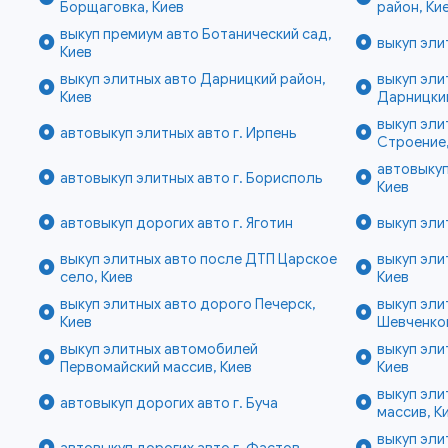
Борщаговка, Киев
район, Ки
выкуп премиум авто Ботанический сад,
выкуп эли
Киев
выкуп элитных авто Дарницкий район,
выкуп эли
Киев
Дарницкий
выкуп эли
автовыкуп элитных авто г. Ирпень
Строение,
автовыкуп
автовыкуп элитных авто г. Борисполь
Киев
автовыкуп дорогих авто г. Яготин
выкуп эли
выкуп элитных авто после ДТП Царское
выкуп эли
село, Киев
Киев
выкуп элитных авто дорого Печерск,
выкуп эл
Киев
Шевченков
выкуп элитных автомобилей
выкуп эли
Первомайский массив, Киев
Киев
выкуп эли
автовыкуп дорогих авто г. Буча
массив, К
выкуп эл