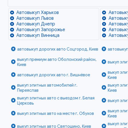
Автовыкуп Харьков
Автовык
Автовыкуп Львов
Автовык
Автовыкуп Днепр
Автовык
Автовыкуп Запорожье
Автовык
Автовыкуп Винница
Автовык
автовыкуп дорогих авто Соцгород, Киев
автовыкуп
выкуп премиум авто Оболонский район,
выкуп эли
Киев
выкуп эли
автовыкуп дорогих авто г. Вишнёвое
Киев
выкуп элитных автомобилей г.
выкуп эли
Переяслав
Киев
выкуп элитных авто с выездом г. Белая
выкуп эли
Церковь
выкуп эли
выкуп элитных авто на месте г. Обухов
Киев
выкуп эл
выкуп элитных авто Святошино, Киев