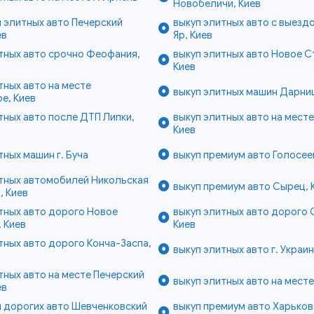
Новобеличи, Киев
 элитных авто Печерский
выкуп элитных авто с выезд
ев
Яр, Киев
тных авто срочно Феофания,
выкуп элитных авто Новое С
Киев
тных авто на месте
выкуп элитных машин Дарниц
е, Киев
тных авто после ДТП Липки,
выкуп элитных авто на месте
Киев
тных машин г. Буча
выкуп премиум авто Голосее
итных автомобилей Никольская
выкуп премиум авто Сырец, 
, Киев
тных авто дорого Новое
выкуп элитных авто дорого
 Киев
Киев
тных авто дорого Конча-Заспа,
выкуп элитных авто г. Украи
тных авто на месте Печерский
выкуп элитных авто на месте
ев
 дорогих авто Шевченковский
выкуп премиум авто Харьков