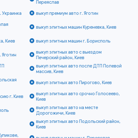
Переяслав
. Украинка
выкуп премиум авто г. Яготин
елая
выкуп элитных машин Куреневка, Киев
а, Киев
выкуп элитных машин г. Борисполь
выкуп элитных авто с выездом
. Яготин
Печерский район, Киев
ТП
выкуп элитных авто после ДТП Полевой
массив, Киев
ольская
выкуп элитных авто Пирогово, Киев
выкуп элитных авто срочно Голосеево,
сию г. Киев
Киев
выкуп элитных авто на месте
поль
Дорогожичи, Киев
выкуп элитных авто Подольский район,
Киев
Куликове,