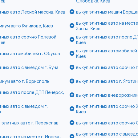
иев
Слободка, Киев
тных авто Лесной массив, Киев
выкуп элитных машин Борщаг
выкуп элитных авто на месте
миум авто Куликове, Киев
Заспа, Киев
тных авто срочно Полевой
выкуп элитных авто после Д
иев
Киев
выкуп элитных автомобилей
тных автомобилей г. Обухов
Киев
тных авто с выездом г. Буча
выкуп элитных авто срочно г
миум авто г. Борисполь
выкуп элитных авто г. Яготин
тных авто после ДТП Печерск,
выкуп элитных внедорожнико
тных авто с выездом г.
выкуп элитных авто срочно 
в
Киев
 элитных авто г. Переяслав
выкуп элитных авто срочно 
выкуп элитных авто с выезд
тных авто на месте г. Ирпень