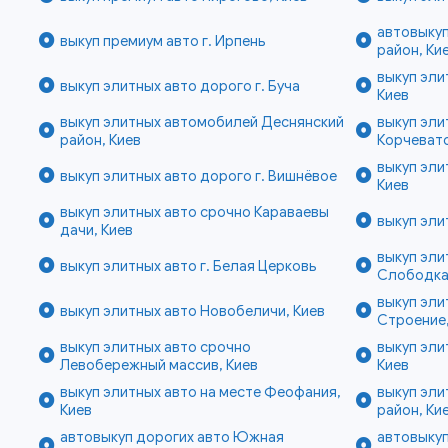
автовыкуп
выкуп премиум авто г. Ирпень
район, Ки
выкуп эли
выкуп элитных авто дорого г. Буча
Киев
выкуп элитных автомобилей Деснянский
выкуп эли
район, Киев
Корчевато
выкуп эли
выкуп элитных авто дорого г. Вишнёвое
Киев
выкуп элитных авто срочно Караваевы
выкуп эли
дачи, Киев
выкуп эл
выкуп элитных авто г. Белая Церковь
Слободка
выкуп эли
выкуп элитных авто Новобеличи, Киев
Строение,
выкуп элитных авто срочно
выкуп эли
Левобережный массив, Киев
Киев
выкуп элитных авто на месте Феофания,
выкуп эли
Киев
район, Ки
автовыкуп дорогих авто Южная
автовыкуп