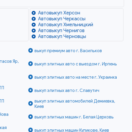
Автовыкуп Херсон
Автовыкуп Черкассы
Автовыкуп Хмельницкий
Автовыкуп Чернигов
Автовыкуп Черновцы
выкуп премиум авто г. Васильков
тасов Яр,
выкуп элитных авто с выездом г. Ирпень
выкуп элитных авто на месте г. Украинка
ТП
выкуп элитных авто г. Славутич
ТП
выкуп элитных автомобилей Демиевка,
Киев
Нова
выкуп элитных машин г. Белая Церковь
кая
выкуп элитных машин Куликове, Киев