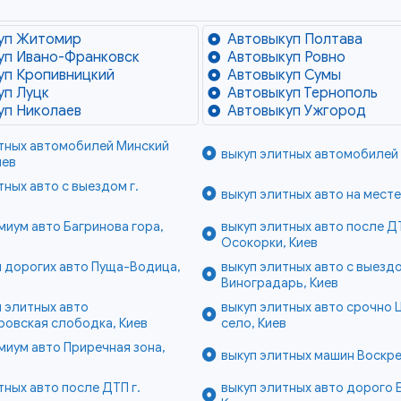
уп Житомир
Автовыкуп Полтава
уп Ивано-Франковск
Автовыкуп Ровно
уп Кропивницкий
Автовыкуп Сумы
уп Луцк
Автовыкуп Тернополь
уп Николаев
Автовыкуп Ужгород
итных автомобилей Минский
выкуп элитных автомобилей 
иев
тных авто с выездом г.
выкуп элитных авто на месте
миум авто Багринова гора,
выкуп элитных авто после Д
Осокорки, Киев
 дорогих авто Пуща-Водица,
выкуп элитных авто с выезд
Виноградарь, Киев
 элитных авто
выкуп элитных авто срочно 
ровская слободка, Киев
село, Киев
миум авто Приречная зона,
выкуп элитных машин Воскре
тных авто после ДТП г.
выкуп элитных авто дорого 