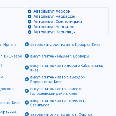
Автовыкуп Херсон
Автовыкуп Черкассы
Автовыкуп Хмельницкий
Автовыкуп Чернигов
Автовыкуп Черновцы
г. Ирпень
автовыкуп дорогих авто Приорка, Киев
 г. Вишнёвое
выкуп элитных машин г. Бровары
ТП
выкуп элитных авто дорого Кибальчича,
Киев
ом
выкуп элитных авто с выездом
Борщаговка, Киев
Царское
выкуп элитных авто на месте
Голосеевский район, Киев
выкуп элитных авто на месте г.
сенка, Киев
Васильков
Бортничи,
автовыкуп элитных авто г. Фастов