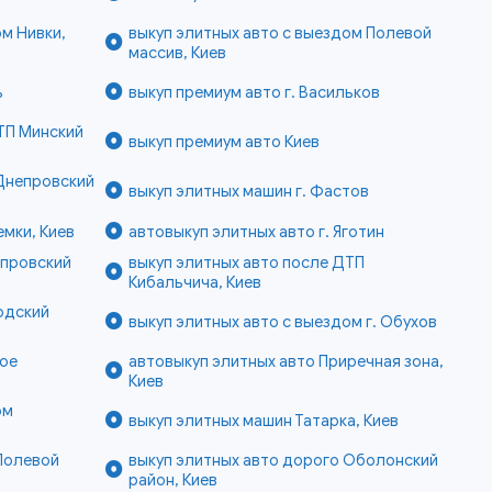
ом Нивки,
выкуп элитных авто с выездом Полевой
массив, Киев
ь
выкуп премиум авто г. Васильков
ТП Минский
выкуп премиум авто Киев
 Днепровский
выкуп элитных машин г. Фастов
емки, Киев
автовыкуп элитных авто г. Яготин
епровский
выкуп элитных авто после ДТП
Кибальчича, Киев
одский
выкуп элитных авто с выездом г. Обухов
вое
автовыкуп элитных авто Приречная зона,
Киев
ом
выкуп элитных машин Татарка, Киев
Полевой
выкуп элитных авто дорого Оболонский
район, Киев