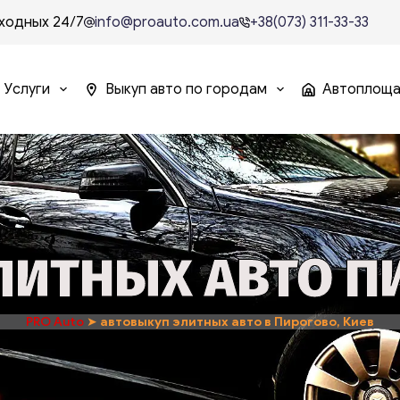
ходных 24/7
info@proauto.com.ua
+38(073) 311-33-33
Услуги
Выкуп авто по городам
Автоплощ
ИТНЫХ АВТО ПИ
PRO Auto
➤
автовыкуп элитных авто в Пирогово, Киев