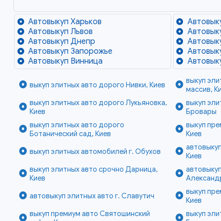
Автовыкуп Харьков
Автовык
Автовыкуп Львов
Автовык
Автовыкуп Днепр
Автовык
Автовыкуп Запорожье
Автовык
Автовыкуп Винница
Автовык
выкуп эл
выкуп элитных авто дорого Нивки, Киев
массив, К
выкуп элитных авто дорого Лукьяновка,
выкуп эли
Киев
Бровары
выкуп элитных авто дорого
выкуп пре
Ботанический сад, Киев
Киев
автовыкуп
выкуп элитных автомобилей г. Обухов
Киев
выкуп элитных авто срочно Дарница,
автовыкуп
Киев
Александ
выкуп пре
автовыкуп элитных авто г. Славутич
Киев
выкуп премиум авто Святошинский
выкуп эли