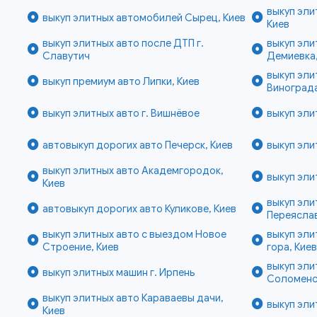
выкуп эли
выкуп элитных автомобилей Сырец, Киев
Киев
выкуп элитных авто после ДТП г.
выкуп эли
Славутич
Демиевка,
выкуп эли
выкуп премиум авто Липки, Киев
Винограда
выкуп элитных авто г. Вишнёвое
выкуп эли
автовыкуп дорогих авто Печерск, Киев
выкуп эли
выкуп элитных авто Академгородок,
выкуп эли
Киев
выкуп эли
автовыкуп дорогих авто Куликове, Киев
Переясла
выкуп элитных авто с выездом Новое
выкуп эл
Строение, Киев
гора, Кие
выкуп эли
выкуп элитных машин г. Ирпень
Соломенск
выкуп элитных авто Караваевы дачи,
выкуп эли
Киев