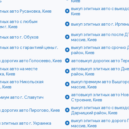
ь
Киев
выкуп элитных авто с выезд
тных авто Русановка, Киев
Киев
тных авто с любым
выкуп элитных авто г. Ирпен
м г. Киев
выкуп элитных авто после Д
тных авто г. Обухов
массив, Киев
тных авто с гарантией цены г.
выкуп элитных авто срочно
район, Киев
 дорогих авто Голосеево, Киев
автовыкуп дорогих авто Тер
тных авто на месте
автовыкуп элитных авто Дн
а, Киев
район, Киев
тных авто Никольская
выкуп премиум авто Вышгор
, Киев
массив, Киев
автовыкуп элитных авто Но
миум авто г. Славутич
Строение, Киев
выкуп элитных авто с выезд
 дорогих авто Пирогово, Киев
Дарницкий район, Киев
выкуп элитных авто дорого 
 элитных авто г. Украинка
массив, Киев