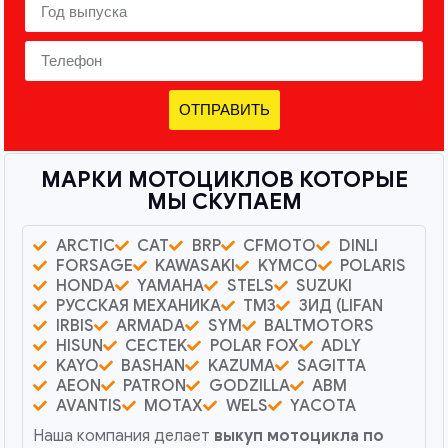
ОТПРАВИТЬ
МАРКИ МОТОЦИКЛОВ КОТОРЫЕ
МЫ СКУПАЕМ
ARCTIC
CAT
BRP
CFMOTO
DINLI
FORSAGE
KAWASAKI
KYMCO
POLARIS
HONDA
YAMAHA
STELS
SUZUKI
РУССКАЯ МЕХАНИКА
ТМЗ
ЗИД (LIFAN
IRBIS
ARMADA
SYM
BALTMOTORS
HISUN
CECTEK
POLAR FOX
ADLY
KAYO
BASHAN
KAZUMA
SAGITTA
AEON
PATRON
GODZILLA
ABM
AVANTIS
MOTAX
WELS
YACOTA
Наша компания делает
выкуп мотоцикла по