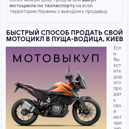
мотоцикла по техпаспорту
на всей
территории Украины с выездом к продавцу.
БЫСТРЫЙ СПОСОБ ПРОДАТЬ СВОЙ
МОТОЦИКЛ В ПУЩА-ВОДИЦА, КИЕВ
Есл
и
Вы
хот
ите
дор
ого
про
дат
ь
сво
й
мот
ори
зир