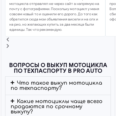
мотоцикла отправлял не через сайт а напрямую на
про
почту с фотографиями. Поскольку мотоцикл у меня
Воп
совсем новый то и оценили его дорого. До того как
сби
обратился сюда мои объявления висели и на олх и
офо
на рио, но желающих купить за два месяца были
единицы. Так что рекомендую.
ВОПРОСЫ О ВЫКУП МОТОЦИКЛА
ПО ТЕХПАСПОРТУ В PRO AUTO
Что такое выкуп мотоцикла
по техпаспорту?
Какие мотоциклы чаще всего
продаются по срочному
выкупу?