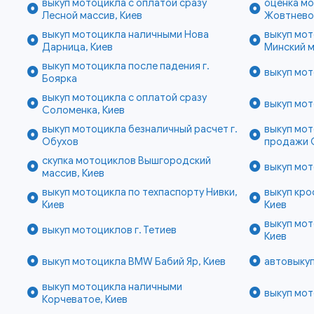
выкуп мотоцикла с оплатой сразу
оценка мо
Лесной массив, Киев
Жовтнево
выкуп мотоцикла наличными Нова
выкуп мот
Дарница, Киев
Минский м
выкуп мотоцикла после падения г.
выкуп мот
Боярка
выкуп мотоцикла с оплатой сразу
выкуп мот
Соломенка, Киев
выкуп мотоцикла безналичный расчет г.
выкуп мот
Обухов
продажи 
скупка мотоциклов Вышгородский
выкуп мот
массив, Киев
выкуп мотоцикла по техпаспорту Нивки,
выкуп кро
Киев
Киев
выкуп мот
выкуп мотоциклов г. Тетиев
Киев
выкуп мотоцикла BMW Бабий Яр, Киев
автовыкуп
выкуп мотоцикла наличными
выкуп мот
Корчеватое, Киев