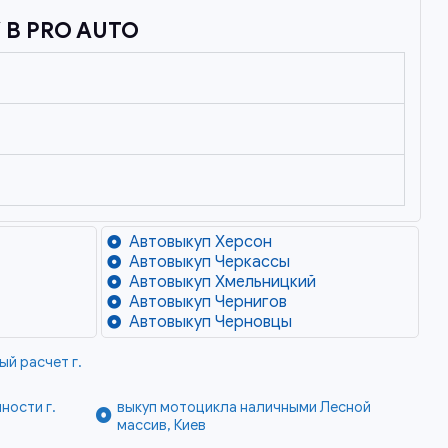
В PRO AUTO
Автовыкуп Херсон
Автовыкуп Черкассы
Автовыкуп Хмельницкий
Автовыкуп Чернигов
Автовыкуп Черновцы
й расчет г.
ности г.
выкуп мотоцикла наличными Лесной
массив, Киев