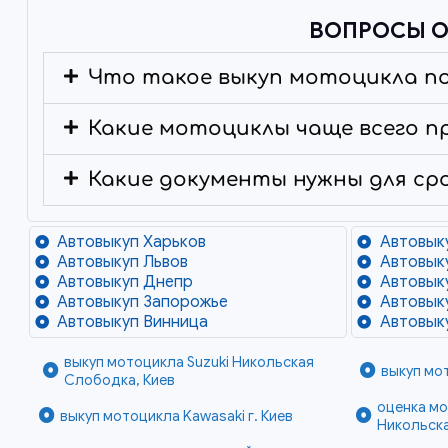
ВОПРОСЫ О
Что такое выкуп мотоцикла п
Какие мотоциклы чаще всего п
Какие документы нужны для ср
Автовыкуп Харьков
Автовык
Автовыкуп Львов
Автовык
Автовыкуп Днепр
Автовык
Автовыкуп Запорожье
Автовык
Автовыкуп Винница
Автовык
выкуп мотоцикла Suzuki Никольская
выкуп мо
Слободка, Киев
оценка мо
выкуп мотоцикла Kawasaki г. Киев
Никольска