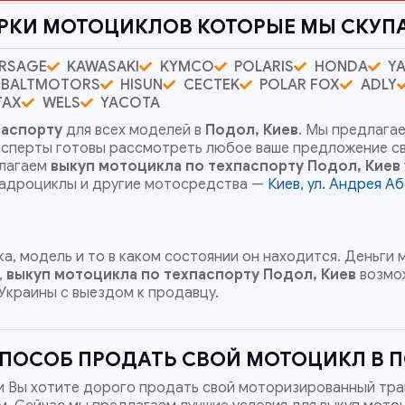
РКИ МОТОЦИКЛОВ КОТОРЫЕ МЫ СКУП
RSAGE
KAWASAKI
KYMCO
POLARIS
HONDA
Y
BALTMOTORS
HISUN
CECTEK
POLAR FOX
ADLY
TAX
WELS
YACOTA
паспорту
для всех моделей в
Подол, Киев
. Мы предлага
эксперты готовы рассмотреть любое ваше предложение с
длагаем
выкуп мотоцикла по техпаспорту
Подол, Киев
квадроциклы и другие мотосредства —
Киев, ул. Андрея А
а, модель и то в каком состоянии он находится. Деньги
,
выкуп мотоцикла по техпаспорту
Подол, Киев
возмож
Украины с выездом к продавцу.
ПОСОБ ПРОДАТЬ СВОЙ МОТОЦИКЛ В П
и Вы хотите дорого продать свой моторизированный тра