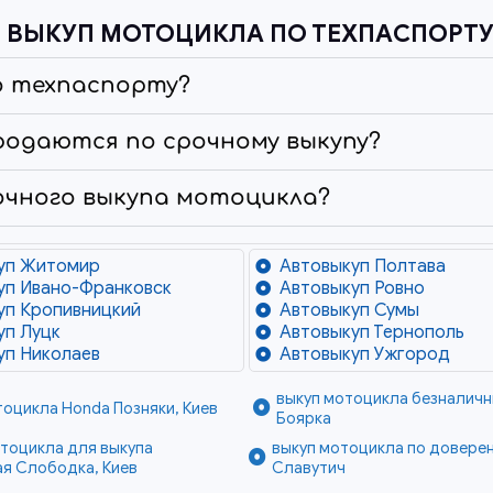
 ВЫКУП МОТОЦИКЛА ПО ТЕХПАСПОРТУ 
о техпаспорту?
родаются по срочному выкупу?
очного выкупа мотоцикла?
уп Житомир
Автовыкуп Полтава
уп Ивано-Франковск
Автовыкуп Ровно
уп Кропивницкий
Автовыкуп Сумы
уп Луцк
Автовыкуп Тернополь
уп Николаев
Автовыкуп Ужгород
выкуп мотоцикла безналичны
тоцикла Honda Позняки, Киев
Боярка
тоцикла для выкупа
выкуп мотоцикла по доверен
я Слободка, Киев
Славутич