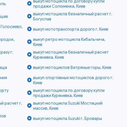
выкуп мотоцикла по договору купли
оль
продажи Соломенка, Киев
выкуп мотоцикла безналичный расчет г.
ищев
Богуслав
 Голосеево,
выкуп мототранспорта дорого г. Киев
ородок,
выкуп ретро мотоцикла Кибальчича,
Киев
разу г.
выкуп мотоцикла безналичный расчет
Куреневка, Киев
раща
выкуп мотоциклов Ветряные горы, Киев
ения
выкуп спортивных мотоциклов дорого г.
Киев
орту
выкуп мотоцикла по договору купли
продажи Куреневка, Киев
й расчет г.
выкуп мотоцикла Suzuki Мостицкий
массив, Киев
лов
выкуп мотоцикла Suzuki г. Бровары