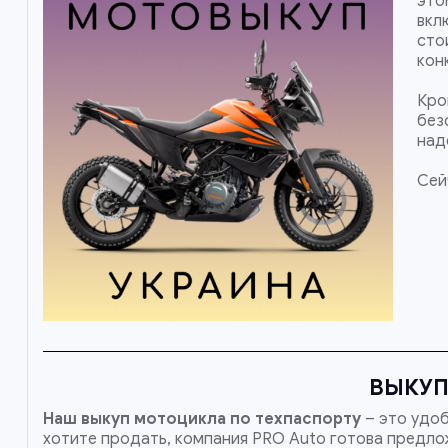
это
вкл
сто
кон
Кро
без
над
Сей
ВЫКУП
Наш
выкуп мотоцикла по техпаспорту
– это удоб
хотите продать, компания PRO Auto готова предлож