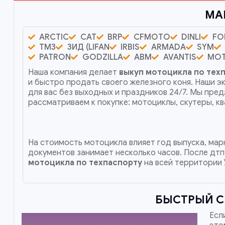
МА
ARCTIC
CAT
BRP
CFMOTO
DINLI
FO
ТМЗ
ЗИД (LIFAN
IRBIS
ARMADA
SYM
PATRON
GODZILLA
ABM
AVANTIS
MO
Наша компания делает
выкуп мотоцикла по тех
и быстро продать своего железного коня. Наши 
для вас без выходных и праздников 24/7. Мы пре
рассматриваем к покупке: мотоциклы, скутеры, 
На стоимость мотоцикла влияет год выпуска, марк
документов занимает несколько часов. После дтп
мотоцикла по техпаспорту
на всей территории 
БЫСТРЫЙ С
Есл