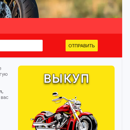
ОТПРАВИТЬ
е
угую
л,
 вас