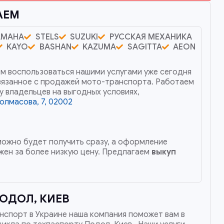
АЕМ
AMAHA
STELS
SUZUKI
РУССКАЯ МЕХАНИКА
KAYO
BASHAN
KAZUMA
SAGITTA
AEON
ем воспользоваться нашими услугами уже сегодня
вязанное с продажей мото-транспорта. Работаем
у владельцев на выгодных условиях,
болмасова, 7, 02002
 можно будет получить сразу, а оформление
ен за более низкую цену. Предлагаем
выкуп
ОДОЛ, КИЕВ
нспорт в Украине наша компания поможет вам в