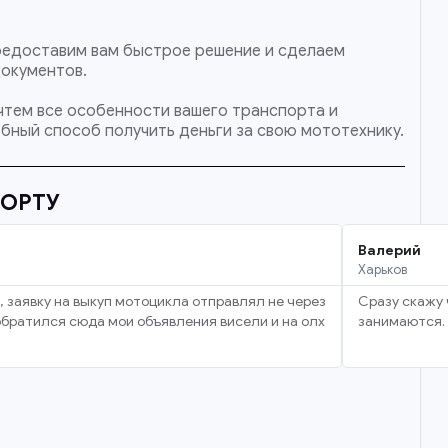
 предоставим вам быстрое решение и сделаем
документов.
учтем все особенности вашего транспорта и
бный способ получить деньги за свою мототехнику.
ПОРТУ
Валерий
Харьков
, заявку на выкуп мотоцикла отправлял не через
Сразу скажу 
 обратился сюда мои объявления висели и на олх
занимаются. 