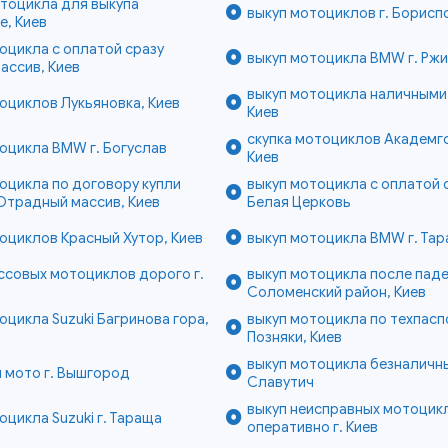
тоцикла для выкупа
выкуп мотоциклов г. Борисп
е, Киев
оцикла с оплатой сразу
выкуп мотоцикла BMW г. Рж
ассив, Киев
выкуп мотоцикла наличными
оциклов Лукьяновка, Киев
Киев
скупка мотоциклов Академг
оцикла BMW г. Богуслав
Киев
оцикла по договору купли
выкуп мотоцикла с оплатой с
Отрадный массив, Киев
Белая Церковь
оциклов Красный Хутор, Киев
выкуп мотоцикла BMW г. Та
ссовых мотоциклов дорого г.
выкуп мотоцикла после пад
Соломенский район, Киев
оцикла Suzuki Багринова гора,
выкуп мотоцикла по техпасп
Позняки, Киев
выкуп мотоцикла безналичны
 мото г. Вышгород
Славутич
выкуп неисправных мотоцик
оцикла Suzuki г. Тараща
оперативно г. Киев