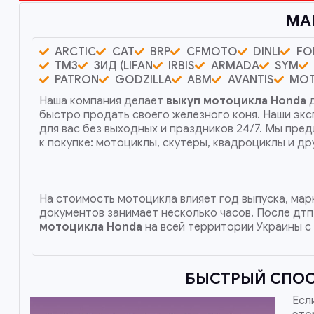
МА
ARCTIC
CAT
BRP
CFMOTO
DINLI
FO
ТМЗ
ЗИД (LIFAN
IRBIS
ARMADA
SYM
PATRON
GODZILLA
ABM
AVANTIS
MO
Наша компания делает
выкуп мотоцикла Honda
д
быстро продать своего железного коня. Наши эк
для вас без выходных и праздников 24/7. Мы пре
к покупке: мотоциклы, скутеры, квадроциклы и д
На стоимость мотоцикла влияет год выпуска, марк
документов занимает несколько часов. После дтп
мотоцикла Honda
на всей территории Украины с
БЫСТРЫЙ СПОС
Есл