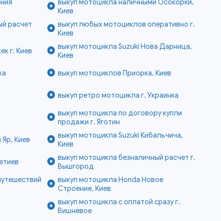
ения
выкуп мотоцикла наличными Осокорки,
Киев
ый расчет
выкуп любых мотоциклов оперативно г.
Киев
выкуп мотоцикла Suzuki Нова Дарница,
к г. Киев
Киев
ка
выкуп мотоциклов Приорка, Киев
выкуп ретро мотоцикла г. Украинка
выкуп мотоцикла по договору купли
продажи г. Яготин
выкуп мотоцикла Suzuki Кибальчича,
Яр, Киев
Киев
выкуп мотоцикла безналичный расчет г.
Тетиев
Вышгород
путешествий
выкуп мотоцикла Honda Новое
Строение, Киев
выкуп мотоцикла с оплатой сразу г.
Вишнёвое