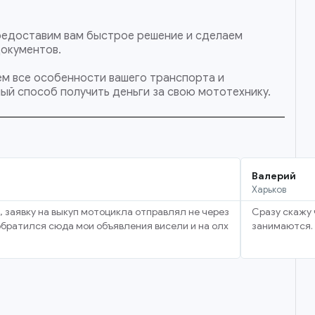
 предоставим вам быстрое решение и сделаем
документов.
тем все особенности вашего транспорта и
ый способ получить деньги за свою мототехнику.
Валерий
Харьков
, заявку на выкуп мотоцикла отправлял не через
Сразу скажу 
 обратился сюда мои объявления висели и на олх
занимаются. 