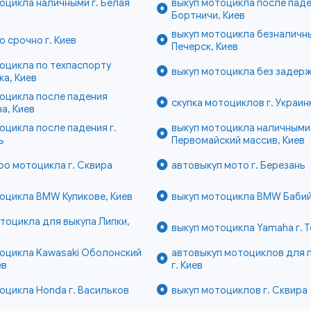
оцикла наличными г. Белая
выкуп мотоцикла после пад
Бортничи, Киев
выкуп мотоцикла безналичн
о срочно г. Киев
Печерск, Киев
оцикла по техпаспорту
выкуп мотоцикла без задерже
а, Киев
оцикла после падения
скупка мотоциклов г. Украин
а, Киев
оцикла после падения г.
выкуп мотоцикла наличными
ь
Первомайский массив, Киев
ро мотоцикла г. Сквира
автовыкуп мото г. Березань
оцикла BMW Куликове, Киев
выкуп мотоцикла BMW Бабий 
тоцикла для выкупа Липки,
выкуп мотоцикла Yamaha г. 
тоцикла Kawasaki Оболонский
автовыкуп мотоциклов для 
ев
г. Киев
оцикла Honda г. Васильков
выкуп мотоциклов г. Сквира