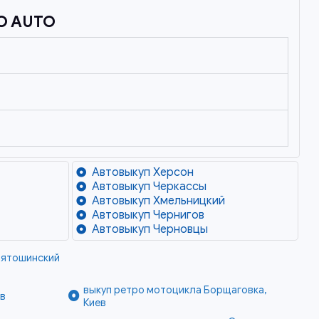
O AUTO
Автовыкуп Херсон
Автовыкуп Черкассы
Автовыкуп Хмельницкий
Автовыкуп Чернигов
Автовыкуп Черновцы
вятошинский
выкуп ретро мотоцикла Борщаговка,
ав
Киев