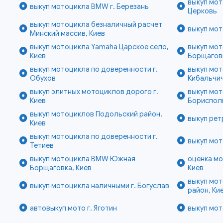
выкуп мот
выкуп мотоцикла BMW г. Березань
Церковь
выкуп мотоцикла безналичный расчет
выкуп мот
Минский массив, Киев
выкуп мотоцикла Yamaha Царское село,
выкуп мот
Киев
Борщаговк
выкуп мотоцикла по доверенности г.
выкуп мот
Обухов
Кибальчич
выкуп элитных мотоциклов дорого г.
выкуп мот
Киев
Бориспол
выкуп мотоциклов Подольский район,
выкуп рет
Киев
выкуп мотоцикла по доверенности г.
выкуп мот
Тетиев
выкуп мотоцикла BMW Южная
оценка мо
Борщаговка, Киев
Киев
выкуп мо
выкуп мотоцикла наличными г. Богуслав
район, Ки
автовыкуп мото г. Яготин
выкуп мот