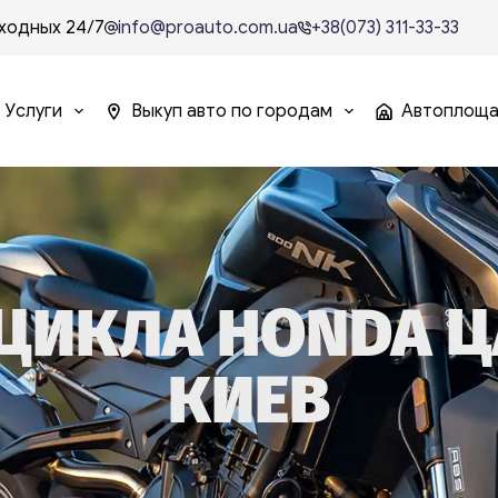
ходных 24/7
info@proauto.com.ua
+38(073) 311-33-33
Услуги
Выкуп авто по городам
Автоплощ
ИКЛА HONDA Ц
КИЕВ