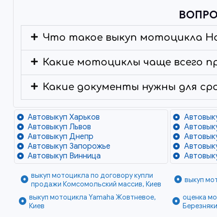
ВОПРО
Что такое выкуп мотоцикла H
Какие мотоциклы чаще всего п
Какие документы нужны для ср
Автовыкуп Харьков
Автовык
Автовыкуп Львов
Автовык
Автовыкуп Днепр
Автовык
Автовыкуп Запорожье
Автовык
Автовыкуп Винница
Автовык
выкуп мотоцикла по договору купли
выкуп мот
продажи Комсомольский массив, Киев
выкуп мотоцикла Yamaha Жовтневое,
оценка мо
Киев
Березняки