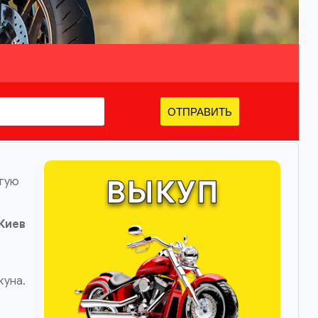
ОТПРАВИТЬ
угую
Киев
куна.