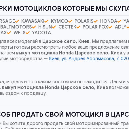
РКИ МОТОЦИКЛОВ КОТОРЫЕ МЫ СКУП
RSAGE
KAWASAKI
KYMCO
POLARIS
HONDA
Y
BALTMOTORS
HISUN
CECTEK
POLAR FOX
ADLY
TAX
WELS
YACOTA
ля всех моделей в
Царское село, Киев
. Мы предлагаем 
сперты готовы рассмотреть любое ваше предложение св
длагаем
выкуп мотоцикла Honda
Царское село, Киев
у 
ругие мотосредства —
Киев, ул. Андрея Аболмасова, 7, 02
а, модель и то в каком состоянии он находится. Деньги
,
выкуп мотоцикла Honda
Царское село, Киев
возможен
 выездом к продавцу.
ОБ ПРОДАТЬ СВОЙ МОТОЦИКЛ В ЦАРСК
и Вы хотите дорого продать свой моторизированный тра