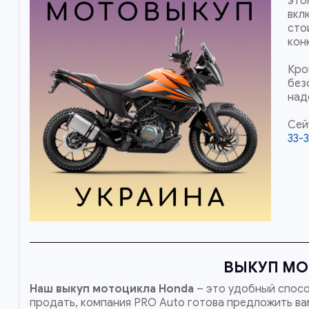
это
вкл
сто
кон
Кро
без
над
Сей
33-
ВЫКУП МО
Наш
выкуп мотоцикла Honda
– это удобный спосо
продать, компания PRO Auto готова предложить вам