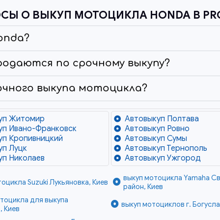
СЫ О ВЫКУП МОТОЦИКЛА HONDA В PR
onda?
родаются по срочному выкупу?
очного выкупа мотоцикла?
уп Житомир
Автовыкуп Полтава
уп Ивано-Франковск
Автовыкуп Ровно
уп Кропивницкий
Автовыкуп Сумы
уп Луцк
Автовыкуп Тернополь
уп Николаев
Автовыкуп Ужгород
выкуп мотоцикла Yamaha С
оцикла Suzuki Лукьяновка, Киев
район, Киев
тоцикла для выкупа
выкуп мотоциклов г. Богусл
, Киев