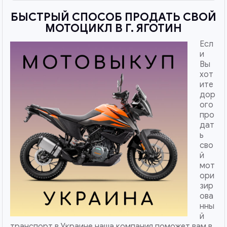
БЫСТРЫЙ СПОСОБ ПРОДАТЬ СВОЙ
МОТОЦИКЛ В Г. ЯГОТИН
Есл
и
Вы
хот
ите
дор
ого
про
дат
ь
сво
й
мот
ори
зир
ова
нны
й
транспорт в Украине наша компания поможет вам в