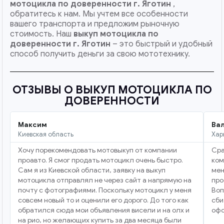
мотоцикла по доверенности г. Яготин
,
обратитесь к нам. Мы учтем все особенности
вашего транспорта и предложим рыночную
стоимость. Наш
выкуп мотоцикла по
доверенности
г. Яготин
– это быстрый и удобный
способ получить деньги за свою мототехнику.
ОТЗЫВЫ О ВЫКУП МОТОЦИКЛА ПО
ДОВЕРЕННОСТИ
Максим
Ва
Киевская область
Хар
Хочу порекомендовать мотовыкуп от компании
Сра
проавто. Я смог продать мотоцикл очень быстро.
ком
Сам я из Киевской области, заявку на выкуп
мен
мотоцикла отправлял не через сайт а напрямую на
про
почту с фотографиями. Поскольку мотоцикл у меня
Воп
совсем новый то и оценили его дорого. До того как
сби
обратился сюда мои объявления висели и на олх и
офо
на рио, но желающих купить за два месяца были