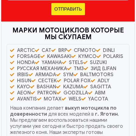
ОТПРАВИТЬ
МАРКИ МОТОЦИКЛОВ КОТОРЫЕ
МЫ СКУПАЕМ
ARCTIC
CAT
BRP
CFMOTO
DINLI
FORSAGE
KAWASAKI
KYMCO
POLARIS
HONDA
YAMAHA
STELS
SUZUKI
РУССКАЯ МЕХАНИКА
ТМЗ
ЗИД (LIFAN
IRBIS
ARMADA
SYM
BALTMOTORS
HISUN
CECTEK
POLAR FOX
ADLY
KAYO
BASHAN
KAZUMA
SAGITTA
AEON
PATRON
GODZILLA
ABM
AVANTIS
MOTAX
WELS
YACOTA
Наша компания делает
выкуп мотоцикла по
доверенности
для всех моделей в
г. Яготин
.
Мы предлагаем воспользоваться нашими
услугами уже сегодня и быстро продать своего
железного коня. Наши эксперты готовы