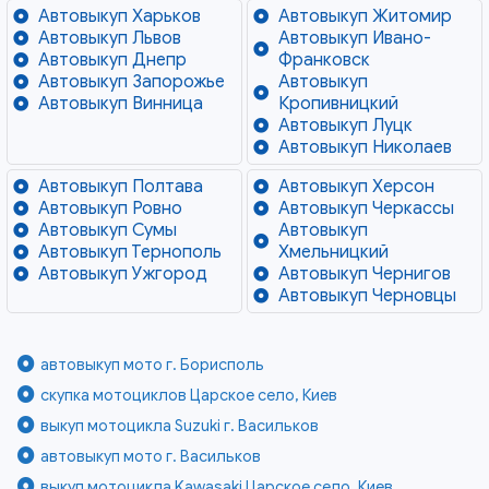
Автовыкуп Харьков
Автовыкуп Житомир
Автовыкуп Львов
Автовыкуп Ивано-
Автовыкуп Днепр
Франковск
Автовыкуп Запорожье
Автовыкуп
Автовыкуп Винница
Кропивницкий
Автовыкуп Луцк
Автовыкуп Николаев
Автовыкуп Полтава
Автовыкуп Херсон
Автовыкуп Ровно
Автовыкуп Черкассы
Автовыкуп Сумы
Автовыкуп
Автовыкуп Тернополь
Хмельницкий
Автовыкуп Ужгород
Автовыкуп Чернигов
Автовыкуп Черновцы
автовыкуп мото г. Борисполь
скупка мотоциклов Царское село, Киев
выкуп мотоцикла Suzuki г. Васильков
автовыкуп мото г. Васильков
выкуп мотоцикла Kawasaki Царское село, Киев