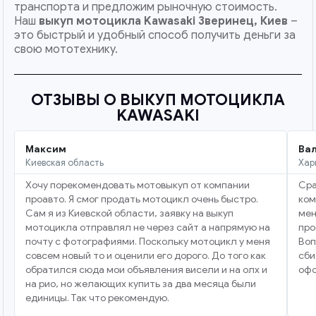
транспорта и предложим рыночную стоимость.
Наш
выкуп мотоцикла Kawasaki
Зверинец, Киев
–
это быстрый и удобный способ получить деньги за
свою мототехнику.
ОТЗЫВЫ О ВЫКУП МОТОЦИКЛА
KAWASAKI
Максим
Ва
Киевская область
Хар
Хочу порекомендовать мотовыкуп от компании
Сра
проавто. Я смог продать мотоцикл очень быстро.
ком
Сам я из Киевской области, заявку на выкуп
мен
мотоцикла отправлял не через сайт а напрямую на
про
почту с фотографиями. Поскольку мотоцикл у меня
Воп
совсем новый то и оценили его дорого. До того как
сби
обратился сюда мои объявления висели и на олх и
офо
на рио, но желающих купить за два месяца были
единицы. Так что рекомендую.