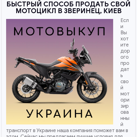
БЫСТРЫЙ СПОСОБ ПРОДАТЬ СВОЙ
МОТОЦИКЛ В ЗВЕРИНЕЦ, КИЕВ
Есл
и
Вы
хот
ите
дор
ого
про
дат
ь
сво
й
мот
ори
зир
ова
нны
й
транспорт в Украине наша компания поможет вам в
этом. Сейчас мы предлагаем лучшие условия для