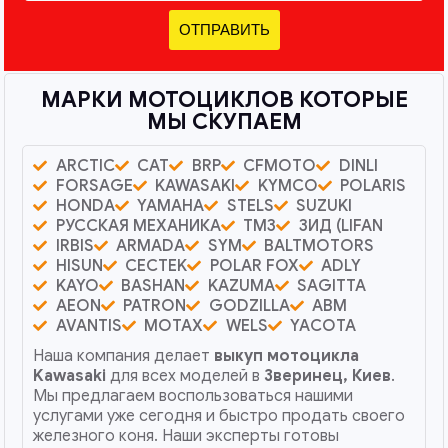
ОТПРАВИТЬ
МАРКИ МОТОЦИКЛОВ КОТОРЫЕ
МЫ СКУПАЕМ
ARCTIC
CAT
BRP
CFMOTO
DINLI
FORSAGE
KAWASAKI
KYMCO
POLARIS
HONDA
YAMAHA
STELS
SUZUKI
РУССКАЯ МЕХАНИКА
ТМЗ
ЗИД (LIFAN
IRBIS
ARMADA
SYM
BALTMOTORS
HISUN
CECTEK
POLAR FOX
ADLY
KAYO
BASHAN
KAZUMA
SAGITTA
AEON
PATRON
GODZILLA
ABM
AVANTIS
MOTAX
WELS
YACOTA
Наша компания делает
выкуп мотоцикла
Kawasaki
для всех моделей в
Зверинец, Киев
.
Мы предлагаем воспользоваться нашими
услугами уже сегодня и быстро продать своего
железного коня. Наши эксперты готовы