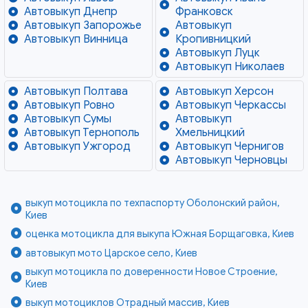
Автовыкуп Днепр
Франковск
Автовыкуп Запорожье
Автовыкуп
Автовыкуп Винница
Кропивницкий
Автовыкуп Луцк
Автовыкуп Николаев
Автовыкуп Полтава
Автовыкуп Херсон
Автовыкуп Ровно
Автовыкуп Черкассы
Автовыкуп Сумы
Автовыкуп
Автовыкуп Тернополь
Хмельницкий
Автовыкуп Ужгород
Автовыкуп Чернигов
Автовыкуп Черновцы
выкуп мотоцикла по техпаспорту Оболонский район,
Киев
оценка мотоцикла для выкупа Южная Борщаговка, Киев
автовыкуп мото Царское село, Киев
выкуп мотоцикла по доверенности Новое Строение,
Киев
выкуп мотоциклов Отрадный массив, Киев