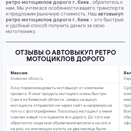
ретро мотоциклов дорого г. Киев
, обратитесь к
нам. Мы учтем все особенности вашего транспорта
и предложим рыночную стоимость. Наш
автовыкуп
ретро мотоциклов дорого
г. Киев
– это быстрый
и удобный способ получить деньги за свою
мототехнику.
ОТЗЫВЫ О АВТОВЫКУП РЕТРО
МОТОЦИКЛОВ ДОРОГО
Максим
Ва
Киевская область
Хар
Хочу порекомендовать мотовыкуп от компании
Сра
проавто. Я смог продать мотоцикл очень быстро.
ком
Сам я из Киевской области, заявку на выкуп
мен
мотоцикла отправлял не через сайт а напрямую на
про
почту с фотографиями. Поскольку мотоцикл у меня
Воп
совсем новый то и оценили его дорого. До того как
сби
обратился сюда мои объявления висели и на олх и
офо
на рио, но желающих купить за два месяца были