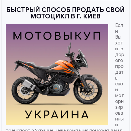
БЫСТРЫЙ СПОСОБ ПРОДАТЬ СВОЙ
МОТОЦИКЛ В Г. КИЕВ
Есл
и
Вы
хот
ите
дор
ого
про
дат
ь
сво
й
мот
ори
зир
ова
нны
й
транспорт в Украине наша компания поможет вам в