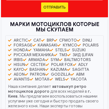
ОТПРАВИТЬ
МАРКИ МОТОЦИКЛОВ КОТОРЫЕ
МЫ СКУПАЕМ
ARCTIC
CAT
BRP
CFMOTO
DINLI
FORSAGE
KAWASAKI
KYMCO
POLARIS
HONDA
YAMAHA
STELS
SUZUKI
РУССКАЯ МЕХАНИКА
ТМЗ
ЗИД (LIFAN
IRBIS
ARMADA
SYM
BALTMOTORS
HISUN
CECTEK
POLAR FOX
ADLY
KAYO
BASHAN
KAZUMA
SAGITTA
AEON
PATRON
GODZILLA
ABM
AVANTIS
MOTAX
WELS
YACOTA
Наша компания делает
автовыкуп ретро
мотоциклов дорого
для всех моделей в
г.
Киев
. Мы предлагаем воспользоваться нашими
услугами уже сегодня и быстро продать своего
железного коня. Наши эксперты готовы