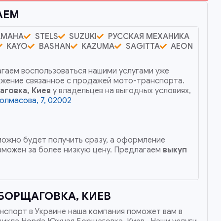
АЕМ
AMAHA
STELS
SUZUKI
РУССКАЯ МЕХАНИКА
KAYO
BASHAN
KAZUMA
SAGITTA
AEON
агаем воспользоваться нашими услугами уже
ожение связанное с продажей мото-транспорта.
говка, Киев
у владельцев на выгодных условиях,
болмасова, 7, 02002
 можно будет получить сразу, а оформление
можен за более низкую цену. Предлагаем
выкуп
БОРЩАГОВКА, КИЕВ
нспорт в Украине наша компания поможет вам в