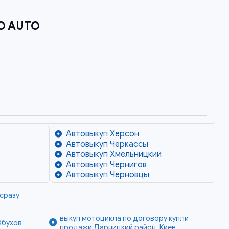
O AUTO
Автовыкуп Херсон
Автовыкуп Черкассы
Автовыкуп Хмельницкий
Автовыкуп Чернигов
Автовыкуп Черновцы
 сразу
выкуп мотоцикла по договору купли
Обухов
продажи Дарницкий район, Киев