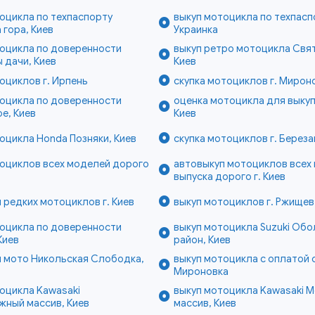
оцикла по техпаспорту
выкуп мотоцикла по техпаспо
 гора, Киев
Украинка
тоцикла по доверенности
выкуп ретро мотоцикла Свя
 дачи, Киев
Киев
оциклов г. Ирпень
скупка мотоциклов г. Мирон
тоцикла по доверенности
оценка мотоцикла для выкуп
е, Киев
Киев
оцикла Honda Позняки, Киев
скупка мотоциклов г. Береза
тоциклов всех моделей дорого
автовыкуп мотоциклов всех
выпуска дорого г. Киев
 редких мотоциклов г. Киев
выкуп мотоциклов г. Ржищев
тоцикла по доверенности
выкуп мотоцикла Suzuki Обо
Киев
район, Киев
п мото Никольская Слободка,
выкуп мотоцикла с оплатой с
Мироновка
оцикла Kawasaki
выкуп мотоцикла Kawasaki 
жный массив, Киев
массив, Киев