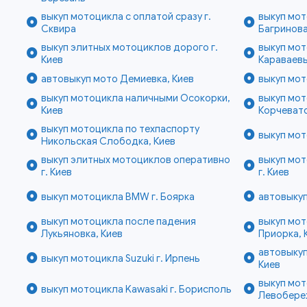
выкуп мотоцикла с оплатой сразу г.
выкуп мот
Сквира
Багринова
выкуп элитных мотоциклов дорого г.
выкуп мо
Киев
Караваевы
автовыкуп мото Демиевка, Киев
выкуп мот
выкуп мотоцикла наличными Осокорки,
выкуп мо
Киев
Корчевато
выкуп мотоцикла по техпаспорту
выкуп мот
Никольская Слободка, Киев
выкуп элитных мотоциклов оперативно
выкуп мо
г. Киев
г. Киев
выкуп мотоцикла BMW г. Боярка
автовыкуп
выкуп мотоцикла после падения
выкуп мо
Лукьяновка, Киев
Приорка, 
автовыку
выкуп мотоцикла Suzuki г. Ирпень
Киев
выкуп мот
выкуп мотоцикла Kawasaki г. Борисполь
Левобере