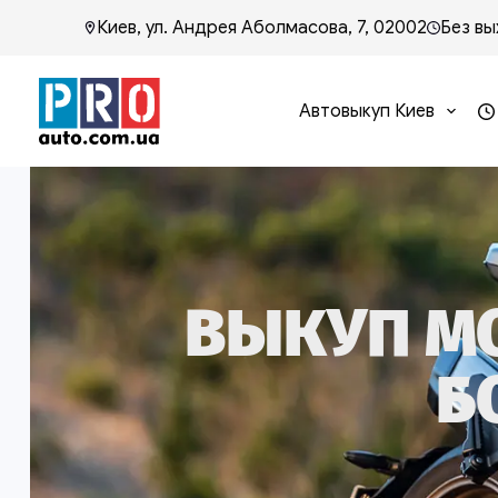
Киев, ул. Андрея Аболмасова, 7, 02002
Без вы
Автовыкуп Киев
ВЫКУП М
Б