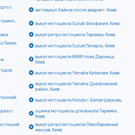
рту г.
автовыкуп байков после аварии г. Киев
тошино,
выкуп мотоцикла Suzuki Феофания, Киев
овка
выкуп ретро мотоцикла Теремки, Киев
а Липки,
выкуп мотоцикла Suzuki Печерск, Киев
выкуп мотоцикла BMW Нова Дарница,
нь
Киев
 годов
выкуп мотоцикла Yamaha Куликове, Киев
выкуп мотоцикла Yamaha Днепровский
район, Киев
лонский
выкуп мотоцикла Honda г. Белая Церковь
разу г.
оценка мотоцикла для выкупа Теремки,
Киев
Мостицкий
выкуп ретро мотоцикла Левобережный
массив, Киев