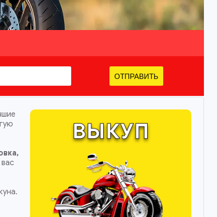
ОТПРАВИТЬ
чшие
угую
овка,
 вас
куна.