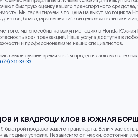
м. Сейчас мы предлагаем лучшие условия для выкуп мото
ючают быструю оценку вашего транспортного средства, 
имость. Мы гарантируем, что цена на выкуп мотоцикла H
курентов, благодаря нашей гибкой ценовой политике и и
ме того, мы способны на выкуп мотоцикла Honda Южная 
опасность всех транзакций. Наша услуга доступна в люб
ежности и профессионализме наших специалистов.
час самое лучшее время чтобы продать свою мототехник
073) 311-33-33
ОВ И КВАДРОЦИКЛОВ В ЮЖНАЯ БОРЩ
б быстрой продажи вашего транспорта. Если у вас есть 
 выгодные условия. Независимо от марки, состояния или