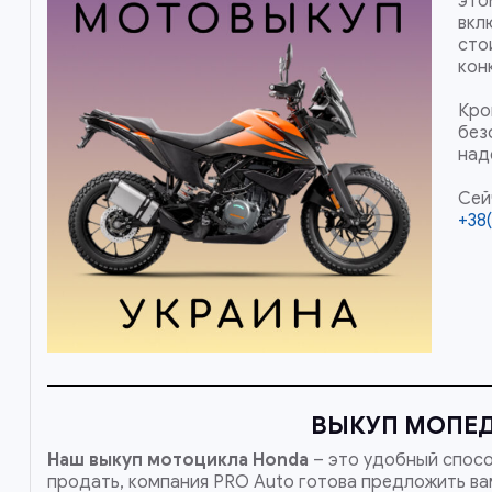
это
вкл
сто
кон
Кро
без
над
Сей
+38(
ВЫКУП МОПЕД
Наш
выкуп мотоцикла Honda
– это удобный спосо
продать, компания PRO Auto готова предложить вам