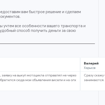
 предоставим вам быстрое решение и сделаем
документов.
Мы учтем все особенности вашего транспорта и
 удобный способ получить деньги за свою
Валерий
Харьков
, заявку на выкуп мотоцикла отправлял не через
Сразу скажу 
 обратился сюда мои объявления висели и на олх
занимаются. 