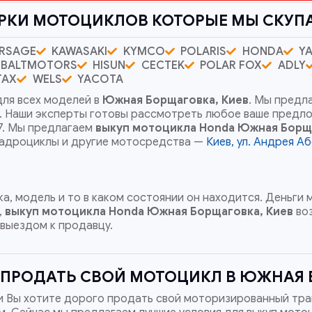
РКИ МОТОЦИКЛОВ КОТОРЫЕ МЫ СКУП
RSAGE
KAWASAKI
KYMCO
POLARIS
HONDA
Y
BALTMOTORS
HISUN
CECTEK
POLAR FOX
ADLY
TAX
WELS
YACOTA
ля всех моделей в
Южная Борщаговка, Киев
. Мы предл
я. Наши эксперты готовы рассмотреть любое ваше предл
/7. Мы предлагаем
выкуп мотоцикла Honda
Южная Борща
квадроциклы и другие мотосредства —
Киев, ул. Андрея А
а, модель и то в каком состоянии он находится. Деньги
,
выкуп мотоцикла Honda
Южная Борщаговка, Киев
воз
 выездом к продавцу.
ПРОДАТЬ СВОЙ МОТОЦИКЛ В ЮЖНАЯ 
и Вы хотите дорого продать свой моторизированный тра