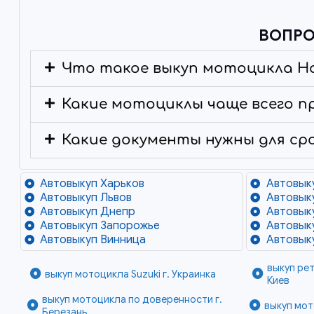
ВОПРО
Что такое выкуп мотоцикла H
Какие мотоциклы чаще всего п
Какие документы нужны для ср
Автовыкуп Харьков
Автовык
Автовыкуп Львов
Автовык
Автовыкуп Днепр
Автовык
Автовыкуп Запорожье
Автовык
Автовыкуп Винница
Автовык
выкуп ре
выкуп мотоцикла Suzuki г. Украинка
Киев
выкуп мотоцикла по доверенности г.
выкуп мот
Березань