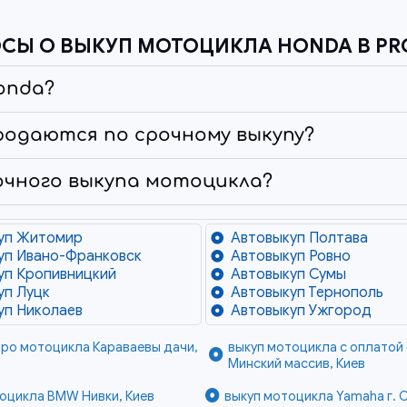
СЫ О ВЫКУП МОТОЦИКЛА HONDA В PR
onda?
родаются по срочному выкупу?
очного выкупа мотоцикла?
уп Житомир
Автовыкуп Полтава
уп Ивано-Франковск
Автовыкуп Ровно
уп Кропивницкий
Автовыкуп Сумы
уп Луцк
Автовыкуп Тернополь
уп Николаев
Автовыкуп Ужгород
тро мотоцикла Караваевы дачи,
выкуп мотоцикла с оплатой
Минский массив, Киев
оцикла BMW Нивки, Киев
выкуп мотоцикла Yamaha г. 