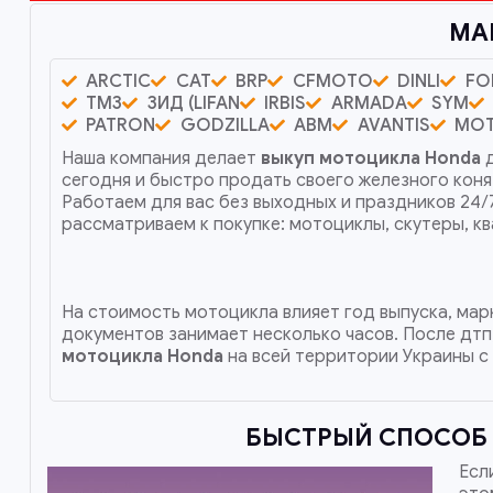
МА
ARCTIC
CAT
BRP
CFMOTO
DINLI
FO
ТМЗ
ЗИД (LIFAN
IRBIS
ARMADA
SYM
PATRON
GODZILLA
ABM
AVANTIS
MO
Наша компания делает
выкуп мотоцикла Honda
д
сегодня и быстро продать своего железного кон
Работаем для вас без выходных и праздников 24
рассматриваем к покупке: мотоциклы, скутеры, 
На стоимость мотоцикла влияет год выпуска, марк
документов занимает несколько часов. После дтп
мотоцикла Honda
на всей территории Украины с
БЫСТРЫЙ СПОСОБ 
Есл