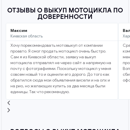
ОТЗЫВЫ О ВЫКУП МОТОЦИКЛА ПО
ДОВЕРЕННОСТИ
Максим
Ва
Киевская область
Хар
Хочу порекомендовать мотовыкуп от компании
Сра
проавто. Я смог продать мотоцикл очень быстро.
ком
Сам я из Киевской области, заявку на выкуп
мен
мотоцикла отправлял не через сайт а напрямую на
про
почту с фотографиями. Поскольку мотоцикл у меня
Воп
совсем новый то и оценили его дорого. До того как
сби
обратился сюда мои объявления висели и на олх и
офо
на рио, но желающих купить за два месяца были
единицы. Так что рекомендую.