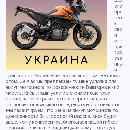
дор
ого
про
дат
ь
сво
й
мот
ори
зир
ова
нны
й
транспорт в Украине наша компания поможет вам в
этом. Сейчас мы предлагаем лучшие условия для
выкуп мотоцикла по доверенности Вышгородский
массив, Киев . Наши услуги включают быструю
оценку вашего транспортного средства, что
позволяет оперативно определить его стоимость.
Мы гарантируем, что цена на выкуп мотоцикла по
доверенности Вышгородский массив, Киев будет
выше, чем у конкурентов, благодаря нашей гибкой
ценовой политике и индивидуальному подходу к