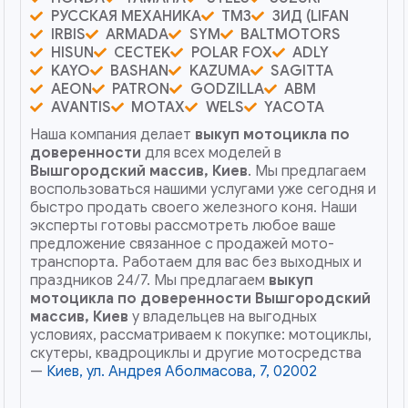
РУССКАЯ МЕХАНИКА
ТМЗ
ЗИД (LIFAN
IRBIS
ARMADA
SYM
BALTMOTORS
HISUN
CECTEK
POLAR FOX
ADLY
KAYO
BASHAN
KAZUMA
SAGITTA
AEON
PATRON
GODZILLA
ABM
AVANTIS
MOTAX
WELS
YACOTA
Наша компания делает
выкуп мотоцикла по
доверенности
для всех моделей в
Вышгородский массив, Киев
. Мы предлагаем
воспользоваться нашими услугами уже сегодня и
быстро продать своего железного коня. Наши
эксперты готовы рассмотреть любое ваше
предложение связанное с продажей мото-
транспорта. Работаем для вас без выходных и
праздников 24/7. Мы предлагаем
выкуп
мотоцикла по доверенности
Вышгородский
массив, Киев
у владельцев на выгодных
условиях, рассматриваем к покупке: мотоциклы,
скутеры, квадроциклы и другие мотосредства
—
Киев, ул. Андрея Аболмасова, 7, 02002