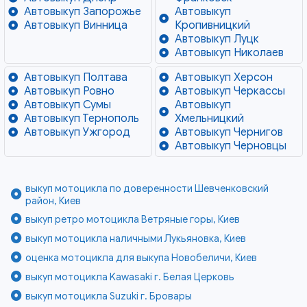
Автовыкуп Запорожье
Автовыкуп
Автовыкуп Винница
Кропивницкий
Автовыкуп Луцк
Автовыкуп Николаев
Автовыкуп Полтава
Автовыкуп Херсон
Автовыкуп Ровно
Автовыкуп Черкассы
Автовыкуп Сумы
Автовыкуп
Автовыкуп Тернополь
Хмельницкий
Автовыкуп Ужгород
Автовыкуп Чернигов
Автовыкуп Черновцы
выкуп мотоцикла по доверенности Шевченковский
район, Киев
выкуп ретро мотоцикла Ветряные горы, Киев
выкуп мотоцикла наличными Лукьяновка, Киев
оценка мотоцикла для выкупа Новобеличи, Киев
выкуп мотоцикла Kawasaki г. Белая Церковь
выкуп мотоцикла Suzuki г. Бровары