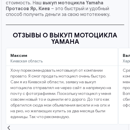
стоимость. Наш
выкуп мотоцикла Yamaha
Протасов Яр, Киев
– это быстрый и удобный
способ получить деньги за свою мототехнику.
ОТЗЫВЫ О ВЫКУП МОТОЦИКЛА
YAMAHA
Максим
Ва
Киевская область
Хар
Хочу порекомендовать мотовыкуп от компании
Сра
проавто. Я смог продать мотоцикл очень быстро.
ком
Сам я из Киевской области, заявку на выкуп
мен
мотоцикла отправлял не через сайт а напрямую на
про
почту с фотографиями. Поскольку мотоцикл у меня
Воп
совсем новый то и оценили его дорого. До того как
сби
обратился сюда мои объявления висели и на олх и
офо
на рио, но желающих купить за два месяца были
единицы. Так что рекомендую.