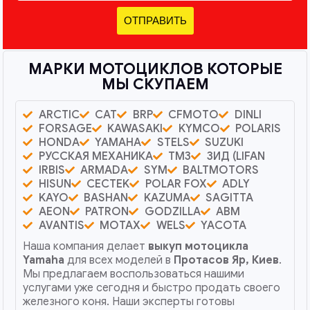
ОТПРАВИТЬ
МАРКИ МОТОЦИКЛОВ КОТОРЫЕ
МЫ СКУПАЕМ
ARCTIC
CAT
BRP
CFMOTO
DINLI
FORSAGE
KAWASAKI
KYMCO
POLARIS
HONDA
YAMAHA
STELS
SUZUKI
РУССКАЯ МЕХАНИКА
ТМЗ
ЗИД (LIFAN
IRBIS
ARMADA
SYM
BALTMOTORS
HISUN
CECTEK
POLAR FOX
ADLY
KAYO
BASHAN
KAZUMA
SAGITTA
AEON
PATRON
GODZILLA
ABM
AVANTIS
MOTAX
WELS
YACOTA
Наша компания делает
выкуп мотоцикла
Yamaha
для всех моделей в
Протасов Яр, Киев
.
Мы предлагаем воспользоваться нашими
услугами уже сегодня и быстро продать своего
железного коня. Наши эксперты готовы