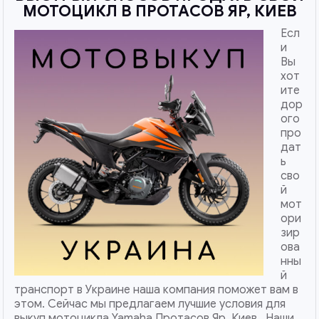
МОТОЦИКЛ В ПРОТАСОВ ЯР, КИЕВ
Есл
и
Вы
хот
ите
дор
ого
про
дат
ь
сво
й
мот
ори
зир
ова
нны
й
транспорт в Украине наша компания поможет вам в
этом. Сейчас мы предлагаем лучшие условия для
выкуп мотоцикла Yamaha Протасов Яр, Киев . Наши