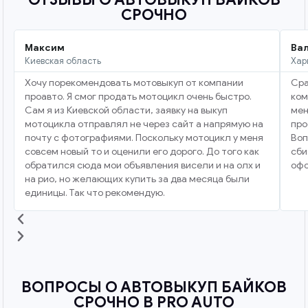
СРОЧНО
Максим
Ва
Киевская область
Хар
Хочу порекомендовать мотовыкуп от компании
Сра
проавто. Я смог продать мотоцикл очень быстро.
ком
Сам я из Киевской области, заявку на выкуп
мен
мотоцикла отправлял не через сайт а напрямую на
про
почту с фотографиями. Поскольку мотоцикл у меня
Воп
совсем новый то и оценили его дорого. До того как
сби
обратился сюда мои объявления висели и на олх и
офо
на рио, но желающих купить за два месяца были
единицы. Так что рекомендую.
ВОПРОСЫ О АВТОВЫКУП БАЙКОВ
СРОЧНО В PRO AUTO