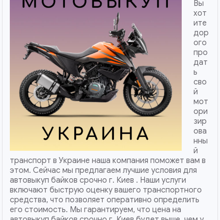
Вы
хот
ите
дор
ого
про
дат
ь
сво
й
мот
ори
зир
ова
нны
й
транспорт в Украине наша компания поможет вам в
этом. Сейчас мы предлагаем лучшие условия для
автовыкуп байков срочно г. Киев . Наши услуги
включают быструю оценку вашего транспортного
средства, что позволяет оперативно определить
его стоимость. Мы гарантируем, что цена на
автовыкуп байков срочно г. Киев будет выше, чем у