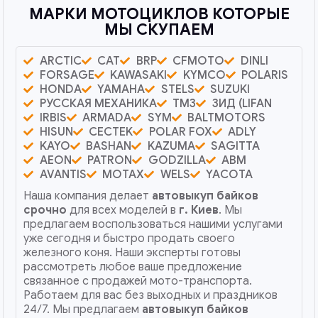
МАРКИ МОТОЦИКЛОВ КОТОРЫЕ
МЫ СКУПАЕМ
ARCTIC
CAT
BRP
CFMOTO
DINLI
FORSAGE
KAWASAKI
KYMCO
POLARIS
HONDA
YAMAHA
STELS
SUZUKI
РУССКАЯ МЕХАНИКА
ТМЗ
ЗИД (LIFAN
IRBIS
ARMADA
SYM
BALTMOTORS
HISUN
CECTEK
POLAR FOX
ADLY
KAYO
BASHAN
KAZUMA
SAGITTA
AEON
PATRON
GODZILLA
ABM
AVANTIS
MOTAX
WELS
YACOTA
Наша компания делает
автовыкуп байков
срочно
для всех моделей в
г. Киев
. Мы
предлагаем воспользоваться нашими услугами
уже сегодня и быстро продать своего
железного коня. Наши эксперты готовы
рассмотреть любое ваше предложение
связанное с продажей мото-транспорта.
Работаем для вас без выходных и праздников
24/7. Мы предлагаем
автовыкуп байков