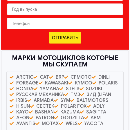
ОТПРАВИТЬ
МАРКИ МОТОЦИКЛОВ КОТОРЫЕ
МЫ СКУПАЕМ
ARCTIC
CAT
BRP
CFMOTO
DINLI
FORSAGE
KAWASAKI
KYMCO
POLARIS
HONDA
YAMAHA
STELS
SUZUKI
РУССКАЯ МЕХАНИКА
ТМЗ
ЗИД (LIFAN
IRBIS
ARMADA
SYM
BALTMOTORS
HISUN
CECTEK
POLAR FOX
ADLY
KAYO
BASHAN
KAZUMA
SAGITTA
AEON
PATRON
GODZILLA
ABM
AVANTIS
MOTAX
WELS
YACOTA