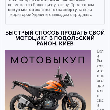
возможен за более низкую цену. Предлагаем
выкуп мотоцикла по техпаспорту
на всей
территории Украины с выездом к продавцу.
БЫСТРЫЙ СПОСОБ ПРОДАТЬ СВОЙ
МОТОЦИКЛ В ПОДОЛЬСКИЙ
РАЙОН, КИЕВ
Есл
и
Вы
хот
ите
дор
ого
про
дат
ь
сво
й