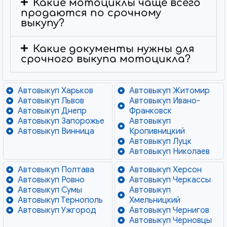
Какие мотоциклы чаще всего
продаются по срочному
выкупу?
Какие документы нужны для
срочного выкупа мотоцикла?
Автовыкуп Харьков
Автовыкуп Житомир
Автовыкуп Львов
Автовыкуп Ивано-
Автовыкуп Днепр
Франковск
Автовыкуп Запорожье
Автовыкуп
Автовыкуп Винница
Кропивницкий
Автовыкуп Луцк
Автовыкуп Николаев
Автовыкуп Полтава
Автовыкуп Херсон
Автовыкуп Ровно
Автовыкуп Черкассы
Автовыкуп Сумы
Автовыкуп
Автовыкуп Тернополь
Хмельницкий
Автовыкуп Ужгород
Автовыкуп Чернигов
Автовыкуп Черновцы