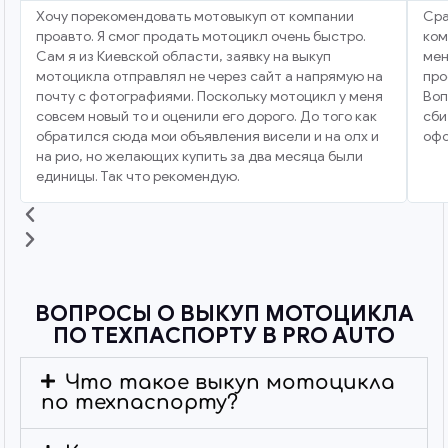
Хочу порекомендовать мотовыкуп от компании
Сра
проавто. Я смог продать мотоцикл очень быстро.
ком
Сам я из Киевской области, заявку на выкуп
мен
мотоцикла отправлял не через сайт а напрямую на
про
почту с фотографиями. Поскольку мотоцикл у меня
Воп
совсем новый то и оценили его дорого. До того как
сби
обратился сюда мои объявления висели и на олх и
офо
на рио, но желающих купить за два месяца были
единицы. Так что рекомендую.
ВОПРОСЫ О ВЫКУП МОТОЦИКЛА
ПО ТЕХПАСПОРТУ В PRO AUTO
Что такое выкуп мотоцикла
по техпаспорту?