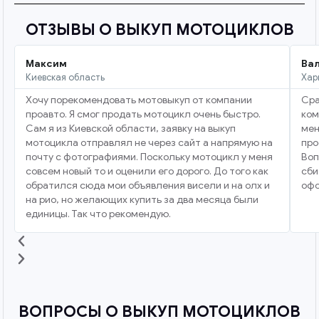
ОТЗЫВЫ О ВЫКУП МОТОЦИКЛОВ
Максим
Ва
Киевская область
Хар
Хочу порекомендовать мотовыкуп от компании
Сра
проавто. Я смог продать мотоцикл очень быстро.
ком
Сам я из Киевской области, заявку на выкуп
мен
мотоцикла отправлял не через сайт а напрямую на
про
почту с фотографиями. Поскольку мотоцикл у меня
Воп
совсем новый то и оценили его дорого. До того как
сби
обратился сюда мои объявления висели и на олх и
офо
на рио, но желающих купить за два месяца были
единицы. Так что рекомендую.
ВОПРОСЫ О ВЫКУП МОТОЦИКЛОВ