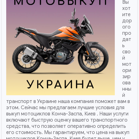
Вы
хот
ите
дор
ого
про
дат
ь
сво
й
мот
ори
зир
ова
нны
й
транспорт в Украине наша компания поможет вам в
этом. Сейчас мы предлагаем лучшие условия для
выкуп мотоциклов Конча-Заспа, Киев . Наши услуги
включают быструю оценку вашего транспортного
средства, что позволяет оперативно определить
его стоимость. Мы гарантируем, что цена на выкуп
мотоциклов Конча-Заспа, Киев будет выше, чем у