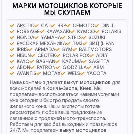
МАРКИ МОТОЦИКЛОВ КОТОРЫЕ
МЫ СКУПАЕМ
ARCTIC
CAT
BRP
CFMOTO
DINLI
FORSAGE
KAWASAKI
KYMCO
POLARIS
HONDA
YAMAHA
STELS
SUZUKI
РУССКАЯ МЕХАНИКА
ТМЗ
ЗИД (LIFAN
IRBIS
ARMADA
SYM
BALTMOTORS
HISUN
CECTEK
POLAR FOX
ADLY
KAYO
BASHAN
KAZUMA
SAGITTA
AEON
PATRON
GODZILLA
ABM
AVANTIS
MOTAX
WELS
YACOTA
Наша компания делает
выкуп мотоциклов
для
всех моделей в
Конча-Заспа, Киев
. Мы
предлагаем воспользоваться нашими услугами
уже сегодня и быстро продать своего
железного коня. Наши эксперты готовы
рассмотреть любое ваше предложение
связанное с продажей мото-транспорта.
Работаем для вас без выходных и праздников
24/7. Мы предлагаем
выкуп мотоциклов