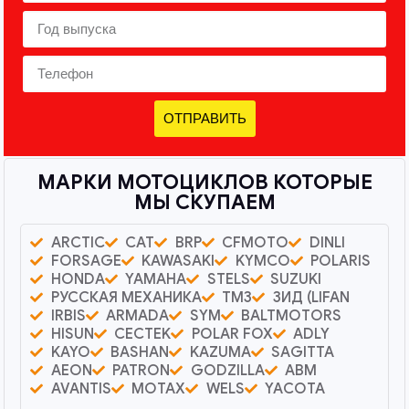
ОТПРАВИТЬ
МАРКИ МОТОЦИКЛОВ КОТОРЫЕ
МЫ СКУПАЕМ
ARCTIC
CAT
BRP
CFMOTO
DINLI
FORSAGE
KAWASAKI
KYMCO
POLARIS
HONDA
YAMAHA
STELS
SUZUKI
РУССКАЯ МЕХАНИКА
ТМЗ
ЗИД (LIFAN
IRBIS
ARMADA
SYM
BALTMOTORS
HISUN
CECTEK
POLAR FOX
ADLY
KAYO
BASHAN
KAZUMA
SAGITTA
AEON
PATRON
GODZILLA
ABM
AVANTIS
MOTAX
WELS
YACOTA