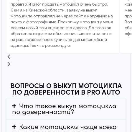
проавто. Я смог продать мотоцикл очень быстро.
ком
Сам я из Киевской области, заявку на выкуп
мен
мотоцикла отправлял не через сайт а напрямую на
про
почту с фотографиями. Поскольку мотоцикл у меня
Воп
совсем новый то и оценили его дорого. До того как
сби
обратился сюда мои объявления висели и на олх и
офо
на рио, но желающих купить за два месяца были
единицы. Так что рекомендую.
ВОПРОСЫ О ВЫКУП МОТОЦИКЛА
ПО ДОВЕРЕННОСТИ В PRO AUTO
Что такое выкуп мотоцикла
по доверенности?
Какие мотоциклы чаще всего