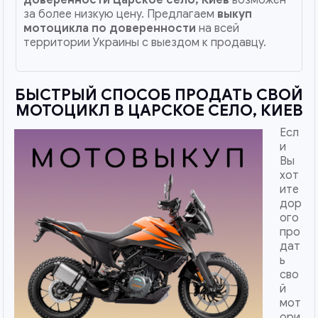
за более низкую цену. Предлагаем
выкуп
мотоцикла по доверенности
на всей
территории Украины с выездом к продавцу.
БЫСТРЫЙ СПОСОБ ПРОДАТЬ СВОЙ
МОТОЦИКЛ В ЦАРСКОЕ СЕЛО, КИЕВ
Есл
и
Вы
хот
ите
дор
ого
про
дат
ь
сво
й
мот
ори