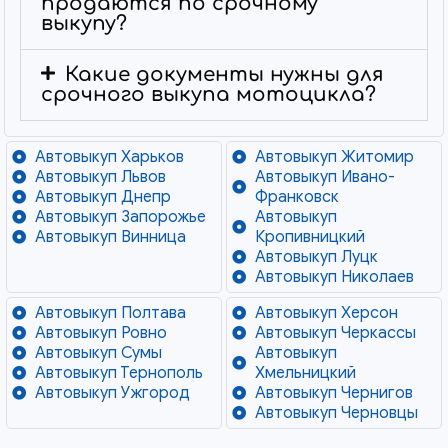
продаются по срочному
выкупу?
Какие документы нужны для
срочного выкупа мотоцикла?
Автовыкуп Харьков
Автовыкуп Житомир
Автовыкуп Львов
Автовыкуп Ивано-
Автовыкуп Днепр
Франковск
Автовыкуп Запорожье
Автовыкуп
Автовыкуп Винница
Кропивницкий
Автовыкуп Луцк
Автовыкуп Николаев
Автовыкуп Полтава
Автовыкуп Херсон
Автовыкуп Ровно
Автовыкуп Черкассы
Автовыкуп Сумы
Автовыкуп
Автовыкуп Тернополь
Хмельницкий
Автовыкуп Ужгород
Автовыкуп Чернигов
Автовыкуп Черновцы