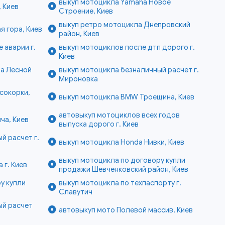
выкуп мотоцикла Yamaha Новое
 Киев
Строение, Киев
выкуп ретро мотоцикла Днепровский
 гора, Киев
район, Киев
 аварии г.
выкуп мотоциклов после дтп дорого г.
Киев
па Лесной
выкуп мотоцикла безналичный расчет г.
Мироновка
сокорки,
выкуп мотоцикла BMW Троещина, Киев
автовыкуп мотоциклов всех годов
ча, Киев
выпуска дорого г. Киев
й расчет г.
выкуп мотоцикла Honda Нивки, Киев
выкуп мотоцикла по договору купли
 г. Киев
продажи Шевченковский район, Киев
у купли
выкуп мотоцикла по техпаспорту г.
Славутич
ый расчет
автовыкуп мото Полевой массив, Киев