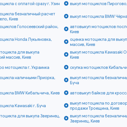
оцикла с оплатой сразу г. Узин
выкуп мотоциклов Пирогово,
оцикла безналичный расчет
выкуп мотоцикла BMW Чёрная
ело, Киев
оциклов Голосеевский район,
автовыкуп мотоциклов после
Киев
оцикла Honda Лукьяновка,
оценка мотоцикла для выку
массив, Киев
тоцикла для выкупа
выкуп мотоцикла Kawasaki О
ий массив, Киев
Киев
ро мотоцикла г. Украинка
скупка мотоциклов Кибальчи
оцикла наличными Приорка,
выкуп мотоцикла безналичны
Буча
оцикла BMW Кибальчича, Киев
автовыкуп байков для кросса
выкуп мотоцикла по договор
оцикла Kawasaki г. Буча
продажи Троещина, Киев
тоцикла для выкупа Зверинец,
выкуп мотоцикла безналичн
Зверинец, Киев