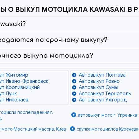
Ы О ВЫКУП МОТОЦИКЛА KAWASAKI В P
wasaki?
родаются по срочному выкупу?
очного выкупа мотоцикла?
уп Житомир
Автовыкуп Полтава
уп Ивано-Франковск
Автовыкуп Ровно
уп Кропивницкий
Автовыкуп Сумы
уп Луцк
Автовыкуп Тернополь
уп Николаев
Автовыкуп Ужгород
тоцикла после падения г.
автовыкуп мото г. Украинка
д
 мото Мостицкий массив, Киев
скупка мотоциклов Куреневк