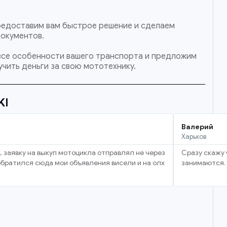
 предоставим вам быстрое решение и сделаем
документов.
 все особенности вашего транспорта и предложим
чить деньги за свою мототехнику.
KI
Валерий
Харьков
, заявку на выкуп мотоцикла отправлял не через
Сразу скажу 
 обратился сюда мои объявления висели и на олх
занимаются. 