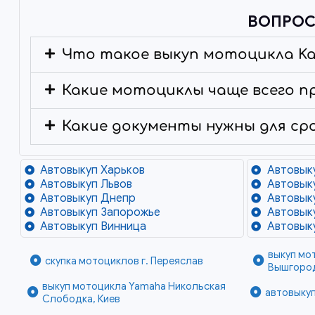
ВОПРОС
Что такое выкуп мотоцикла Ka
Какие мотоциклы чаще всего п
Какие документы нужны для ср
Автовыкуп Харьков
Автовык
Автовыкуп Львов
Автовык
Автовыкуп Днепр
Автовык
Автовыкуп Запорожье
Автовык
Автовыкуп Винница
Автовык
выкуп мо
скупка мотоциклов г. Переяслав
Вышгоро
выкуп мотоцикла Yamaha Никольская
автовыкуп
Слободка, Киев