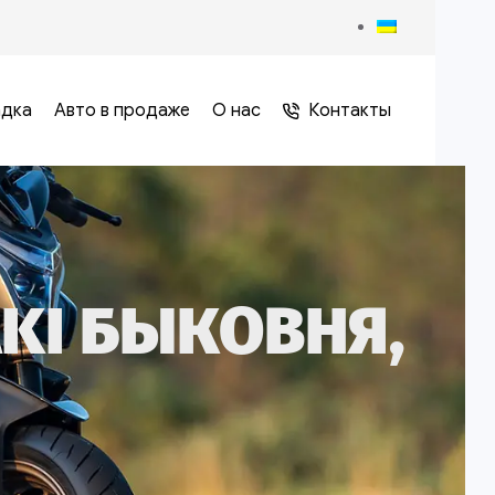
адка
Авто в продаже
О нас
Контакты
KI БЫКОВНЯ,