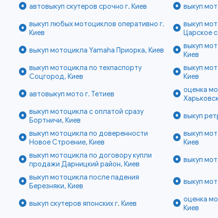
автовыкуп скутеров срочно г. Киев
выкуп мот
выкуп любых мотоциклов оперативно г.
выкуп мот
Киев
Царское с
выкуп мот
выкуп мотоцикла Yamaha Приорка, Киев
Киев
выкуп мотоцикла по техпаспорту
выкуп мот
Соцгород, Киев
Киев
оценка мо
автовыкуп мото г. Тетиев
Харьковск
выкуп мотоцикла с оплатой сразу
выкуп рет
Бортничи, Киев
выкуп мотоцикла по доверенности
выкуп мот
Новое Строение, Киев
Киев
выкуп мотоцикла по договору купли
выкуп мот
продажи Дарницкий район, Киев
выкуп мотоцикла после падения
выкуп мот
Березняки, Киев
оценка мо
выкуп скутеров японских г. Киев
Киев