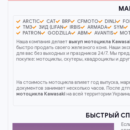
МА
ARCTIC
CAT
BRP
CFMOTO
DINLI
FO
ТМЗ
ЗИД (LIFAN
IRBIS
ARMADA
SYM
PATRON
GODZILLA
ABM
AVANTIS
MO
Наша компания делает
выкуп мотоцикла Kawasa
быстро продать своего железного коня. Наши эк
для вас без выходных и праздников 24/7. Мы пре
покупке: мотоциклы, скутеры, квадроциклы и др
На стоимость мотоцикла влияет год выпуска, марк
документов занимает несколько часов. После дтп
мотоцикла Kawasaki
на всей территории Украины
БЫСТРЫЙ СП
Есл