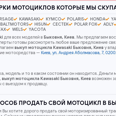
РКИ МОТОЦИКЛОВ КОТОРЫЕ МЫ СКУП
RSAGE
KAWASAKI
KYMCO
POLARIS
HONDA
Y
BALTMOTORS
HISUN
CECTEK
POLAR FOX
ADLY
TAX
WELS
YACOTA
ki
для всех моделей в
Быковня, Киев
. Мы предлагаем вос
сперты готовы рассмотреть любое ваше предложение св
длагаем
выкуп мотоцикла Kawasaki
Быковня, Киев
у вла
угие мотосредства —
Киев, ул. Андрея Аболмасова, 7, 0200
а, модель и то в каком состоянии он находится. Деньги
,
выкуп мотоцикла Kawasaki
Быковня, Киев
возможен за
 с выездом к продавцу.
ОСОБ ПРОДАТЬ СВОЙ МОТОЦИКЛ В БЫ
и Вы хотите дорого продать свой моторизированный тра