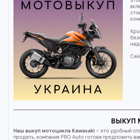
это
вкл
сто
кон
Кро
без
над
Сей
ВЫКУП 
Наш
выкуп мотоцикла Kawasaki
– это удобный спо
продать, компания PRO Auto готова предложить вам