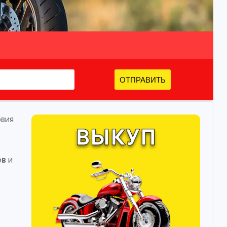
ОТПРАВИТЬ
овия
ев
и