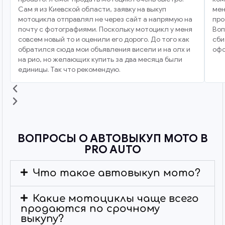
Сам я из Киевской области, заявку на выкуп
мен
мотоцикла отправлял не через сайт а напрямую на
про
почту с фотографиями. Поскольку мотоцикл у меня
Воп
совсем новый то и оценили его дорого. До того как
сби
обратился сюда мои объявления висели и на олх и
офо
на рио, но желающих купить за два месяца были
единицы. Так что рекомендую.
ВОПРОСЫ О АВТОВЫКУП МОТО В
PRO AUTO
Что такое автовыкуп мото?
Какие мотоциклы чаще всего
продаются по срочному
выкупу?