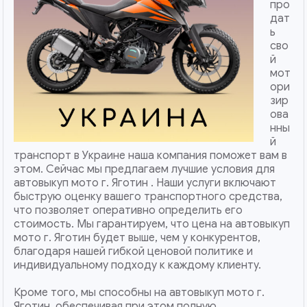
про
дат
ь
сво
й
мот
ори
зир
ова
нны
й
транспорт в Украине наша компания поможет вам в
этом. Сейчас мы предлагаем лучшие условия для
автовыкуп мото г. Яготин . Наши услуги включают
быструю оценку вашего транспортного средства,
что позволяет оперативно определить его
стоимость. Мы гарантируем, что цена на автовыкуп
мото г. Яготин будет выше, чем у конкурентов,
благодаря нашей гибкой ценовой политике и
индивидуальному подходу к каждому клиенту.
Кроме того, мы способны на автовыкуп мото г.
Яготин, обеспечивая при этом полную