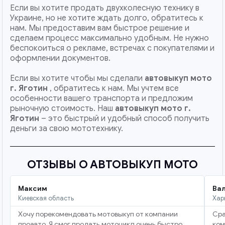
Если вы хотите продать двухколесную технику в
Украине, но не хотите ждать долго, обратитесь к
нам. Мы предоставим вам быстрое решение и
сделаем процесс максимально удобным. Не нужно
беспокоиться о рекламе, встречах с покупателями и
оформлении документов.
Если вы хотите чтобы мы сделали
автовыкуп мото
г. Яготин
, обратитесь к нам. Мы учтем все
особенности вашего транспорта и предложим
рыночную стоимость. Наш
автовыкуп мото
г.
Яготин
– это быстрый и удобный способ получить
деньги за свою мототехнику.
ОТЗЫВЫ О АВТОВЫКУП МОТО
Максим
Ва
Киевская область
Хар
Хочу порекомендовать мотовыкуп от компании
Сра
проавто. Я смог продать мотоцикл очень быстро.
ком