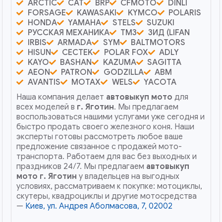
ARCTIC
CAT
BRP
CFMOTO
DINLI
FORSAGE
KAWASAKI
KYMCO
POLARIS
HONDA
YAMAHA
STELS
SUZUKI
РУССКАЯ МЕХАНИКА
ТМЗ
ЗИД (LIFAN
IRBIS
ARMADA
SYM
BALTMOTORS
HISUN
CECTEK
POLAR FOX
ADLY
KAYO
BASHAN
KAZUMA
SAGITTA
AEON
PATRON
GODZILLA
ABM
AVANTIS
MOTAX
WELS
YACOTA
Наша компания делает
автовыкуп мото
для
всех моделей в
г. Яготин
. Мы предлагаем
воспользоваться нашими услугами уже сегодня и
быстро продать своего железного коня. Наши
эксперты готовы рассмотреть любое ваше
предложение связанное с продажей мото-
транспорта. Работаем для вас без выходных и
праздников 24/7. Мы предлагаем
автовыкуп
мото
г. Яготин
у владельцев на выгодных
условиях, рассматриваем к покупке: мотоциклы,
скутеры, квадроциклы и другие мотосредства
—
Киев, ул. Андрея Аболмасова, 7, 02002