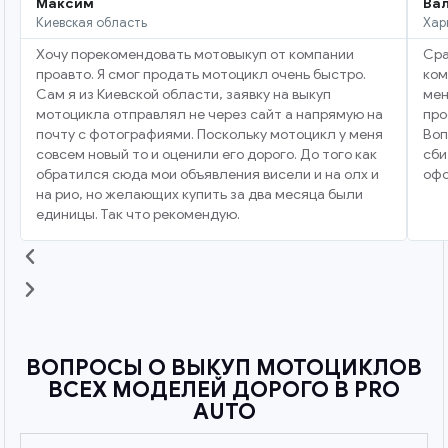
Максим
Ва
Киевская область
Хар
Хочу порекомендовать мотовыкуп от компании
Сра
проавто. Я смог продать мотоцикл очень быстро.
ком
Сам я из Киевской области, заявку на выкуп
мен
мотоцикла отправлял не через сайт а напрямую на
про
почту с фотографиями. Поскольку мотоцикл у меня
Воп
совсем новый то и оценили его дорого. До того как
сби
обратился сюда мои объявления висели и на олх и
офо
на рио, но желающих купить за два месяца были
единицы. Так что рекомендую.
ВОПРОСЫ О ВЫКУП МОТОЦИКЛОВ
ВСЕХ МОДЕЛЕЙ ДОРОГО В PRO
AUTO