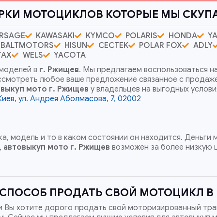
РКИ МОТОЦИКЛОВ КОТОРЫЕ МЫ СКУП
RSAGE
KAWASAKI
KYMCO
POLARIS
HONDA
Y
BALTMOTORS
HISUN
CECTEK
POLAR FOX
ADLY
TAX
WELS
YACOTA
 моделей в
г. Ржищев
. Мы предлагаем воспользоваться н
ассмотреть любое ваше предложение связанное с продаж
овыкуп мото
г. Ржищев
у владельцев на выгодных услови
Киев, ул. Андрея Аболмасова, 7, 02002
а, модель и то в каком состоянии он находится. Деньги
,
автовыкуп мото
г. Ржищев
возможен за более низкую 
СПОСОБ ПРОДАТЬ СВОЙ МОТОЦИКЛ В 
и Вы хотите дорого продать свой моторизированный тра