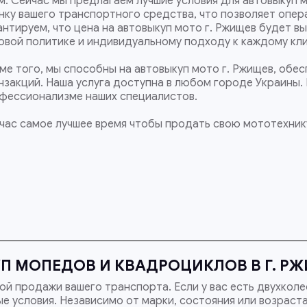
м. Сейчас мы предлагаем лучшие условия для автовыкуп 
нку вашего транспортного средства, что позволяет опер
антируем, что цена на автовыкуп мото г. Ржищев будет вы
овой политике и индивидуальному подходу к каждому кли
ме того, мы способны на автовыкуп мото г. Ржищев, обе
нзакций. Наша услуга доступна в любом городе Украины.
фессионализме наших специалистов.
час самое лучшее время чтобы продать свою мототехнику
П МОПЕДОВ И КВАДРОЦИКЛОВ В Г. Р
й продажи вашего транспорта. Если у вас есть двухколе
е условия. Независимо от марки, состояния или возраст