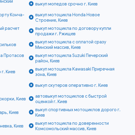
янский
выкуп мопедов срочно г. Киев
орту Конча-
выкуп мотоцикла Honda Новое
Строение, Киев
ый расчет
выкуп мотоцикла по договору купли
продажи г. Ржищев
выкуп мотоцикла с оплатой сразу
асильков
Минский массив, Киев
па Протасов
выкуп мотоцикла Suzuki Печерский
район, Киев
выкуп мотоцикла Kawasaki Приречная
г. Киев
зона, Киев
выкуп скутеров оперативно г. Киев
автовыкуп мотоциклов с быстрой
окорки, Киев
оценкой г. Киев
выкуп спортивных мотоциклов дорого г.
арь, Киев
Киев
выкуп мотоцикла по доверенности
невка, Киев
Комсомольский массив, Киев