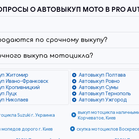
ОПРОСЫ О АВТОВЫКУП МОТО В PRO AU
родаются по срочному выкупу?
очного выкупа мотоцикла?
уп Житомир
Автовыкуп Полтава
уп Ивано-Франковск
Автовыкуп Ровно
уп Кропивницкий
Автовыкуп Сумы
уп Луцк
Автовыкуп Тернополь
уп Николаев
Автовыкуп Ужгород
выкуп мотоцикла наличным
оцикла Suzuki г. Украинка
Корчеватое, Киев
 мопедов дорого г. Киев
скупка мотоциклов Воскресе