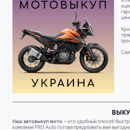
это
оце
гар
цен
Кро
тра
про
Сей
ВЫКУ
Наш
автовыкуп мото
– это удобный способ быстро
компания PRO Auto готова предложить вам выгодны