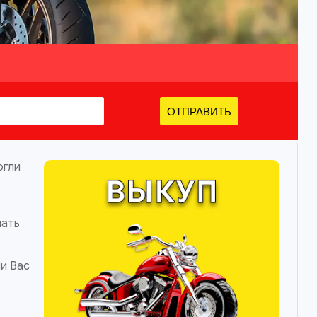
ОТПРАВИТЬ
огли
нать
.
ли Вас