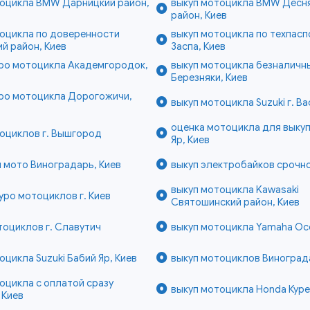
тоцикла BMW Дарницкий район,
выкуп мотоцикла BMW Десн
район, Киев
тоцикла по доверенности
выкуп мотоцикла по техпасп
й район, Киев
Заспа, Киев
тро мотоцикла Академгородок,
выкуп мотоцикла безналичн
Березняки, Киев
тро мотоцикла Дорогожичи,
выкуп мотоцикла Suzuki г. В
оценка мотоцикла для выку
оциклов г. Вышгород
Яр, Киев
 мото Виноградарь, Киев
выкуп электробайков срочно 
выкуп мотоцикла Kawasaki
уро мотоциклов г. Киев
Святошинский район, Киев
тоциклов г. Славутич
выкуп мотоцикла Yamaha Ос
оцикла Suzuki Бабий Яр, Киев
выкуп мотоциклов Виноград
оцикла с оплатой сразу
выкуп мотоцикла Honda Куре
 Киев