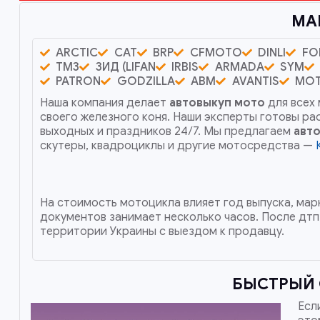
МА
ARCTIC
CAT
BRP
CFMOTO
DINLI
FO
ТМЗ
ЗИД (LIFAN
IRBIS
ARMADA
SYM
PATRON
GODZILLA
ABM
AVANTIS
MO
Наша компания делает
автовыкуп мото
для всех
своего железного коня. Наши эксперты готовы р
выходных и праздников 24/7. Мы предлагаем
авт
скутеры, квадроциклы и другие мотосредства —
На стоимость мотоцикла влияет год выпуска, марк
документов занимает несколько часов. После дтп
территории Украины с выездом к продавцу.
БЫСТРЫЙ 
Есл