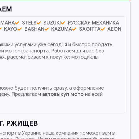
АЕМ
AMAHA
STELS
SUZUKI
РУССКАЯ МЕХАНИКА
KAYO
BASHAN
KAZUMA
SAGITTA
AEON
ашими услугами уже сегодня и быстро продать
ей мото-транспорта. Работаем для вас без
ях, рассматриваем к покупке: мотоциклы,
 можно будет получить сразу, а оформление
цену. Предлагаем
автовыкуп мото
на всей
Г. РЖИЩЕВ
нспорт в Украине наша компания поможет вам в