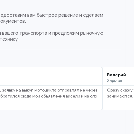
 предоставим вам быстрое решение и сделаем
документов.
ти вашего транспорта и предложим рыночную
технику.
Валерий
Харьков
, заявку на выкуп мотоцикла отправлял не через
Сразу скажу 
 обратился сюда мои объявления висели и на олх
занимаются. 