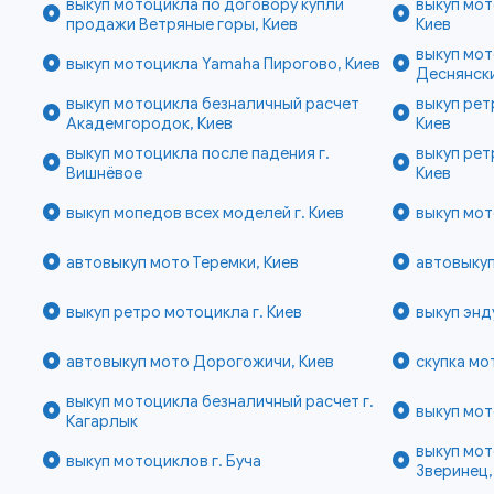
выкуп мотоцикла по договору купли
выкуп мо
продажи Ветряные горы, Киев
Киев
выкуп мо
выкуп мотоцикла Yamaha Пирогово, Киев
Деснянски
выкуп мотоцикла безналичный расчет
выкуп ре
Академгородок, Киев
Киев
выкуп мотоцикла после падения г.
выкуп ре
Вишнёвое
Киев
выкуп мопедов всех моделей г. Киев
выкуп мот
автовыкуп мото Теремки, Киев
автовыкуп
выкуп ретро мотоцикла г. Киев
выкуп энд
автовыкуп мото Дорогожичи, Киев
скупка мо
выкуп мотоцикла безналичный расчет г.
выкуп мот
Кагарлык
выкуп мот
выкуп мотоциклов г. Буча
Зверинец,