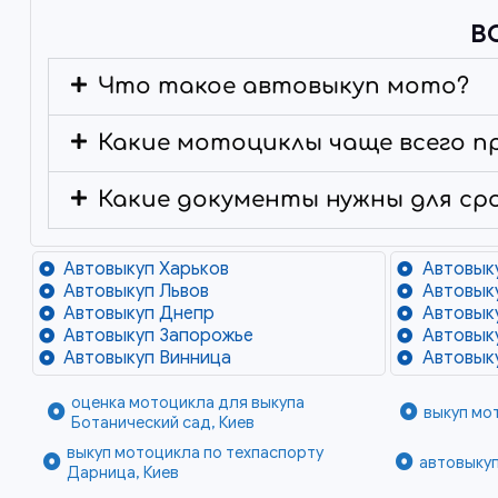
В
Что такое автовыкуп мото?
Какие мотоциклы чаще всего п
Какие документы нужны для ср
Автовыкуп Харьков
Автовык
Автовыкуп Львов
Автовык
Автовыкуп Днепр
Автовык
Автовыкуп Запорожье
Автовык
Автовыкуп Винница
Автовык
оценка мотоцикла для выкупа
выкуп мот
Ботанический сад, Киев
выкуп мотоцикла по техпаспорту
автовыкуп
Дарница, Киев