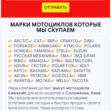
ОТПРАВИТЬ
МАРКИ МОТОЦИКЛОВ КОТОРЫЕ
МЫ СКУПАЕМ
ARCTIC
CAT
BRP
CFMOTO
DINLI
FORSAGE
KAWASAKI
KYMCO
POLARIS
HONDA
YAMAHA
STELS
SUZUKI
РУССКАЯ МЕХАНИКА
ТМЗ
ЗИД (LIFAN
IRBIS
ARMADA
SYM
BALTMOTORS
HISUN
CECTEK
POLAR FOX
ADLY
KAYO
BASHAN
KAZUMA
SAGITTA
AEON
PATRON
GODZILLA
ABM
AVANTIS
MOTAX
WELS
YACOTA
Наша компания делает
выкуп мотоцикла
Kawasaki
для всех моделей в
Соломенка, Киев
.
Мы предлагаем воспользоваться нашими
услугами уже сегодня и быстро продать своего
железного коня. Наши эксперты готовы