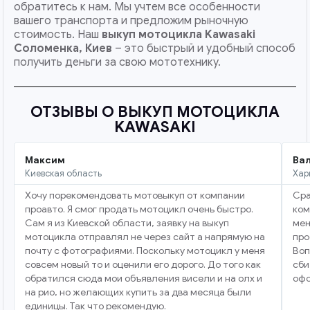
обратитесь к нам. Мы учтем все особенности
вашего транспорта и предложим рыночную
стоимость. Наш
выкуп мотоцикла Kawasaki
Соломенка, Киев
– это быстрый и удобный способ
получить деньги за свою мототехнику.
ОТЗЫВЫ О ВЫКУП МОТОЦИКЛА
KAWASAKI
Максим
Ва
Киевская область
Хар
Хочу порекомендовать мотовыкуп от компании
Сра
проавто. Я смог продать мотоцикл очень быстро.
ком
Сам я из Киевской области, заявку на выкуп
мен
мотоцикла отправлял не через сайт а напрямую на
про
почту с фотографиями. Поскольку мотоцикл у меня
Воп
совсем новый то и оценили его дорого. До того как
сби
обратился сюда мои объявления висели и на олх и
офо
на рио, но желающих купить за два месяца были
единицы. Так что рекомендую.