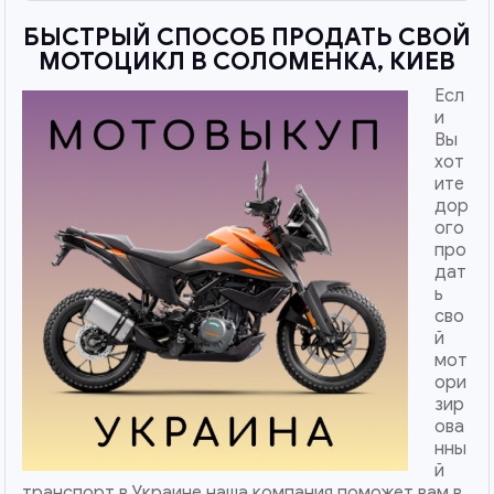
БЫСТРЫЙ СПОСОБ ПРОДАТЬ СВОЙ
МОТОЦИКЛ В СОЛОМЕНКА, КИЕВ
Есл
и
Вы
хот
ите
дор
ого
про
дат
ь
сво
й
мот
ори
зир
ова
нны
й
транспорт в Украине наша компания поможет вам в