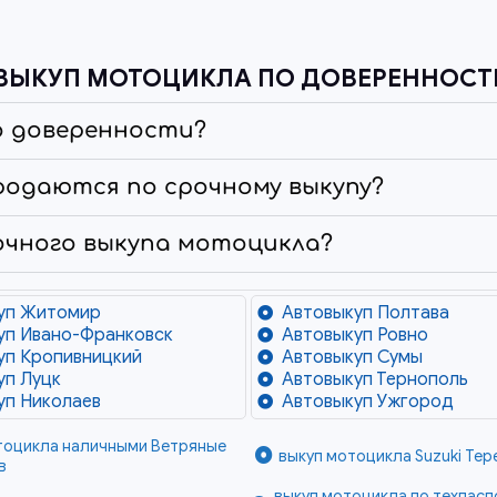
ВЫКУП МОТОЦИКЛА ПО ДОВЕРЕННОСТИ
о доверенности?
родаются по срочному выкупу?
очного выкупа мотоцикла?
уп Житомир
Автовыкуп Полтава
уп Ивано-Франковск
Автовыкуп Ровно
уп Кропивницкий
Автовыкуп Сумы
уп Луцк
Автовыкуп Тернополь
уп Николаев
Автовыкуп Ужгород
тоцикла наличными Ветряные
выкуп мотоцикла Suzuki Тер
в
выкуп мотоцикла по техпаспо