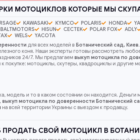
РКИ МОТОЦИКЛОВ КОТОРЫЕ МЫ СКУП
RSAGE
KAWASAKI
KYMCO
POLARIS
HONDA
Y
BALTMOTORS
HISUN
CECTEK
POLAR FOX
ADLY
TAX
WELS
YACOTA
еренности
для всех моделей в
Ботанический сад, Киев
железного коня. Наши эксперты готовы рассмотреть любо
аздников 24/7. Мы предлагаем
выкуп мотоцикла по дов
 к покупке: мотоциклы, скутеры, квадроциклы и другие
а, модель и то в каком состоянии он находится. Деньги
,
выкуп мотоцикла по доверенности
Ботанический са
и
на всей территории Украины с выездом к продавцу.
 ПРОДАТЬ СВОЙ МОТОЦИКЛ В БОТАНИЧ