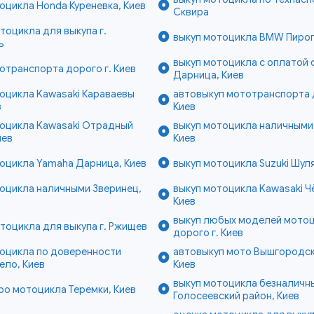
оцикла Honda Куреневка, Киев
Сквира
тоцикла для выкупа г.
выкуп мотоцикла BMW Пирог
ь
выкуп мотоцикла с оплатой 
отранспорта дорого г. Киев
Дарница, Киев
оцикла Kawasaki Караваевы
автовыкуп мототранспорта 
в
Киев
тоцикла Kawasaki Отрадный
выкуп мотоцикла наличными
иев
Киев
оцикла Yamaha Дарница, Киев
выкуп мотоцикла Suzuki Шуля
оцикла наличными Зверинец,
выкуп мотоцикла Kawasaki Ч
Киев
выкуп любых моделей мото
тоцикла для выкупа г. Ржищев
дорого г. Киев
тоцикла по доверенности
автовыкуп мото Вышгородск
ело, Киев
Киев
выкуп мотоцикла безналичн
ро мотоцикла Теремки, Киев
Голосеевский район, Киев