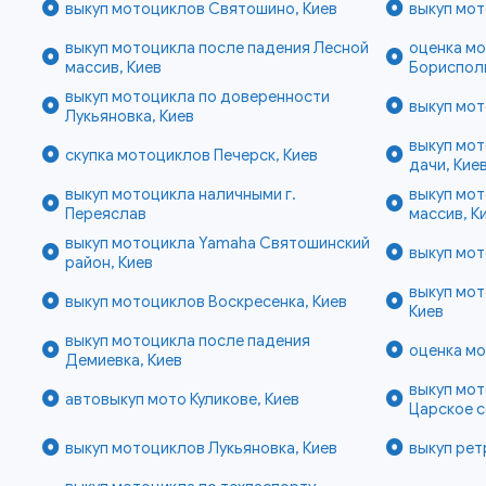
выкуп мотоциклов Святошино, Киев
выкуп мот
выкуп мотоцикла после падения Лесной
оценка мо
массив, Киев
Бориспол
выкуп мотоцикла по доверенности
выкуп мот
Лукьяновка, Киев
выкуп мот
скупка мотоциклов Печерск, Киев
дачи, Кие
выкуп мотоцикла наличными г.
выкуп мо
Переяслав
массив, К
выкуп мотоцикла Yamaha Святошинский
выкуп мот
район, Киев
выкуп мот
выкуп мотоциклов Воскресенка, Киев
Киев
выкуп мотоцикла после падения
оценка мо
Демиевка, Киев
выкуп мо
автовыкуп мото Куликове, Киев
Царское с
выкуп мотоциклов Лукьяновка, Киев
выкуп рет