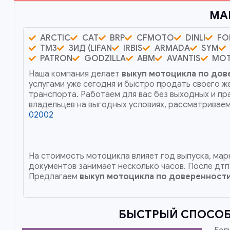
МА
ARCTIC
CAT
BRP
CFMOTO
DINLI
FO
ТМЗ
ЗИД (LIFAN
IRBIS
ARMADA
SYM
PATRON
GODZILLA
ABM
AVANTIS
MO
Наша компания делает
выкуп мотоцикла по дов
услугами уже сегодня и быстро продать своего 
транспорта. Работаем для вас без выходных и пр
владельцев на выгодных условиях, рассматриваем
02002
На стоимость мотоцикла влияет год выпуска, марк
документов занимает несколько часов. После дтп
Предлагаем
выкуп мотоцикла по доверенност
БЫСТРЫЙ СПОСОБ