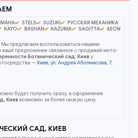
АЕМ
AMAHA
STELS
SUZUKI
РУССКАЯ МЕХАНИКА
KAYO
BASHAN
KAZUMA
SAGITTA
AEON
. Мы предлагаем воспользоваться нашими
е ваше предложение связанное с продажей мото-
еренности
Ботанический сад, Киев
у
 мотосредства —
Киев, ул. Андрея Аболмасова, 7,
 можно будет получить сразу, а оформление
д, Киев
возможен за более низкую цену.
ЕСКИЙ САД, КИЕВ