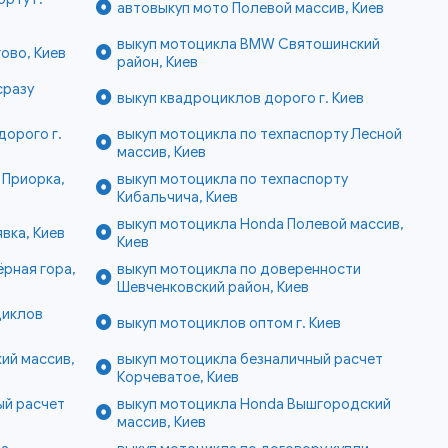
автовыкуп мото Полевой массив, Киев
выкуп мотоцикла BMW Святошинский
ово, Киев
район, Киев
сразу
выкуп квадроциклов дорого г. Киев
дорого г.
выкуп мотоцикла по техпаспорту Лесной
массив, Киев
 Приорка,
выкуп мотоцикла по техпаспорту
Кибальчича, Киев
выкуп мотоцикла Honda Полевой массив,
вка, Киев
Киев
ёрная гора,
выкуп мотоцикла по доверенности
Шевченковский район, Киев
циклов
выкуп мотоциклов оптом г. Киев
ий массив,
выкуп мотоцикла безналичный расчет
Корчеватое, Киев
ый расчет
выкуп мотоцикла Honda Вышгородский
массив, Киев