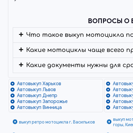
ВОПРОСЫ О 
Что такое выкуп мотоцикла п
Какие мотоциклы чаще всего п
Какие документы нужны для ср
Автовыкуп Харьков
Автовык
Автовыкуп Львов
Автовык
Автовыкуп Днепр
Автовык
Автовыкуп Запорожье
Автовык
Автовыкуп Винница
Автовык
выкуп мо
выкуп ретро мотоцикла г. Васильков
горы, Кие