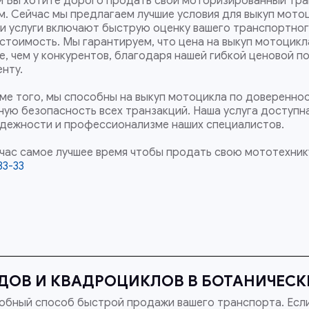
и Вы хотите дорого продать свой моторизированный тра
м. Сейчас мы предлагаем лучшие условия для выкуп мотоц
и услуги включают быструю оценку вашего транспортног
 стоимость. Мы гарантируем, что цена на выкуп мотоцикл
е, чем у конкурентов, благодаря нашей гибкой ценовой 
енту.
ме того, мы способны на выкуп мотоцикла по довереннос
ную безопасность всех транзакций. Наша услуга доступн
адежности и профессионализме наших специалистов.
час самое лучшее время чтобы продать свою мототехнику
33-33
ДОВ И КВАДРОЦИКЛОВ В БОТАНИЧЕСКИ
обный способ быстрой продажи вашего транспорта. Если