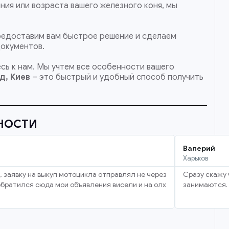
ния или возраста вашего железного коня, мы
 предоставим вам быстрое решение и сделаем
документов.
сь к нам. Мы учтем все особенности вашего
д, Киев
– это быстрый и удобный способ получить
НОСТИ
Валерий
Харьков
, заявку на выкуп мотоцикла отправлял не через
Сразу скажу 
 обратился сюда мои объявления висели и на олх
занимаются. 