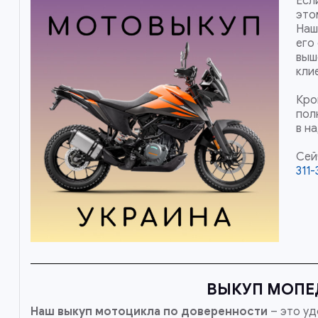
Есл
это
Наш
его
выш
кли
Кро
пол
в н
Сей
311-
ВЫКУП МОПЕ
Наш
выкуп мотоцикла по доверенности
– это уд