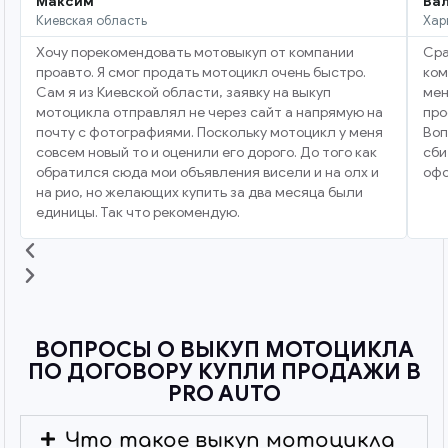
Максим
Ва
Киевская область
Хар
Хочу порекомендовать мотовыкуп от компании
Сра
проавто. Я смог продать мотоцикл очень быстро.
ком
Сам я из Киевской области, заявку на выкуп
мен
мотоцикла отправлял не через сайт а напрямую на
про
почту с фотографиями. Поскольку мотоцикл у меня
Воп
совсем новый то и оценили его дорого. До того как
сби
обратился сюда мои объявления висели и на олх и
офо
на рио, но желающих купить за два месяца были
единицы. Так что рекомендую.
ВОПРОСЫ О ВЫКУП МОТОЦИКЛА
ПО ДОГОВОРУ КУПЛИ ПРОДАЖИ В
PRO AUTO
Что такое выкуп мотоцикла