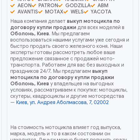
AEON
PATRON
GODZILLA
ABM
AVANTIS
MOTAX
WELS
YACOTA
Наша компания делает
выкуп мотоцикла по
договору купли продажи
для всех моделей в
Оболонь, Киев
. Мы предлагаем
воспользоваться нашими услугами уже сегодня и
быстро продать своего железного коня. Наши
эксперты готовы рассмотреть любое ваше
предложение связанное с продажей мото-
транспорта. Работаем для вас без выходных и
праздников 24/7. Мы предлагаем
выкуп
мотоцикла по договору купли продажи
Оболонь, Киев
у владельцев на выгодных
условиях, рассматриваем к покупке: мотоциклы,
скутеры, квадроциклы и другие мотосредства
—
Киев, ул. Андрея Аболмасова, 7, 02002
На стоимость мотоцикла влияет год выпуска,
марка, модель и то в каком состоянии он
находится. Деньги можно будет получить сразу,