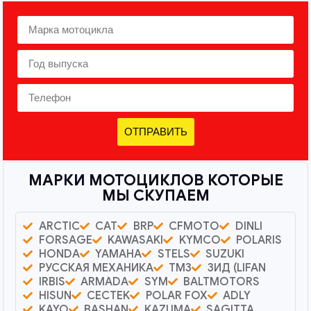
ОТПРАВИТЬ
МАРКИ МОТОЦИКЛОВ КОТОРЫЕ
МЫ СКУПАЕМ
ARCTIC
CAT
BRP
CFMOTO
DINLI
FORSAGE
KAWASAKI
KYMCO
POLARIS
HONDA
YAMAHA
STELS
SUZUKI
РУССКАЯ МЕХАНИКА
ТМЗ
ЗИД (LIFAN
IRBIS
ARMADA
SYM
BALTMOTORS
HISUN
CECTEK
POLAR FOX
ADLY
KAYO
BASHAN
KAZUMA
SAGITTA