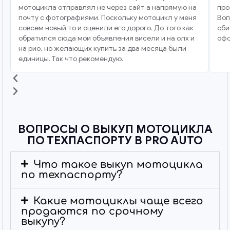
мотоцикла отправлял не через сайт а напрямую на
про
почту с фотографиями. Поскольку мотоцикл у меня
Воп
совсем новый то и оценили его дорого. До того как
сби
обратился сюда мои объявления висели и на олх и
офо
на рио, но желающих купить за два месяца были
единицы. Так что рекомендую.
ВОПРОСЫ О ВЫКУП МОТОЦИКЛА
ПО ТЕХПАСПОРТУ В PRO AUTO
Что такое выкуп мотоцикла
по техпаспорту?
Какие мотоциклы чаще всего
продаются по срочному
выкупу?