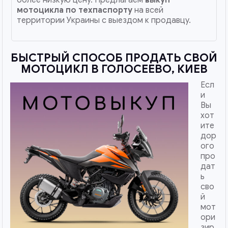
мотоцикла по техпаспорту
на всей
территории Украины с выездом к продавцу.
БЫСТРЫЙ СПОСОБ ПРОДАТЬ СВОЙ
МОТОЦИКЛ В ГОЛОСЕЕВО, КИЕВ
Есл
и
Вы
хот
ите
дор
ого
про
дат
ь
сво
й
мот
ори
зир