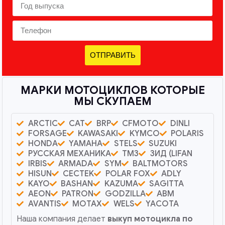
ОТПРАВИТЬ
МАРКИ МОТОЦИКЛОВ КОТОРЫЕ
МЫ СКУПАЕМ
ARCTIC
CAT
BRP
CFMOTO
DINLI
FORSAGE
KAWASAKI
KYMCO
POLARIS
HONDA
YAMAHA
STELS
SUZUKI
РУССКАЯ МЕХАНИКА
ТМЗ
ЗИД (LIFAN
IRBIS
ARMADA
SYM
BALTMOTORS
HISUN
CECTEK
POLAR FOX
ADLY
KAYO
BASHAN
KAZUMA
SAGITTA
AEON
PATRON
GODZILLA
ABM
AVANTIS
MOTAX
WELS
YACOTA
Наша компания делает
выкуп мотоцикла по