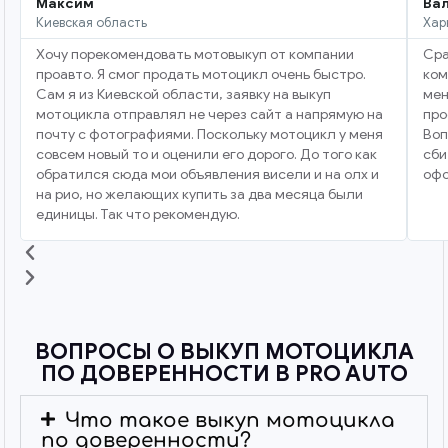
Максим
Ва
Киевская область
Хар
Хочу порекомендовать мотовыкуп от компании
Сра
проавто. Я смог продать мотоцикл очень быстро.
ком
Сам я из Киевской области, заявку на выкуп
мен
мотоцикла отправлял не через сайт а напрямую на
про
почту с фотографиями. Поскольку мотоцикл у меня
Воп
совсем новый то и оценили его дорого. До того как
сби
обратился сюда мои объявления висели и на олх и
офо
на рио, но желающих купить за два месяца были
единицы. Так что рекомендую.
ВОПРОСЫ О ВЫКУП МОТОЦИКЛА
ПО ДОВЕРЕННОСТИ В PRO AUTO
Что такое выкуп мотоцикла
по доверенности?