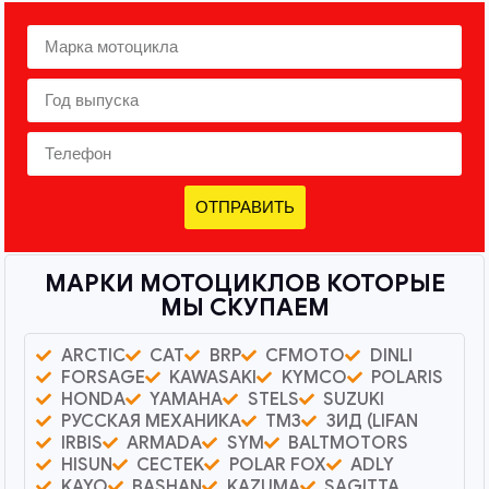
ОТПРАВИТЬ
МАРКИ МОТОЦИКЛОВ КОТОРЫЕ
МЫ СКУПАЕМ
ARCTIC
CAT
BRP
CFMOTO
DINLI
FORSAGE
KAWASAKI
KYMCO
POLARIS
HONDA
YAMAHA
STELS
SUZUKI
РУССКАЯ МЕХАНИКА
ТМЗ
ЗИД (LIFAN
IRBIS
ARMADA
SYM
BALTMOTORS
HISUN
CECTEK
POLAR FOX
ADLY
KAYO
BASHAN
KAZUMA
SAGITTA