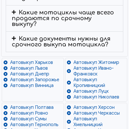
Какие мотоциклы чаще всего
продаются по срочному
выкупу?
Какие документы нужны для
срочного выкупа мотоцикла?
Автовыкуп Харьков
Автовыкуп Житомир
Автовыкуп Львов
Автовыкуп Ивано-
Автовыкуп Днепр
Франковск
Автовыкуп Запорожье
Автовыкуп
Автовыкуп Винница
Кропивницкий
Автовыкуп Луцк
Автовыкуп Николаев
Автовыкуп Полтава
Автовыкуп Херсон
Автовыкуп Ровно
Автовыкуп Черкассы
Автовыкуп Сумы
Автовыкуп
Автовыкуп Тернополь
Хмельницкий