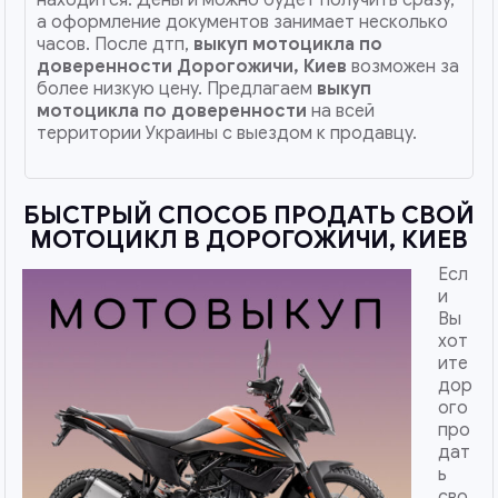
а оформление документов занимает несколько
часов. После дтп,
выкуп мотоцикла по
доверенности
Дорогожичи, Киев
возможен за
более низкую цену. Предлагаем
выкуп
мотоцикла по доверенности
на всей
территории Украины с выездом к продавцу.
БЫСТРЫЙ СПОСОБ ПРОДАТЬ СВОЙ
МОТОЦИКЛ В ДОРОГОЖИЧИ, КИЕВ
Есл
и
Вы
хот
ите
дор
ого
про
дат
ь
сво