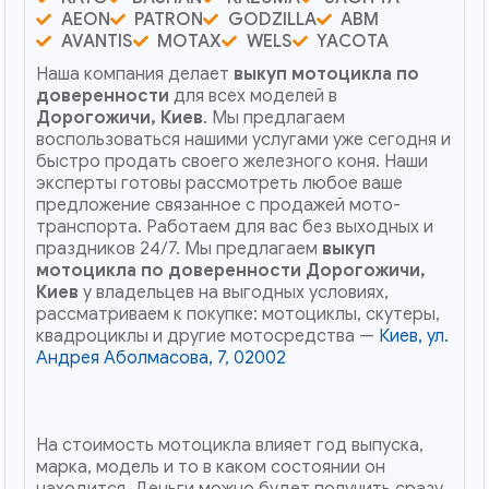
AEON
PATRON
GODZILLA
ABM
AVANTIS
MOTAX
WELS
YACOTA
Наша компания делает
выкуп мотоцикла по
доверенности
для всех моделей в
Дорогожичи, Киев
. Мы предлагаем
воспользоваться нашими услугами уже сегодня и
быстро продать своего железного коня. Наши
эксперты готовы рассмотреть любое ваше
предложение связанное с продажей мото-
транспорта. Работаем для вас без выходных и
праздников 24/7. Мы предлагаем
выкуп
мотоцикла по доверенности
Дорогожичи,
Киев
у владельцев на выгодных условиях,
рассматриваем к покупке: мотоциклы, скутеры,
квадроциклы и другие мотосредства —
Киев, ул.
Андрея Аболмасова, 7, 02002
На стоимость мотоцикла влияет год выпуска,
марка, модель и то в каком состоянии он
находится. Деньги можно будет получить сразу,