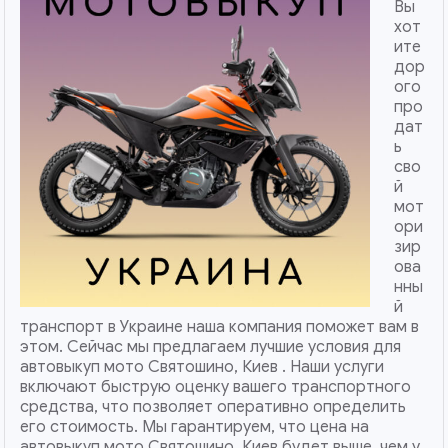
Вы
хот
ите
дор
ого
про
дат
ь
сво
й
мот
ори
зир
ова
нны
й
транспорт в Украине наша компания поможет вам в
этом. Сейчас мы предлагаем лучшие условия для
автовыкуп мото Святошино, Киев . Наши услуги
включают быструю оценку вашего транспортного
средства, что позволяет оперативно определить
его стоимость. Мы гарантируем, что цена на
автовыкуп мото Святошино, Киев будет выше, чем у