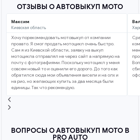
ОТЗЫВЫ О АВТОВЫКУП МОТО
Максим
Ва
Киевская область
Хар
Хочу порекомендовать мотовыкуп от компании
Сра
проавто. Я смог продать мотоцикл очень быстро.
ком
Сам я из Киевской области, заявку на выкуп
мен
мотоцикла отправлял не через сайт а напрямую на
про
почту с фотографиями. Поскольку мотоцикл у меня
Воп
совсем новый то и оценили его дорого. До того как
сби
обратился сюда мои объявления висели и на олх и
офо
на рио, но желающих купить за два месяца были
единицы. Так что рекомендую.
ВОПРОСЫ О АВТОВЫКУП МОТО В
PRO AUTO