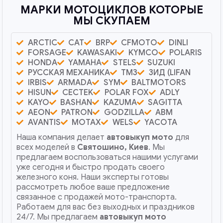
МАРКИ МОТОЦИКЛОВ КОТОРЫЕ
МЫ СКУПАЕМ
ARCTIC
CAT
BRP
CFMOTO
DINLI
FORSAGE
KAWASAKI
KYMCO
POLARIS
HONDA
YAMAHA
STELS
SUZUKI
РУССКАЯ МЕХАНИКА
ТМЗ
ЗИД (LIFAN
IRBIS
ARMADA
SYM
BALTMOTORS
HISUN
CECTEK
POLAR FOX
ADLY
KAYO
BASHAN
KAZUMA
SAGITTA
AEON
PATRON
GODZILLA
ABM
AVANTIS
MOTAX
WELS
YACOTA
Наша компания делает
автовыкуп мото
для
всех моделей в
Святошино, Киев
. Мы
предлагаем воспользоваться нашими услугами
уже сегодня и быстро продать своего
железного коня. Наши эксперты готовы
рассмотреть любое ваше предложение
связанное с продажей мото-транспорта.
Работаем для вас без выходных и праздников
24/7. Мы предлагаем
автовыкуп мото