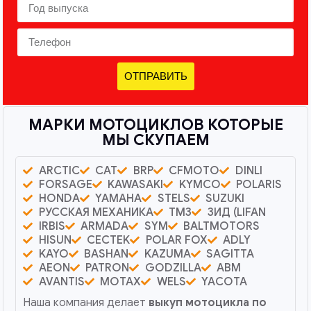
ОТПРАВИТЬ
МАРКИ МОТОЦИКЛОВ КОТОРЫЕ
МЫ СКУПАЕМ
ARCTIC
CAT
BRP
CFMOTO
DINLI
FORSAGE
KAWASAKI
KYMCO
POLARIS
HONDA
YAMAHA
STELS
SUZUKI
РУССКАЯ МЕХАНИКА
ТМЗ
ЗИД (LIFAN
IRBIS
ARMADA
SYM
BALTMOTORS
HISUN
CECTEK
POLAR FOX
ADLY
KAYO
BASHAN
KAZUMA
SAGITTA
AEON
PATRON
GODZILLA
ABM
AVANTIS
MOTAX
WELS
YACOTA
Наша компания делает
выкуп мотоцикла по