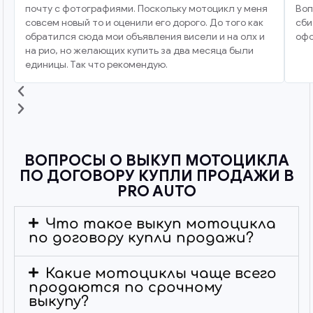
почту с фотографиями. Поскольку мотоцикл у меня
Воп
совсем новый то и оценили его дорого. До того как
сби
обратился сюда мои объявления висели и на олх и
офо
на рио, но желающих купить за два месяца были
единицы. Так что рекомендую.
ВОПРОСЫ О ВЫКУП МОТОЦИКЛА
ПО ДОГОВОРУ КУПЛИ ПРОДАЖИ В
PRO AUTO
Что такое выкуп мотоцикла
по договору купли продажи?
Какие мотоциклы чаще всего
продаются по срочному
выкупу?