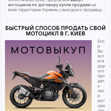
мотоцикла по договору купли продажи
на
всей территории Украины с выездом к продавцу.
БЫСТРЫЙ СПОСОБ ПРОДАТЬ СВОЙ
МОТОЦИКЛ В Г. КИЕВ
Есл
и
Вы
хот
ите
дор
ого
про
дат
ь
сво
й
мот
ори
зир