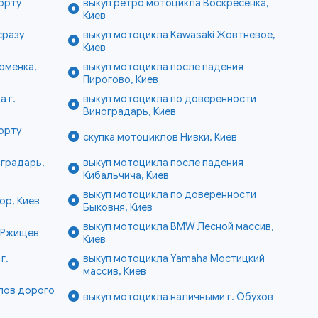
орту
выкуп ретро мотоцикла Воскресенка,
Киев
сразу
выкуп мотоцикла Kawasaki Жовтневое,
Киев
оменка,
выкуп мотоцикла после падения
Пирогово, Киев
 г.
выкуп мотоцикла по доверенности
Виноградарь, Киев
орту
скупка мотоциклов Нивки, Киев
оградарь,
выкуп мотоцикла после падения
Кибальчича, Киев
выкуп мотоцикла по доверенности
ор, Киев
Быковня, Киев
выкуп мотоцикла BMW Лесной массив,
. Ржищев
Киев
г.
выкуп мотоцикла Yamaha Мостицкий
массив, Киев
лов дорого
выкуп мотоцикла наличными г. Обухов