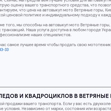
м. Сейчас мы предлагаем лучшие условия для автовыкуп м
трую оценку вашего транспортного средства, что позво
антируем, что цена на автовыкуп мото Ветряные горы, Ки
кой ценовой политике и индивидуальному подходу к кажд
ме того, мы способны на автовыкуп мото Ветряные горы,
х транзакций. Наша услуга доступна в любом городе Укр
фессионализме наших специалистов.
час самое лучшее время чтобы продать свою мототехнику
33-33
ЕДОВ И КВАДРОЦИКЛОВ В ВЕТРЯНЫЕ 
й продажи вашего транспорта. Если у вас есть двухколе
е условия. Независимо от марки, состояния или возраст