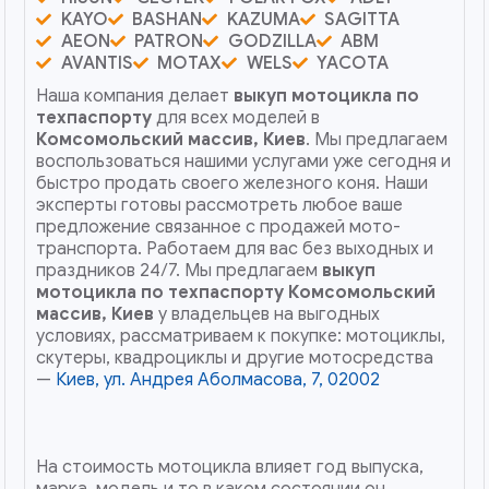
KAYO
BASHAN
KAZUMA
SAGITTA
AEON
PATRON
GODZILLA
ABM
AVANTIS
MOTAX
WELS
YACOTA
Наша компания делает
выкуп мотоцикла по
техпаспорту
для всех моделей в
Комсомольский массив, Киев
. Мы предлагаем
воспользоваться нашими услугами уже сегодня и
быстро продать своего железного коня. Наши
эксперты готовы рассмотреть любое ваше
предложение связанное с продажей мото-
транспорта. Работаем для вас без выходных и
праздников 24/7. Мы предлагаем
выкуп
мотоцикла по техпаспорту
Комсомольский
массив, Киев
у владельцев на выгодных
условиях, рассматриваем к покупке: мотоциклы,
скутеры, квадроциклы и другие мотосредства
—
Киев, ул. Андрея Аболмасова, 7, 02002
На стоимость мотоцикла влияет год выпуска,
марка, модель и то в каком состоянии он