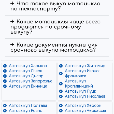
Что такое выкуп мотоцикла
по техпаспорту?
Какие мотоциклы чаще всего
продаются по срочному
выкупу?
Какие документы нужны для
срочного выкупа мотоцикла?
Автовыкуп Харьков
Автовыкуп Житомир
Автовыкуп Львов
Автовыкуп Ивано-
Автовыкуп Днепр
Франковск
Автовыкуп Запорожье
Автовыкуп
Автовыкуп Винница
Кропивницкий
Автовыкуп Луцк
Автовыкуп Николаев
Автовыкуп Полтава
Автовыкуп Херсон
Автовыкуп Ровно
Автовыкуп Черкассы