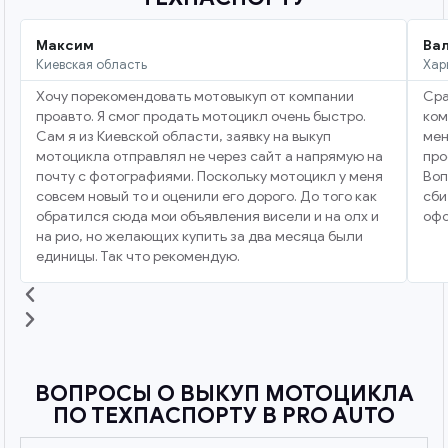
Максим
Ва
Киевская область
Хар
Хочу порекомендовать мотовыкуп от компании
Сра
проавто. Я смог продать мотоцикл очень быстро.
ком
Сам я из Киевской области, заявку на выкуп
мен
мотоцикла отправлял не через сайт а напрямую на
про
почту с фотографиями. Поскольку мотоцикл у меня
Воп
совсем новый то и оценили его дорого. До того как
сби
обратился сюда мои объявления висели и на олх и
офо
на рио, но желающих купить за два месяца были
единицы. Так что рекомендую.
ВОПРОСЫ О ВЫКУП МОТОЦИКЛА
ПО ТЕХПАСПОРТУ В PRO AUTO