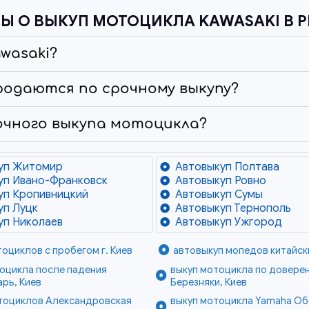
Ы О ВЫКУП МОТОЦИКЛА KAWASAKI В P
wasaki?
родаются по срочному выкупу?
очного выкупа мотоцикла?
уп Житомир
Автовыкуп Полтава
уп Ивано-Франковск
Автовыкуп Ровно
уп Кропивницкий
Автовыкуп Сумы
уп Луцк
Автовыкуп Тернополь
уп Николаев
Автовыкуп Ужгород
тоциклов с пробегом г. Киев
автовыкуп мопедов китайски
оцикла после падения
выкуп мотоцикла по довере
рь, Киев
Березняки, Киев
отоциклов Александровская
выкуп мотоцикла Yamaha О