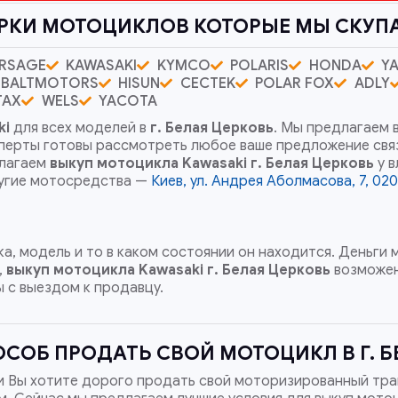
РКИ МОТОЦИКЛОВ КОТОРЫЕ МЫ СКУП
RSAGE
KAWASAKI
KYMCO
POLARIS
HONDA
Y
BALTMOTORS
HISUN
CECTEK
POLAR FOX
ADLY
TAX
WELS
YACOTA
ki
для всех моделей в
г. Белая Церковь
. Мы предлагаем 
сперты готовы рассмотреть любое ваше предложение св
длагаем
выкуп мотоцикла Kawasaki
г. Белая Церковь
у 
ругие мотосредства —
Киев, ул. Андрея Аболмасова, 7, 02
а, модель и то в каком состоянии он находится. Деньги
,
выкуп мотоцикла Kawasaki
г. Белая Церковь
возможен
 с выездом к продавцу.
СОБ ПРОДАТЬ СВОЙ МОТОЦИКЛ В Г. Б
и Вы хотите дорого продать свой моторизированный тра