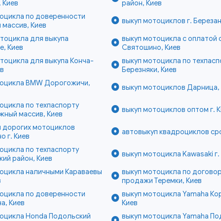
 Киев
район, Киев
тоцикла по доверенности
выкуп мотоциклов г. Береза
 массив, Киев
тоцикла для выкупа
выкуп мотоцикла с оплатой 
е, Киев
Святошино, Киев
тоцикла для выкупа Конча-
выкуп мотоцикла по техпасп
ев
Березняки, Киев
тоцикла BMW Дорогожичи,
выкуп мотоциклов Дарница,
оцикла по техпаспорту
выкуп мотоциклов оптом г. 
жный массив, Киев
п дорогих мотоциклов
автовыкуп квадроциклов сро
о г. Киев
оцикла по техпаспорту
выкуп мотоцикла Kawasaki г.
ий район, Киев
тоцикла наличными Караваевы
выкуп мотоцикла по договор
в
продажи Теремки, Киев
тоцикла по доверенности
выкуп мотоцикла Yamaha Ко
а, Киев
Киев
тоцикла Honda Подольский
выкуп мотоцикла Yamaha По