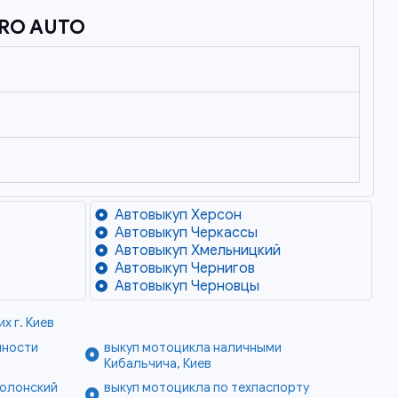
RO AUTO
Автовыкуп Херсон
Автовыкуп Черкассы
Автовыкуп Хмельницкий
Автовыкуп Чернигов
Автовыкуп Черновцы
х г. Киев
нности
выкуп мотоцикла наличными
Кибальчича, Киев
болонский
выкуп мотоцикла по техпаспорту