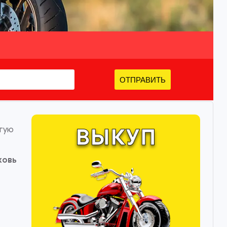
ОТПРАВИТЬ
угую
ковь