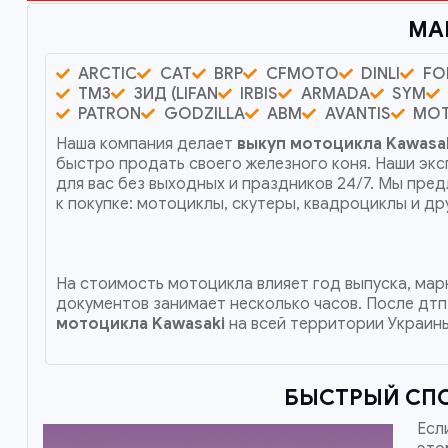
МА
ARCTIC
CAT
BRP
CFMOTO
DINLI
FO
ТМЗ
ЗИД (LIFAN
IRBIS
ARMADA
SYM
PATRON
GODZILLA
ABM
AVANTIS
MO
Наша компания делает
выкуп мотоцикла Kawasa
быстро продать своего железного коня. Наши эк
для вас без выходных и праздников 24/7. Мы пре
к покупке: мотоциклы, скутеры, квадроциклы и д
На стоимость мотоцикла влияет год выпуска, марк
документов занимает несколько часов. После дтп
мотоцикла Kawasaki
на всей территории Украины
БЫСТРЫЙ СПО
Есл