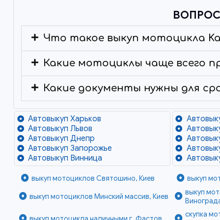
ВОПРОС
Что такое выкуп мотоцикла Ka
Какие мотоциклы чаще всего п
Какие документы нужны для ср
Автовыкуп Харьков
Автовык
Автовыкуп Львов
Автовык
Автовыкуп Днепр
Автовык
Автовыкуп Запорожье
Автовык
Автовыкуп Винница
Автовык
выкуп мотоциклов Святошино, Киев
выкуп мо
выкуп мот
выкуп мотоциклов Минский массив, Киев
Винограда
скупка м
выкуп мотоцикла наличными г. Фастов