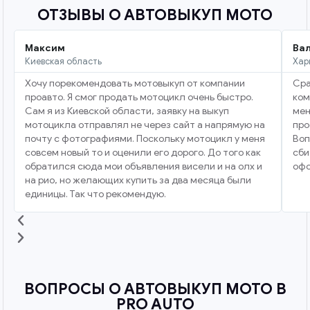
ОТЗЫВЫ О АВТОВЫКУП МОТО
Максим
Ва
Киевская область
Хар
Хочу порекомендовать мотовыкуп от компании
Сра
проавто. Я смог продать мотоцикл очень быстро.
ком
Сам я из Киевской области, заявку на выкуп
мен
мотоцикла отправлял не через сайт а напрямую на
про
почту с фотографиями. Поскольку мотоцикл у меня
Воп
совсем новый то и оценили его дорого. До того как
сби
обратился сюда мои объявления висели и на олх и
офо
на рио, но желающих купить за два месяца были
единицы. Так что рекомендую.
ВОПРОСЫ О АВТОВЫКУП МОТО В
PRO AUTO