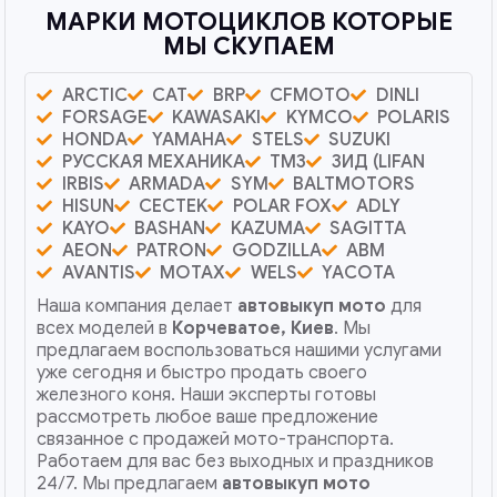
МАРКИ МОТОЦИКЛОВ КОТОРЫЕ
МЫ СКУПАЕМ
ARCTIC
CAT
BRP
CFMOTO
DINLI
FORSAGE
KAWASAKI
KYMCO
POLARIS
HONDA
YAMAHA
STELS
SUZUKI
РУССКАЯ МЕХАНИКА
ТМЗ
ЗИД (LIFAN
IRBIS
ARMADA
SYM
BALTMOTORS
HISUN
CECTEK
POLAR FOX
ADLY
KAYO
BASHAN
KAZUMA
SAGITTA
AEON
PATRON
GODZILLA
ABM
AVANTIS
MOTAX
WELS
YACOTA
Наша компания делает
автовыкуп мото
для
всех моделей в
Корчеватое, Киев
. Мы
предлагаем воспользоваться нашими услугами
уже сегодня и быстро продать своего
железного коня. Наши эксперты готовы
рассмотреть любое ваше предложение
связанное с продажей мото-транспорта.
Работаем для вас без выходных и праздников
24/7. Мы предлагаем
автовыкуп мото