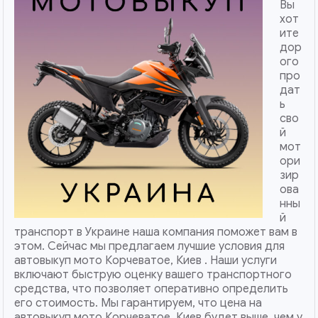
Вы
хот
ите
дор
ого
про
дат
ь
сво
й
мот
ори
зир
ова
нны
й
транспорт в Украине наша компания поможет вам в
этом. Сейчас мы предлагаем лучшие условия для
автовыкуп мото Корчеватое, Киев . Наши услуги
включают быструю оценку вашего транспортного
средства, что позволяет оперативно определить
его стоимость. Мы гарантируем, что цена на
автовыкуп мото Корчеватое, Киев будет выше, чем у