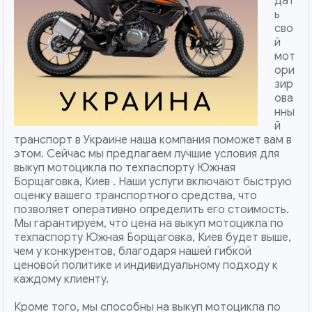
дат
ь
сво
й
мот
ори
зир
ова
нны
й
транспорт в Украине наша компания поможет вам в
этом. Сейчас мы предлагаем лучшие условия для
выкуп мотоцикла по техпаспорту Южная
Борщаговка, Киев . Наши услуги включают быструю
оценку вашего транспортного средства, что
позволяет оперативно определить его стоимость.
Мы гарантируем, что цена на выкуп мотоцикла по
техпаспорту Южная Борщаговка, Киев будет выше,
чем у конкурентов, благодаря нашей гибкой
ценовой политике и индивидуальному подходу к
каждому клиенту.
Кроме того, мы способны на выкуп мотоцикла по