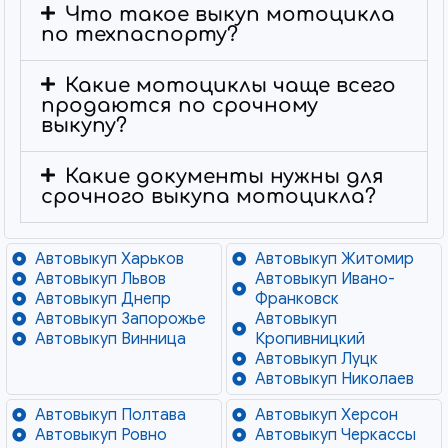
Что такое выкуп мотоцикла
по техпаспорту?
Какие мотоциклы чаще всего
продаются по срочному
выкупу?
Какие документы нужны для
срочного выкупа мотоцикла?
Автовыкуп Харьков
Автовыкуп Житомир
Автовыкуп Львов
Автовыкуп Ивано-
Автовыкуп Днепр
Франковск
Автовыкуп Запорожье
Автовыкуп
Автовыкуп Винница
Кропивницкий
Автовыкуп Луцк
Автовыкуп Николаев
Автовыкуп Полтава
Автовыкуп Херсон
Автовыкуп Ровно
Автовыкуп Черкассы