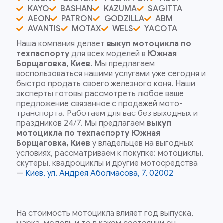
KAYO
BASHAN
KAZUMA
SAGITTA
AEON
PATRON
GODZILLA
ABM
AVANTIS
MOTAX
WELS
YACOTA
Наша компания делает
выкуп мотоцикла по
техпаспорту
для всех моделей в
Южная
Борщаговка, Киев
. Мы предлагаем
воспользоваться нашими услугами уже сегодня и
быстро продать своего железного коня. Наши
эксперты готовы рассмотреть любое ваше
предложение связанное с продажей мото-
транспорта. Работаем для вас без выходных и
праздников 24/7. Мы предлагаем
выкуп
мотоцикла по техпаспорту
Южная
Борщаговка, Киев
у владельцев на выгодных
условиях, рассматриваем к покупке: мотоциклы,
скутеры, квадроциклы и другие мотосредства
—
Киев, ул. Андрея Аболмасова, 7, 02002
На стоимость мотоцикла влияет год выпуска,
марка, модель и то в каком состоянии он