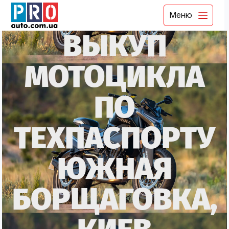
Меню
ВЫКУП
МОТОЦИКЛА
ПО
ТЕХПАСПОРТУ
ЮЖНАЯ
БОРЩАГОВКА,