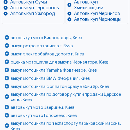
Автовыкуп Сумы
Автовыкуп
Автовыкуп Тернополь
Хмельницкий
Автовыкуп Ужгород
Автовыкуп Чернигов
Автовыкуп Черновцы
автовыкуп мото Виноградарь, Киев
выкуп ретро мотоцикла г. Буча
выкуп электробайков дорого г. Киев
оценка мотоцикла для выкупа Чёрная гора, Киев
выкуп мотоцикла Yamaha Жовтневое, Киев
выкуп мотоцикла BMW Феофания, Киев
выкуп мотоцикла с оплатой сразу Бабий Яр, Киев
выкуп мотоцикла по договору купли продажи Царское
село, Киев
автовыкуп мото Зверинец, Киев
автовыкуп мото Голосеево, Киев
выкуп мотоцикла по техпаспорту Харьковский массив,
Киев