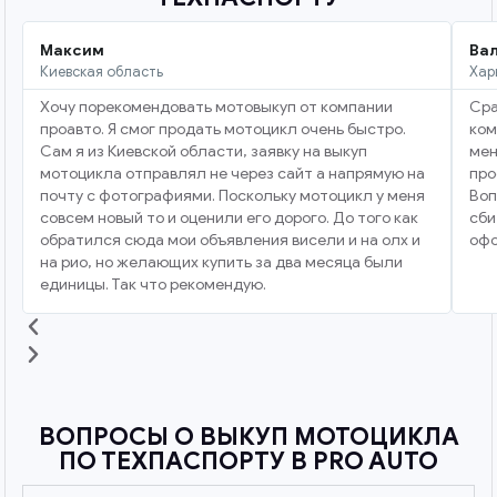
Максим
Ва
Киевская область
Хар
Хочу порекомендовать мотовыкуп от компании
Сра
проавто. Я смог продать мотоцикл очень быстро.
ком
Сам я из Киевской области, заявку на выкуп
мен
мотоцикла отправлял не через сайт а напрямую на
про
почту с фотографиями. Поскольку мотоцикл у меня
Воп
совсем новый то и оценили его дорого. До того как
сби
обратился сюда мои объявления висели и на олх и
офо
на рио, но желающих купить за два месяца были
единицы. Так что рекомендую.
ВОПРОСЫ О ВЫКУП МОТОЦИКЛА
ПО ТЕХПАСПОРТУ В PRO AUTO