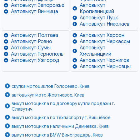
Автовыкуп Запорожье
Автовыкуп
Автовыкуп Винница
Кропивницкий
Автовыкуп Луцк
Автовыкуп Николаев
Автовыкуп Полтава
Автовыкуп Херсон
Автовыкуп Ровно
Автовыкуп Черкассы
Автовыкуп Сумы
Автовыкуп
Автовыкуп Тернополь
Хмельницкий
Автовыкуп Ужгород
Автовыкуп Чернигов
Автовыкуп Черновцы
скупка мотоциклов Голосеево, Киев
автовыкуп мото Жовтневое, Киев
выкуп мотоцикла по договору купли продажи г.
Славутич
выкуп мотоцикла по техпаспорту г. Вишнёвое
выкуп мотоцикла наличными Демиевка, Киев
выкуп мотоцикла BMW Виноградарь, Киев