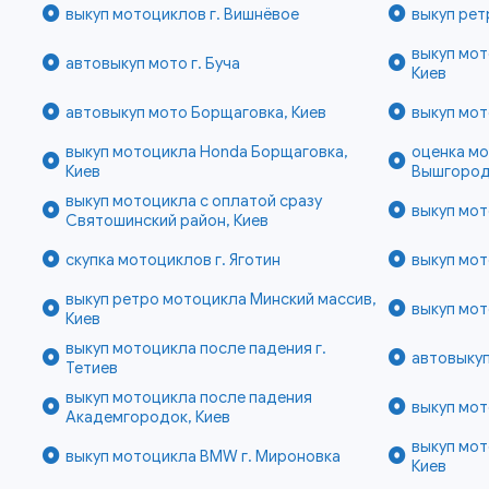
выкуп мотоциклов г. Вишнёвое
выкуп рет
выкуп мо
автовыкуп мото г. Буча
Киев
автовыкуп мото Борщаговка, Киев
выкуп мот
выкуп мотоцикла Honda Борщаговка,
оценка мо
Киев
Вышгородс
выкуп мотоцикла с оплатой сразу
выкуп мот
Святошинский район, Киев
скупка мотоциклов г. Яготин
выкуп мот
выкуп ретро мотоцикла Минский массив,
выкуп мот
Киев
выкуп мотоцикла после падения г.
автовыкуп
Тетиев
выкуп мотоцикла после падения
выкуп мот
Академгородок, Киев
выкуп мот
выкуп мотоцикла BMW г. Мироновка
Киев