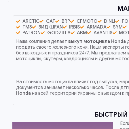
МА
ARCTIC
CAT
BRP
CFMOTO
DINLI
FO
ТМЗ
ЗИД (LIFAN
IRBIS
ARMADA
SYM
PATRON
GODZILLA
ABM
AVANTIS
MO
Наша компания делает
выкуп мотоцикла Honda
д
продать своего железного коня. Наши эксперты 
без выходных и праздников 24/7. Мы предлагаем
мотоциклы, скутеры, квадроциклы и другие мот
На стоимость мотоцикла влияет год выпуска, марк
документов занимает несколько часов. После дтп
Honda
на всей территории Украины с выездом к п
БЫСТРЫЙ 
Есл