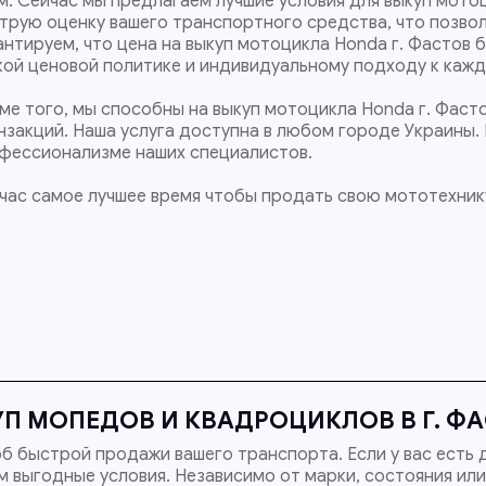
м. Сейчас мы предлагаем лучшие условия для выкуп мотоц
трую оценку вашего транспортного средства, что позво
антируем, что цена на выкуп мотоцикла Honda г. Фастов 
кой ценовой политике и индивидуальному подходу к кажд
ме того, мы способны на выкуп мотоцикла Honda г. Фаст
нзакций. Наша услуга доступна в любом городе Украины.
фессионализме наших специалистов.
час самое лучшее время чтобы продать свою мототехнику
П МОПЕДОВ И КВАДРОЦИКЛОВ В Г. Ф
б быстрой продажи вашего транспорта. Если у вас есть 
 выгодные условия. Независимо от марки, состояния или