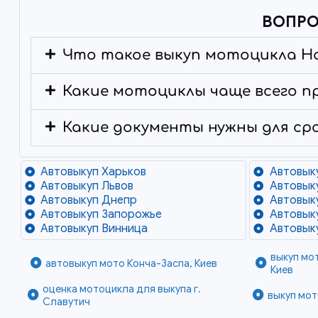
ВОПРО
Что такое выкуп мотоцикла H
Какие мотоциклы чаще всего п
Какие документы нужны для ср
Автовыкуп Харьков
Автовык
Автовыкуп Львов
Автовык
Автовыкуп Днепр
Автовык
Автовыкуп Запорожье
Автовык
Автовыкуп Винница
Автовык
выкуп мо
автовыкуп мото Конча-Заспа, Киев
Киев
оценка мотоцикла для выкупа г.
выкуп мот
Славутич