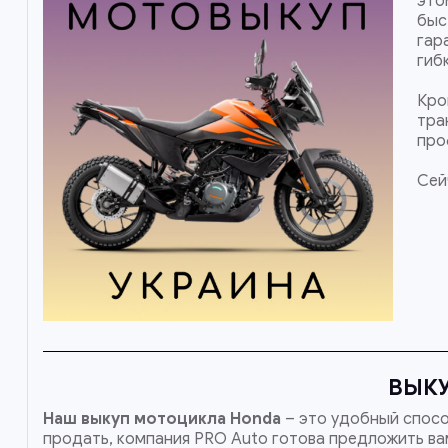
это
быс
гар
гиб
Кро
тра
про
Сей
ВЫКУ
Наш
выкуп мотоцикла Honda
– это удобный спосо
продать, компания PRO Auto готова предложить вам