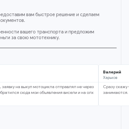
 предоставим вам быстрое решение и сделаем
документов.
обенности вашего транспорта и предложим
ньги за свою мототехнику.
Валерий
Харьков
, заявку на выкуп мотоцикла отправлял не через
Сразу скажу 
 обратился сюда мои объявления висели и на олх
занимаются. 