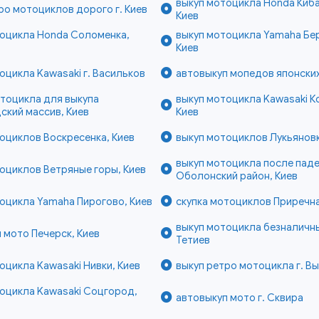
выкуп мотоцикла Honda Киб
ро мотоциклов дорого г. Киев
Киев
тоцикла Honda Соломенка,
выкуп мотоцикла Yamaha Бер
Киев
оцикла Kawasaki г. Васильков
автовыкуп мопедов японских 
тоцикла для выкупа
выкуп мотоцикла Kawasaki К
кий массив, Киев
Киев
оциклов Воскресенка, Киев
выкуп мотоциклов Лукьяновк
выкуп мотоцикла после пад
оциклов Ветряные горы, Киев
Оболонский район, Киев
оцикла Yamaha Пирогово, Киев
скупка мотоциклов Приречна
выкуп мотоцикла безналичны
 мото Печерск, Киев
Тетиев
оцикла Kawasaki Нивки, Киев
выкуп ретро мотоцикла г. В
оцикла Kawasaki Соцгород,
автовыкуп мото г. Сквира