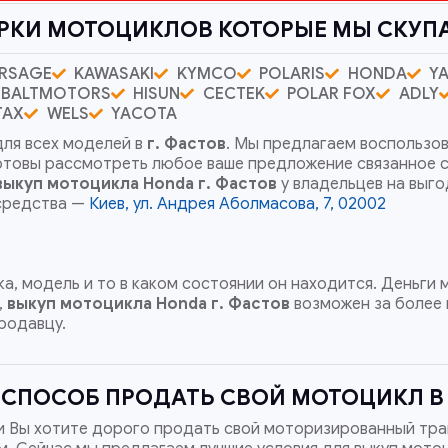
РКИ МОТОЦИКЛОВ КОТОРЫЕ МЫ СКУП
RSAGE
KAWASAKI
KYMCO
POLARIS
HONDA
Y
BALTMOTORS
HISUN
CECTEK
POLAR FOX
ADLY
TAX
WELS
YACOTA
ля всех моделей в
г. Фастов
. Мы предлагаем воспользов
готовы рассмотреть любое ваше предложение связанное 
выкуп мотоцикла Honda
г. Фастов
у владельцев на выго
осредства —
Киев, ул. Андрея Аболмасова, 7, 02002
а, модель и то в каком состоянии он находится. Деньги
,
выкуп мотоцикла Honda
г. Фастов
возможен за более 
родавцу.
СПОСОБ ПРОДАТЬ СВОЙ МОТОЦИКЛ В 
и Вы хотите дорого продать свой моторизированный тра