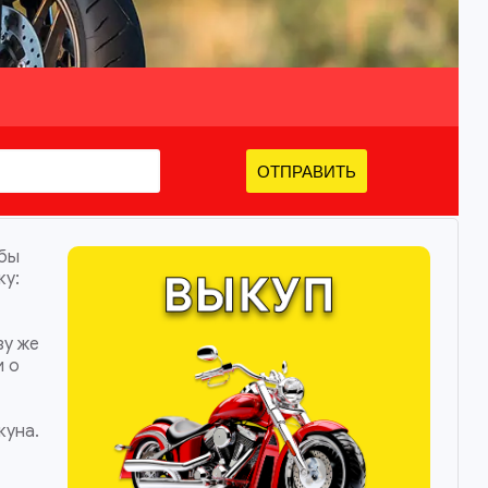
ОТПРАВИТЬ
обы
ку:
зу же
и о
куна.