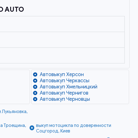
O AUTO
Автовыкуп Херсон
Автовыкуп Черкассы
Автовыкуп Хмельницкий
Автовыкуп Чернигов
Автовыкуп Черновцы
 Лукьяновка,
а Троещина,
выкуп мотоцикла по доверенности
Соцгород, Киев