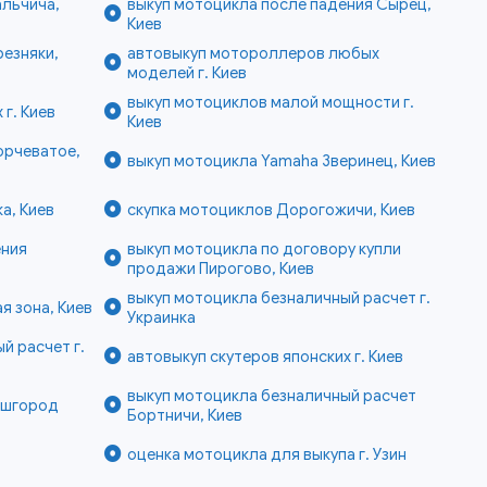
альчича,
выкуп мотоцикла после падения Сырец,
Киев
езняки,
автовыкуп мотороллеров любых
моделей г. Киев
выкуп мотоциклов малой мощности г.
г. Киев
Киев
орчеватое,
выкуп мотоцикла Yamaha Зверинец, Киев
а, Киев
скупка мотоциклов Дорогожичи, Киев
ения
выкуп мотоцикла по договору купли
продажи Пирогово, Киев
выкуп мотоцикла безналичный расчет г.
я зона, Киев
Украинка
й расчет г.
автовыкуп скутеров японских г. Киев
выкуп мотоцикла безналичный расчет
ышгород
Бортничи, Киев
оценка мотоцикла для выкупа г. Узин