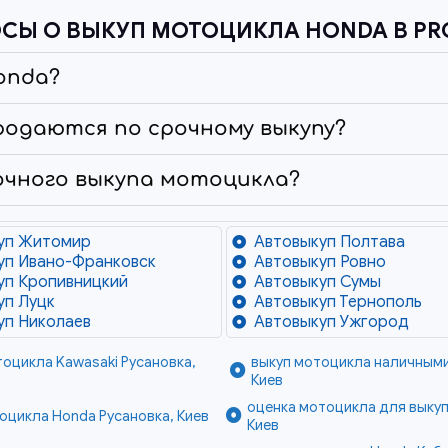
СЫ О ВЫКУП МОТОЦИКЛА HONDA В PR
onda?
родаются по срочному выкупу?
очного выкупа мотоцикла?
уп Житомир
Автовыкуп Полтава
уп Ивано-Франковск
Автовыкуп Ровно
уп Кропивницкий
Автовыкуп Сумы
уп Луцк
Автовыкуп Тернополь
уп Николаев
Автовыкуп Ужгород
тоцикла Kawasaki Русановка,
выкуп мотоцикла наличными
Киев
оценка мотоцикла для выкуп
оцикла Honda Русановка, Киев
Киев