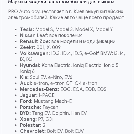
Марки и модели электромобилей для выкупа
PRO Auto осуществляет в г. Киев выкуп китайских
электромобилей. Какие авто чаще всего продают:
Tesla:
Model S, Model 3, Model X, Model Y
Nissan
Leaf: все поколения
Renault Zoe:
все модели и модификации
Zeekr:
001, X, 009
Volkswagen:
ID.3, ID.4, ID.5, e-Golf BMW: i3, i4,
iX, iX3
Hyundai:
Kona Electric, Ioniq Electric, Ioniq 5,
Ioniq 6
Kia:
Soul EV, e-Niro, EV6
Audi:
e-tron, e-tron GT, Q4 e-tron
Mercedes-Benz:
EQC, EQA, EQB, EQS
Jaguar:
I-PACE
Ford:
Mustang Mach-E
Porsche:
Taycan
BYD:
Tang EV, Dolphin, Han EV
Xpeng:
P7, G3i
Polestar:
2
Chevrolet:
Bolt EV, Bolt EUV