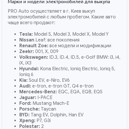
Марки и модели электромобилей для выкупа
PRO Auto осуществляет в г. Киев выкуп
электромобилей с любым пробегом. Какие авто
чаще всего продают:
Tesla:
Model S, Model 3, Model X, Model Y
Nissan
Leaf: все поколения
Renault Zoe:
все модели и модификации
Zeekr:
001, X, 009
Volkswagen:
ID.3, ID.4, ID.5, e-Golf BMW: i3, i4,
iX, iX3
Hyundai:
Kona Electric, Ioniq Electric, Ioniq 5,
Ioniq 6
Kia:
Soul EV, e-Niro, EV6
Audi:
e-tron, e-tron GT, Q4 e-tron
Mercedes-Benz:
EQC, EQA, EQB, EQS
Jaguar:
I-PACE
Ford:
Mustang Mach-E
Porsche:
Taycan
BYD:
Tang EV, Dolphin, Han EV
Xpeng:
P7, G3i
Polestar:
2