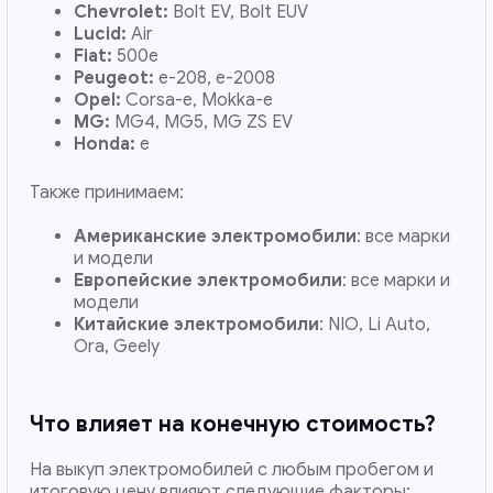
Chevrolet:
Bolt EV, Bolt EUV
Lucid:
Air
Fiat:
500e
Peugeot:
e-208, e-2008
Opel:
Corsa-e, Mokka-e
MG:
MG4, MG5, MG ZS EV
Honda:
e
Также принимаем:
Американские электромобили
: все марки
и модели
Европейские электромобили
: все марки и
модели
Китайские электромобили
: NIO, Li Auto,
Ora, Geely
Что влияет на конечную стоимость?
На выкуп электромобилей с любым пробегом и
итоговую цену влияют следующие факторы: