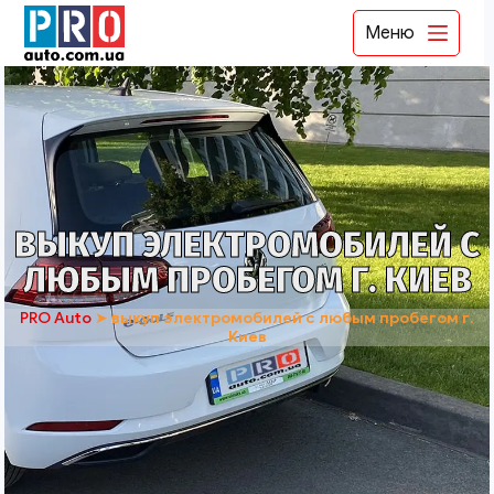
Меню
ВЫКУП ЭЛЕКТРОМОБИЛЕЙ С
ЛЮБЫМ ПРОБЕГОМ Г. КИЕВ
PRO Auto
➤
выкуп электромобилей с любым пробегом г.
Киев