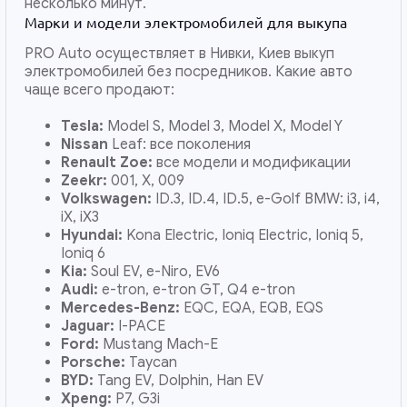
несколько минут.
Марки и модели электромобилей для выкупа
PRO Auto осуществляет в Нивки, Киев выкуп
электромобилей без посредников. Какие авто
чаще всего продают:
Tesla:
Model S, Model 3, Model X, Model Y
Nissan
Leaf: все поколения
Renault Zoe:
все модели и модификации
Zeekr:
001, X, 009
Volkswagen:
ID.3, ID.4, ID.5, e-Golf BMW: i3, i4,
iX, iX3
Hyundai:
Kona Electric, Ioniq Electric, Ioniq 5,
Ioniq 6
Kia:
Soul EV, e-Niro, EV6
Audi:
e-tron, e-tron GT, Q4 e-tron
Mercedes-Benz:
EQC, EQA, EQB, EQS
Jaguar:
I-PACE
Ford:
Mustang Mach-E
Porsche:
Taycan
BYD:
Tang EV, Dolphin, Han EV
Xpeng:
P7, G3i