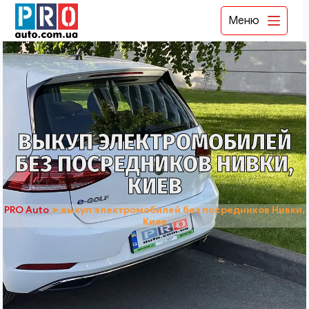
Меню
ВЫКУП ЭЛЕКТРОМОБИЛЕЙ
БЕЗ ПОСРЕДНИКОВ НИВКИ,
КИЕВ
PRO Auto
➤
выкуп электромобилей без посредников Нивки,
Киев