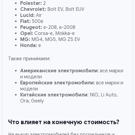
Polestar:
2
Chevrolet:
Bolt EV, Bolt EUV
Lucid:
Air
Fiat:
500e
Peugeot:
e-208, e-2008
Opel:
Corsa-e, Mokka-e
MG:
MG4, MG5, MG ZS EV
Honda:
e
Также принимаем:
Американские электромобили
: все марки
и модели
Европейские электромобили
: все марки и
модели
Китайские электромобили
: NIO, Li Auto,
Ora, Geely
Что влияет на конечную стоимость?
На выкуп электромобилей без посредников и