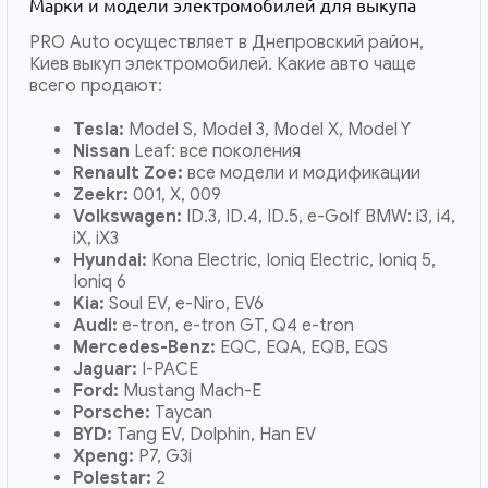
Марки и модели электромобилей для выкупа
PRO Auto осуществляет в Днепровский район,
Киев выкуп электромобилей. Какие авто чаще
всего продают:
Tesla:
Model S, Model 3, Model X, Model Y
Nissan
Leaf: все поколения
Renault Zoe:
все модели и модификации
Zeekr:
001, X, 009
Volkswagen:
ID.3, ID.4, ID.5, e-Golf BMW: i3, i4,
iX, iX3
Hyundai:
Kona Electric, Ioniq Electric, Ioniq 5,
Ioniq 6
Kia:
Soul EV, e-Niro, EV6
Audi:
e-tron, e-tron GT, Q4 e-tron
Mercedes-Benz:
EQC, EQA, EQB, EQS
Jaguar:
I-PACE
Ford:
Mustang Mach-E
Porsche:
Taycan
BYD:
Tang EV, Dolphin, Han EV
Xpeng:
P7, G3i
Polestar:
2