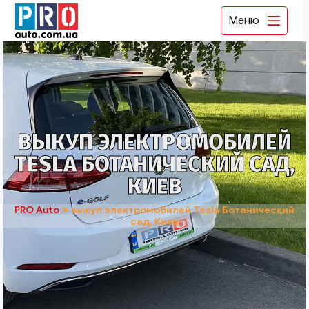
Меню
ВЫКУП ЭЛЕКТРОМОБИЛЕЙ
TESLA БОТАНИЧЕСКИЙ САД,
КИЕВ
PRO Auto
➤
выкуп электромобилей Tesla Ботанический
сад, Киев