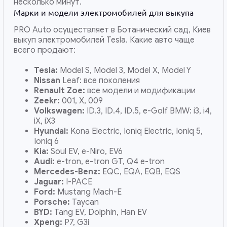
несколько минут.
Марки и модели электромобилей для выкупа
PRO Auto осуществляет в Ботанический сад, Киев
выкуп электромобилей Tesla. Какие авто чаще
всего продают:
Tesla:
Model S, Model 3, Model X, Model Y
Nissan
Leaf: все поколения
Renault Zoe:
все модели и модификации
Zeekr:
001, X, 009
Volkswagen:
ID.3, ID.4, ID.5, e-Golf BMW: i3, i4,
iX, iX3
Hyundai:
Kona Electric, Ioniq Electric, Ioniq 5,
Ioniq 6
Kia:
Soul EV, e-Niro, EV6
Audi:
e-tron, e-tron GT, Q4 e-tron
Mercedes-Benz:
EQC, EQA, EQB, EQS
Jaguar:
I-PACE
Ford:
Mustang Mach-E
Porsche:
Taycan
BYD:
Tang EV, Dolphin, Han EV
Xpeng:
P7, G3i