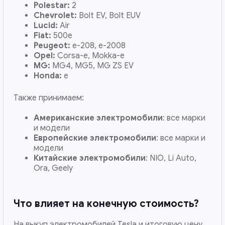
Polestar:
2
Chevrolet:
Bolt EV, Bolt EUV
Lucid:
Air
Fiat:
500e
Peugeot:
e-208, e-2008
Opel:
Corsa-e, Mokka-e
MG:
MG4, MG5, MG ZS EV
Honda:
e
Также принимаем:
Американские электромобили
: все марки
и модели
Европейские электромобили
: все марки и
модели
Китайские электромобили
: NIO, Li Auto,
Ora, Geely
Что влияет на конечную стоимость?
На выкуп электромобилей Tesla и итоговую цену