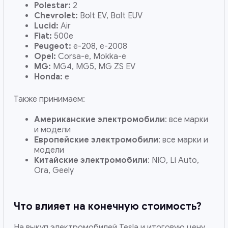
Polestar:
2
Chevrolet:
Bolt EV, Bolt EUV
Lucid:
Air
Fiat:
500e
Peugeot:
e-208, e-2008
Opel:
Corsa-e, Mokka-e
MG:
MG4, MG5, MG ZS EV
Honda:
e
Также принимаем:
Американские электромобили
: все марки
и модели
Европейские электромобили
: все марки и
модели
Китайские электромобили
: NIO, Li Auto,
Ora, Geely
Что влияет на конечную стоимость?
На выкуп электромобилей Tesla и итоговую цену