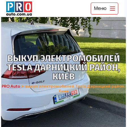
Меню
ВЫКУП ЭЛЕКТРОМОБИЛЕЙ
TESLA ДАРНИЦКИЙ РАЙОН,
КИЕВ
PRO Auto
➤
выкуп электромобилей Tesla Дарницкий район,
Киев