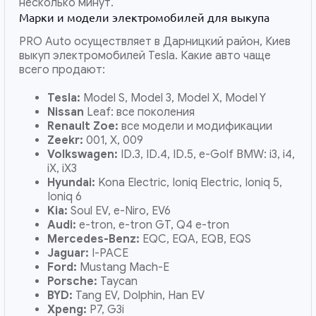
несколько минут.
Марки и модели электромобилей для выкупа
PRO Auto осуществляет в Дарницкий район, Киев
выкуп электромобилей Tesla. Какие авто чаще
всего продают:
Tesla:
Model S, Model 3, Model X, Model Y
Nissan
Leaf: все поколения
Renault Zoe:
все модели и модификации
Zeekr:
001, X, 009
Volkswagen:
ID.3, ID.4, ID.5, e-Golf BMW: i3, i4,
iX, iX3
Hyundai:
Kona Electric, Ioniq Electric, Ioniq 5,
Ioniq 6
Kia:
Soul EV, e-Niro, EV6
Audi:
e-tron, e-tron GT, Q4 e-tron
Mercedes-Benz:
EQC, EQA, EQB, EQS
Jaguar:
I-PACE
Ford:
Mustang Mach-E
Porsche:
Taycan
BYD:
Tang EV, Dolphin, Han EV
Xpeng:
P7, G3i