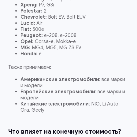
Xpeng:
P7, G3i
Polestar:
2
Chevrolet:
Bolt EV, Bolt EUV
Lucid:
Air
Fiat:
500e
Peugeot:
e-208, e-2008
Opel:
Corsa-e, Mokka-e
MG:
MG4, MG5, MG ZS EV
Honda:
e
Также принимаем:
Американские электромобили
: все марки
и модели
Европейские электромобили
: все марки и
модели
Китайские электромобили
: NIO, Li Auto,
Ora, Geely
Что влияет на конечную стоимость?