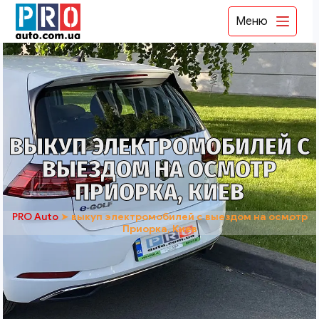
Меню
ВЫКУП ЭЛЕКТРОМОБИЛЕЙ С
ВЫЕЗДОМ НА ОСМОТР
ПРИОРКА, КИЕВ
PRO Auto
➤
выкуп электромобилей с выездом на осмотр
Приорка, Киев