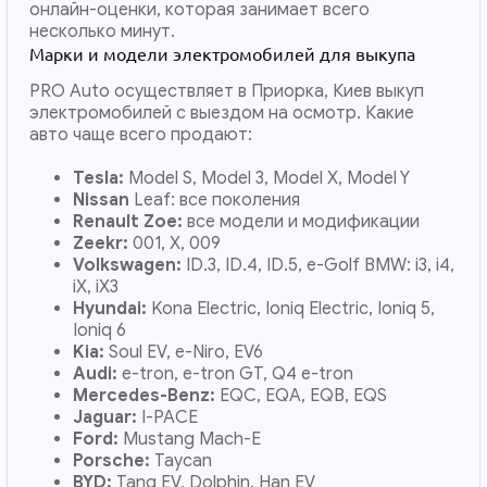
онлайн-оценки, которая занимает всего
несколько минут.
Марки и модели электромобилей для выкупа
PRO Auto осуществляет в Приорка, Киев выкуп
электромобилей с выездом на осмотр. Какие
авто чаще всего продают:
Tesla:
Model S, Model 3, Model X, Model Y
Nissan
Leaf: все поколения
Renault Zoe:
все модели и модификации
Zeekr:
001, X, 009
Volkswagen:
ID.3, ID.4, ID.5, e-Golf BMW: i3, i4,
iX, iX3
Hyundai:
Kona Electric, Ioniq Electric, Ioniq 5,
Ioniq 6
Kia:
Soul EV, e-Niro, EV6
Audi:
e-tron, e-tron GT, Q4 e-tron
Mercedes-Benz:
EQC, EQA, EQB, EQS
Jaguar:
I-PACE
Ford:
Mustang Mach-E
Porsche:
Taycan
BYD:
Tang EV, Dolphin, Han EV